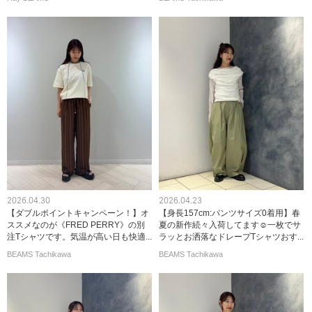
2026.04.30
2026.04.23
【ダブルポイントキャンペーン！】オ
【身長157cm:パンツサイズ0着用】春
ススメなのが《FRED PERRY》の別
夏の新作続々入荷してます☺︎一枚でサ
注Tシャツです。気温が高い日も快適...
ラッとお洒落なドレープTシャツおす...
BEAMS Tachikawa
BEAMS Tachikawa