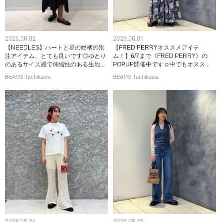
2026.06.02
2026.06.01
【NEEDLES】ハートと星の総柄の別
【FRED PERRYオススメアイテ
注アイテム、とても良いです◎ゆとり
ム！】6/7まで《FRED PERRY》の
のあるサイズ感で伸縮性のある生地...
POPUP開催中です☺︎中でもオスス...
BEAMS Tachikawa
BEAMS Tachikawa
2026.05.29
2026.05.25