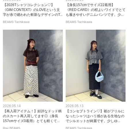
【2026Tシャツコレクション♡】
【身長157cmでサイズ22着用】
《GIM CONTEXT》のLOVEという文
《RED CARD》の程よいワイドでとて
字が糸で縫われた斬新なデザインのT...
も履きやすいデニムパンツです。少...
BEAMS Tachikawa
BEAMS Tachikawa
2026.05.14
2026.05.13
【再入荷アイテム！】好評なドッド柄
【コンセプトライン♡】裾がフリルに
のスカート再入荷してます◎（身長
なったシャツはハリ感がある生地なの
157cmサイズ0着用）とても軽くて...
でシルエットが綺麗です。少しゆ...
Ray BEAMS
BEAMS Tachikawa