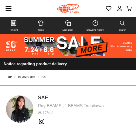
Timeline
Items
Look Book
Browsing history
Search
Notice regarding product delivery
TOP
>
BEAMS staff
>
SAE
SAE
Ray BEAMS
BEAMS Tachikawa
(H: 157cm)