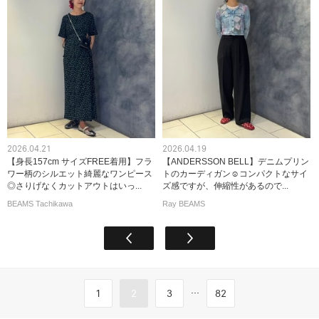
2026.04.21
2026.04.19
【身長157cm サイズFREE着用】フラ
【ANDERSSON BELL】デニムプリン
ワー柄のシルエット綺麗なワンピース
トのカーディガン☺︎コンパクトなサイ
◎さりげなくカットアウトはいっ...
ズ感ですが、伸縮性があるので...
BEAMS Tachikawa
Ray BEAMS
...
1
2
3
82