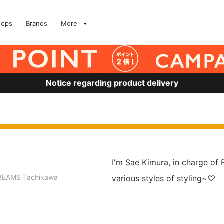
hops
Brands
More
Notice regarding product delivery
I'm Sae Kimura, in charge of
BEAMS Tachikawa
various styles of styling~♡