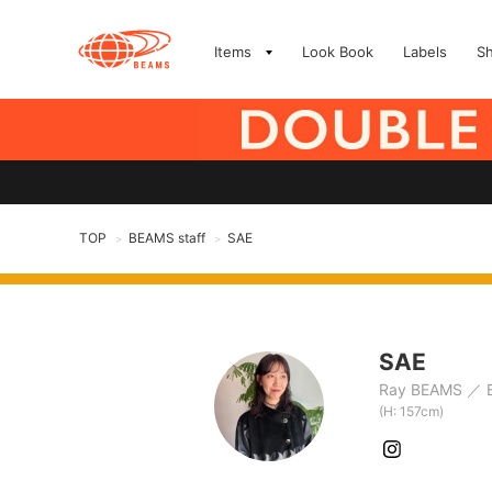
Items
Look Book
Labels
S
TOP
BEAMS staff
SAE
>
>
SAE
Ray BEAMS
(H: 157cm)