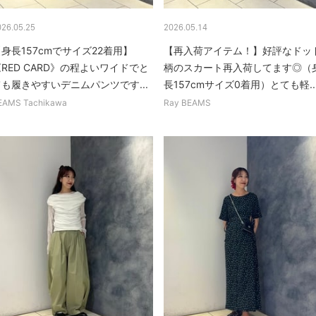
026.05.25
2026.05.14
身長157cmでサイズ22着用】
【再入荷アイテム！】好評なドッ
RED CARD》の程よいワイドでと
柄のスカート再入荷してます◎（
ても履きやすいデニムパンツです...
長157cmサイズ0着用）とても軽..
EAMS Tachikawa
Ray BEAMS