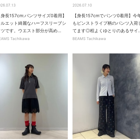
026.07.13
2026.07.10
身長157cm:パンツサイズ0着用】
【身長157cmでパンツ0着用】今
シルエット綺麗なハーフスリーブシ
もピンストライプ柄のパンツ入荷
ツです。ウエスト部分が高め...
てます◎程よくゆとりのあるサイ..
EAMS Tachikawa
BEAMS Tachikawa