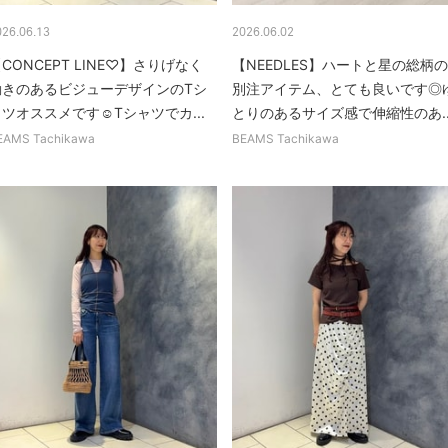
026.06.13
2026.06.02
CONCEPT LINE♡】さりげなく
【NEEDLES】ハートと星の総柄の
動きのあるビジューデザインのTシ
別注アイテム、とても良いです◎
ツオススメです☺︎Tシャツでカ...
とりのあるサイズ感で伸縮性のあ..
EAMS Tachikawa
BEAMS Tachikawa