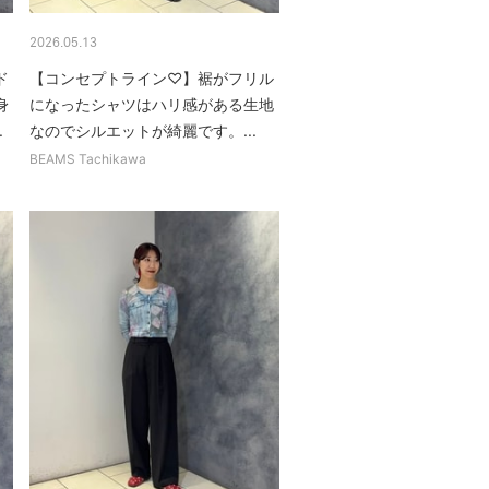
2026.05.13
ド
【コンセプトライン♡】裾がフリル
身
になったシャツはハリ感がある生地
.
なのでシルエットが綺麗です。...
BEAMS Tachikawa