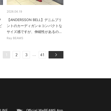
2026.04.19
フ
【ANDERSSON BELL】デニムプリ
ピ
ントのカーディガン☺︎コンパクトな
サイズ感ですが、伸縮性があるの...
Ray BEAMS
...
1
2
3
41
LINE
Official WeBEAMS App