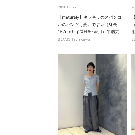
2026.06.27
2
【maturely】キラキラのスパンコー
ルのパンツ可愛いです☺︎（身長
ョ
157cmサイズFREE着用）半端丈...
BEAMS Tachikawa
B