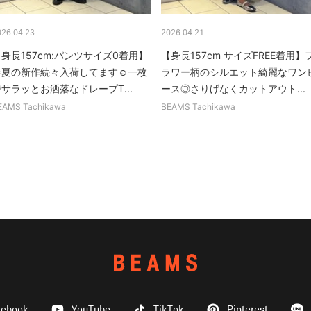
026.04.23
2026.04.21
身長157cm:パンツサイズ0着用】
【身長157cm サイズFREE着用】
春夏の新作続々入荷してます☺︎一枚
ラワー柄のシルエット綺麗なワン
サラッとお洒落なドレープT...
ース◎さりげなくカットアウト...
EAMS Tachikawa
BEAMS Tachikawa
cebook
YouTube
TikTok
Pinterest