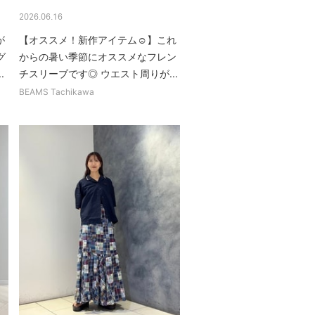
2026.06.16
が
【オススメ！新作アイテム☺︎】これ
グ
からの暑い季節にオススメなフレン
.
チスリーブです◎ ウエスト周りが...
BEAMS Tachikawa