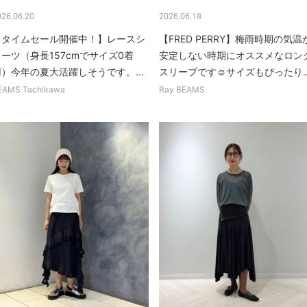
026.06.20
2026.06.18
【タイムセール開催中！】レースシ
【FRED PERRY】梅雨時期の気温
ーツ（身長157cmでサイズ0着
安定しない時期にオススメなロン
用）今年の夏大活躍しそうです。...
スリーブです☺︎サイズもぴったり..
EAMS Tachikawa
Ray BEAMS