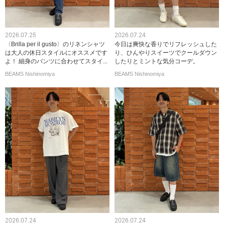
2026.07.25
2026.07.24
〈Brilla per il gusto〉のリネンシャツ
今日は爽快な香りでリフレッシュした
は大人の休日スタイルにオススメです
り、ひんやりスイーツでクールダウン
よ！ 細身のパンツに合わせてスタイ...
したりとミントな気分コーデ。
BEAMS Nishinomiya
BEAMS Nishinomiya
2026.07.24
2026.07.24