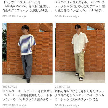
【ハリウッドスターTシャツ】
久々のアメカジスタイル。 オンブレチ
「Marilyn Monroe」を大胆に配置し、
ェックシャツにはやっぱりデニム！ 差
背面のグラフィックには彼女の残し...
し色に赤のメッセンジャーBAGをチ...
BEAMS Nishinomiya
BEAMS Nishinomiya
2026.07.23
2026.07.23
ORCIVAL（オーシバル）〉を代表する
肩幅と身幅にゆとりを持たせたリラッ
『RACHEL』生地を使用したボートネ
クス感のあるシルエットのオープンカ
ック。パンツもリラックス感のある...
ラーシャツに太めのチノパンで合...
BEAMS Nishinomiya
BEAMS Nishinomiya