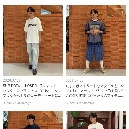
2026.07.23
2026.07.22
SUB POPの「LOSER」Tシャツ！！
たまにはストリートなスタイルもいい
バックにはブランドロゴがあり、シン
ですね。 メッシュプリントTは涼しく
プルながらも夏のコーディネートに...
この暑い時期にぴったりのアイテム...
BEAMS Nishinomiya
BEAMS Nishinomiya