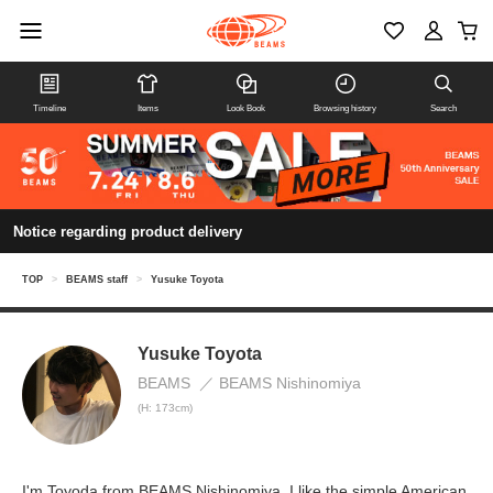
Timeline
Items
Look Book
Browsing history
Search
Notice regarding product delivery
TOP
>
BEAMS staff
>
Yusuke Toyota
Yusuke Toyota
BEAMS
BEAMS Nishinomiya
(H: 173cm)
I'm Toyoda from BEAMS Nishinomiya. I like the simple American