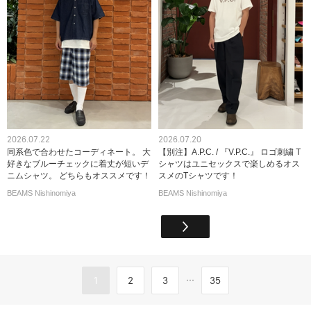
2026.07.22
2026.07.20
同系色で合わせたコーディネート。 大
【別注】A.P.C. / 『V.P.C.』 ロゴ刺繍 T
好きなブルーチェックに着丈が短いデ
シャツはユニセックスで楽しめるオス
ニムシャツ。 どちらもオススメです！
スメのTシャツです！
BEAMS Nishinomiya
BEAMS Nishinomiya
...
1
2
3
35