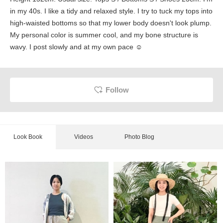
in my 40s. I like a tidy and relaxed style. I try to tuck my tops into
high-waisted bottoms so that my lower body doesn't look plump.
My personal color is summer cool, and my bone structure is
wavy. I post slowly and at my own pace ☺︎
Follow
Look Book
Videos
Photo Blog