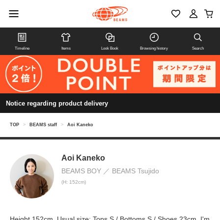
Timeline
Items
Look Book
Browsing history
Search
Notice regarding product delivery
TOP
>
BEAMS staff
>
Aoi Kaneko
Aoi Kaneko
BEAMS BOY
BEAMS Tsujido
(H: 152cm)
Height 152cm. Usual size: Tops S / Bottoms S / Shoes 23cm. I'm