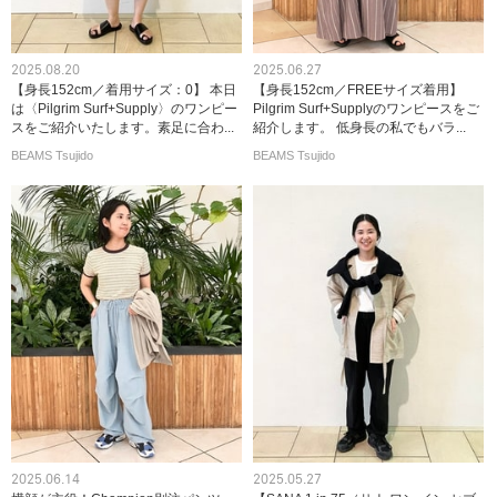
2025.08.20
2025.06.27
【身長152cm／着用サイズ：0】 本日
【身長152cm／FREEサイズ着用】
は〈Pilgrim Surf+Supply〉のワンピー
Pilgrim Surf+Supplyのワンピースをご
スをご紹介いたします。素足に合わ...
紹介します。 低身長の私でもバラ...
BEAMS Tsujido
BEAMS Tsujido
2025.06.14
2025.05.27