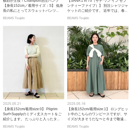
横顔が主役！Champion別注パンツ
【SANA 1 in 75（サナ ワン イン セブ
【身長152cm／着用サイズ：S】 低身
ンティーファイブ）】 別注シャツジャ
長の私にとってスウェットパンツ...
ケットのご紹介です。 近年では、春...
BEAMS Tsujido
BEAMS Tsujido
2025.05.21
2025.05.16
【身長152cm/着用size:0】 Pilgrim
【身長152cm/着用size:1】 ロングヒッ
Surf+Supplyのミディ丈スカートをご
ト中のこちらのワンピースですが、サ
紹介します。 たっぷりと入ったタ...
イズが大きそうだな〜と今まで敬遠...
BEAMS Tsujido
BEAMS Tsujido