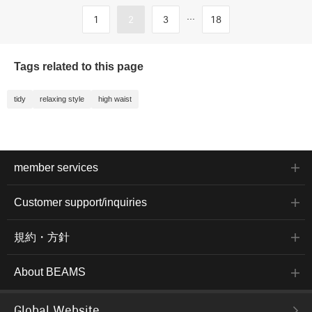
...
1
2
3
18
Tags related to this page
tidy
relaxing style
high waist
member services
Customer support/inquiries
規約・方針
About BEAMS
Global Website