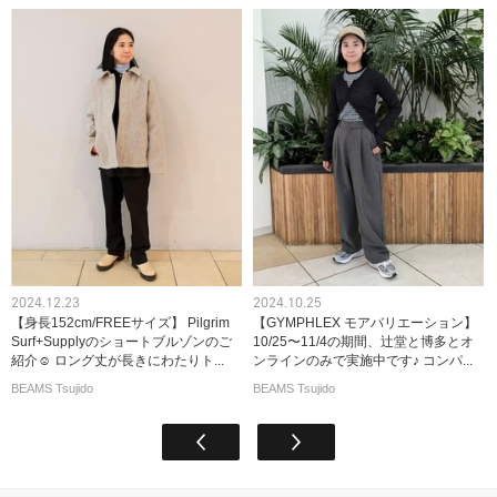
2024.12.23
2024.10.25
【身長152cm/FREEサイズ】 Pilgrim
【GYMPHLEX モアバリエーション】
Surf+Supplyのショートブルゾンのご
10/25〜11/4の期間、辻堂と博多とオ
紹介☺︎ ロング丈が長きにわたりト...
ンラインのみで実施中です♪ コンパ...
BEAMS Tsujido
BEAMS Tsujido