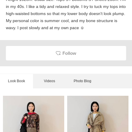
in my 40s. I like a tidy and relaxed style. I try to tuck my tops into
high-waisted bottoms so that my lower body doesn't look plump.
My personal color is summer cool, and my bone structure is
wavy. I post slowly and at my own pace ☺︎
Follow
Look Book
Videos
Photo Blog