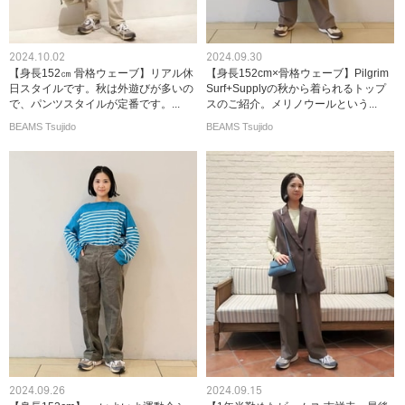
2024.10.02
2024.09.30
【身長152㎝ 骨格ウェーブ】リアル休
【身長152cm×骨格ウェーブ】Pilgrim
日スタイルです。秋は外遊びが多いの
Surf+Supplyの秋から着られるトップ
で、パンツスタイルが定番です。...
スのご紹介。メリノウールという...
BEAMS Tsujido
BEAMS Tsujido
2024.09.26
2024.09.15