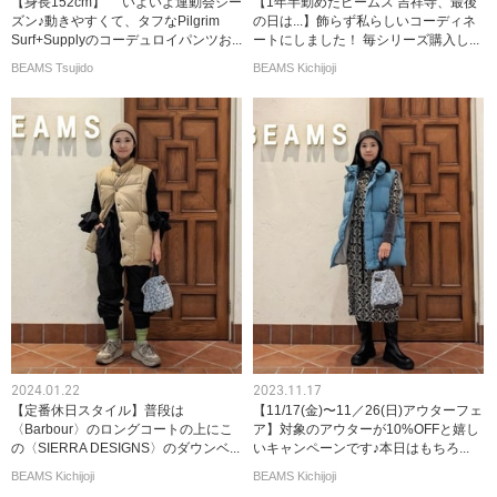
【身長152cm】 いよいよ運動会シー
【1年半勤めたビームス 吉祥寺、最後
ズン♪動きやすくて、タフなPilgrim
の日は...】飾らず私らしいコーディネ
Surf+Supplyのコーデュロイパンツお...
ートにしました！ 毎シリーズ購入し...
BEAMS Tsujido
BEAMS Kichijoji
2024.01.22
2023.11.17
【定番休日スタイル】普段は
【11/17(金)〜11／26(日)アウターフェ
〈Barbour〉のロングコートの上にこ
ア】対象のアウターが10%OFFと嬉し
の〈SIERRA DESIGNS〉のダウンベ...
いキャンペーンです♪本日はもちろ...
BEAMS Kichijoji
BEAMS Kichijoji