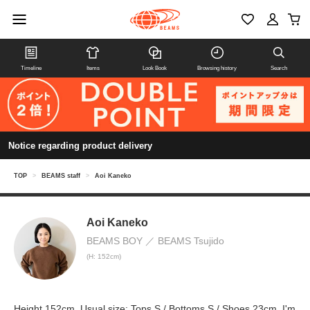
Timeline
Items
Look Book
Browsing history
Search
Notice regarding product delivery
TOP
>
BEAMS staff
>
Aoi Kaneko
Aoi Kaneko
BEAMS BOY
BEAMS Tsujido
(H: 152cm)
Height 152cm. Usual size: Tops S / Bottoms S / Shoes 23cm. I'm