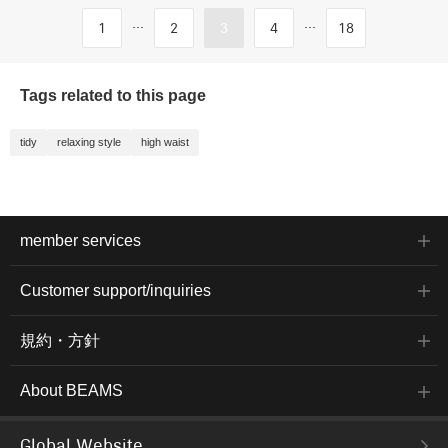
...
...
1
2
3
4
18
Tags related to this page
tidy
relaxing style
high waist
member services
Customer support/inquiries
規約・方針
About BEAMS
Global Website