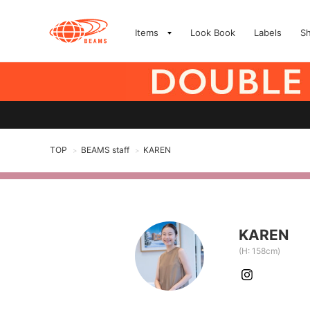
Items
Look Book
Labels
S
TOP
BEAMS staff
KAREN
>
>
KAREN
(H: 158cm)