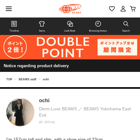
Timeline
Items
Look Book
Browsing history
Search
Notice regarding product delivery
TOP
>
BEAMS staff
>
ochi
ochi
Demi-Luxe BEAMS
BEAMS Yokohama East
Exit
(H: 157cm)
I'm 157cm tall and slim, with a shoe size of 23cm.