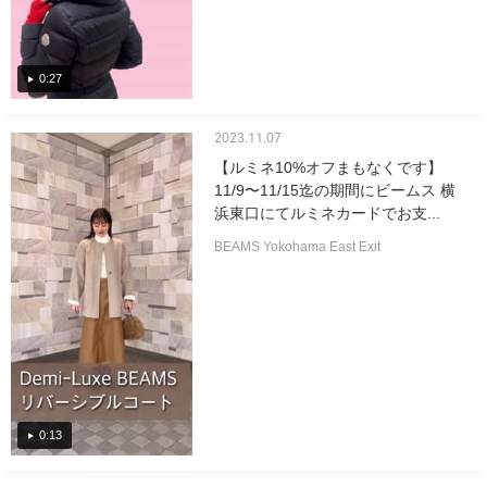
0:27
2023.11.07
【ルミネ10%オフまもなくです】
11/9〜11/15迄の期間にビームス 横
浜東口にてルミネカードでお支...
BEAMS Yokohama East Exit
0:13