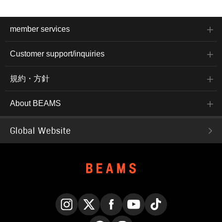
member services
Customer support/inquiries
規約・方針
About BEAMS
Global Website
Instagram
X
Facebook
YouTube
TikTok