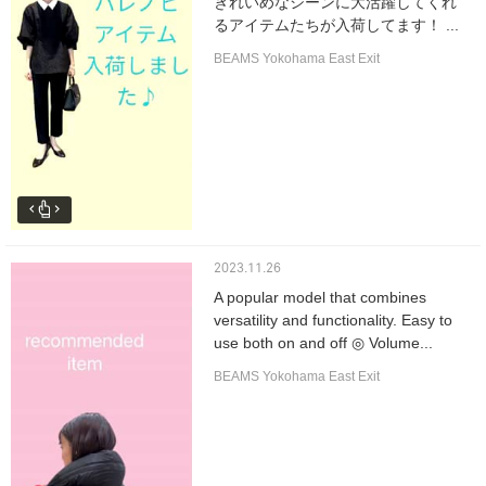
きれいめなシーンに大活躍してくれ
るアイテムたちが入荷してます！ ...
BEAMS Yokohama East Exit
2023.11.26
A popular model that combines
versatility and functionality. Easy to
use both on and off ◎ Volume...
BEAMS Yokohama East Exit