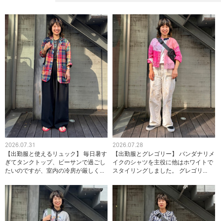
2026.07.31
2026.07.28
【出勤服と使えるリュック】 毎日暑す
【出勤服とグレゴリー】 バンダナリメ
ぎてタンクトップ、ビーサンで過ごし
イクのシャツを主役に他はホワイトで
たいのですが、室内の冷房が厳しく...
スタイリングしました。 グレゴリ...