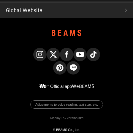
Global Website
Instagram
X
Facebook
YouTube
TikTok
Pinterest
LINE
Official app
WeBEAMS
Adjustments to voice reading, text size, etc.
Display PC version site
© BEAMS Co., Ltd.