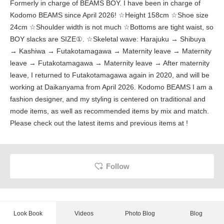
Formerly in charge of BEAMS BOY. I have been in charge of
Kodomo BEAMS since April 2026! ☆Height 158cm ☆Shoe size
24cm ☆Shoulder width is not much ☆Bottoms are tight waist, so
BOY slacks are SIZE①. ☆Skeletal wave: Harajuku → Shibuya
→ Kashiwa → Futakotamagawa → Maternity leave → Maternity
leave → Futakotamagawa → Maternity leave → After maternity
leave, I returned to Futakotamagawa again in 2020, and will be
working at Daikanyama from April 2026. Kodomo BEAMS I am a
fashion designer, and my styling is centered on traditional and
mode items, as well as recommended items by mix and match.
Please check out the latest items and previous items at !
Follow
Look Book
Videos
Photo Blog
Blog