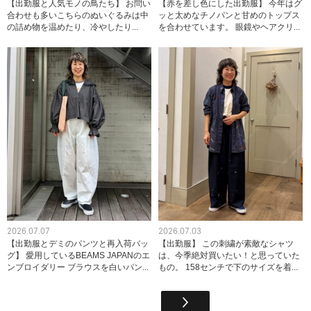
【出勤服と人気モノの鳥たち】 お問い
【赤を差し色にした出勤服】 今年はグ
合わせも多いこちらのぬいぐるみは中
ッと太めなチノパンと甘めのトップス
の詰め物を温めたり、冷やしたり...
を合わせています。 眼鏡やヘアクリ...
2026.07.07
2026.07.03
【出勤服とデミのパンツと再入荷バッ
【出勤服】 この刺繍が素敵なシャツ
グ】 愛用しているBEAMS JAPANのエ
は、今季絶対買いたい！と思っていた
ンブロイダリー ブラウスを白いパン...
もの。 158センチで下のサイズを着...