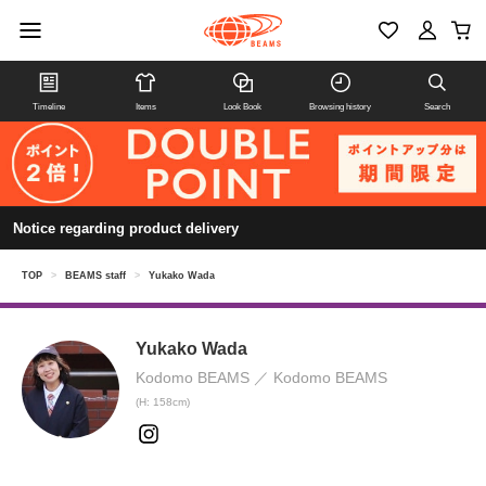
Timeline
Items
Look Book
Browsing history
Search
Notice regarding product delivery
TOP
>
BEAMS staff
>
Yukako Wada
Yukako Wada
Kodomo BEAMS
Kodomo BEAMS
(H: 158cm)