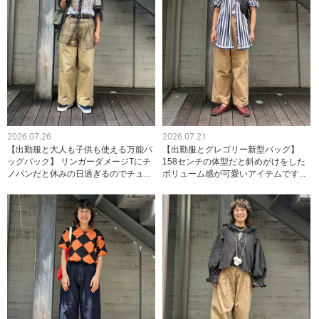
2026.07.26
2026.07.21
【出勤服と大人も子供も使える万能バ
【出勤服とグレゴリー新型バッグ】
ッグパック】 リンガーダメージTにチ
158センチの体型だと斜めがけをした
ノパンだと休みの日過ぎるのでチュ...
ボリューム感が可愛いアイテムです...