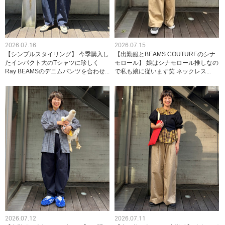
2026.07.16
2026.07.15
【シンプルスタイリング】 今季購入し
【出勤服とBEAMS COUTUREのシナ
たインパクト大のTシャツに珍しく
モロール】 娘はシナモロール推しなの
Ray BEAMSのデニムパンツを合わせ...
で私も娘に従います笑 ネックレス...
2026.07.12
2026.07.11