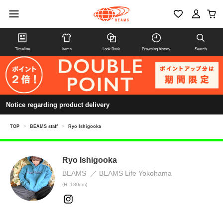
Timeline
Items
Look Book
Browsing history
Search
Notice regarding product delivery
TOP
>
BEAMS staff
>
Ryo Ishigooka
Ryo Ishigooka
BEAMS
BEAMS Life Yokohama
(H: 180cm)