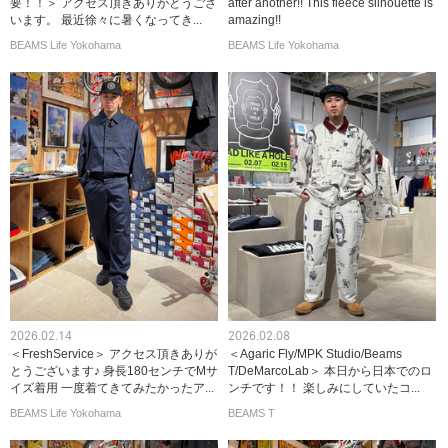
要！！＞ アクセス頂きありがとうござ
after another!! This fleece silhouette is
います。 最近徐々に暑くなってき...
amazing!!
BEAMS Life Yokohama
BEAMS Life Yokohama
2026.02.14
2026.02.08
＜FreshService＞ アクセス頂きありが
＜Agaric Fly/MPK Studio/Beams
とうございます♪ 身長180センチでMサ
T/DeMarcoLab＞ 本日から日本でのロ
イズ着用 一度着てきてみたかったア...
ンチです！！ 楽しみにしていたコ...
BEAMS Life Yokohama
BEAMS T