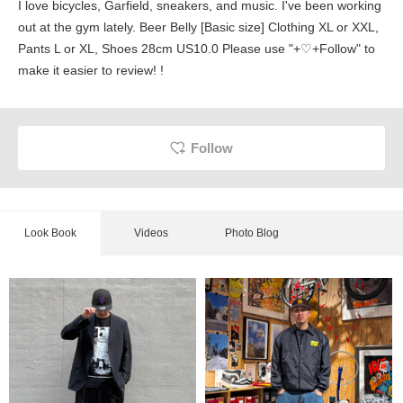
I love bicycles, Garfield, sneakers, and music. I've been working
out at the gym lately. Beer Belly [Basic size] Clothing XL or XXL,
Pants L or XL, Shoes 28cm US10.0 Please use "+♡+Follow" to
make it easier to review! !
Follow
Look Book
Videos
Photo Blog