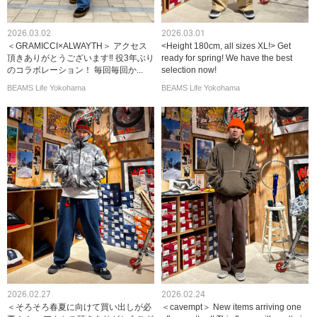
2026.03.02
2026.03.01
＜GRAMICCI×ALWAYTH＞ アクセス
<Height 180cm, all sizes XL!> Get
頂きありがとうございます‼️ 役3年ぶり
ready for spring! We have the best
のコラボレーション！ 毎回毎回か...
selection now!
BEAMS Life Yokohama
BEAMS Life Yokohama
2026.02.27
2026.02.24
＜そろそろ春夏に向けて買い出しが必
＜cavempt＞ New items arriving one