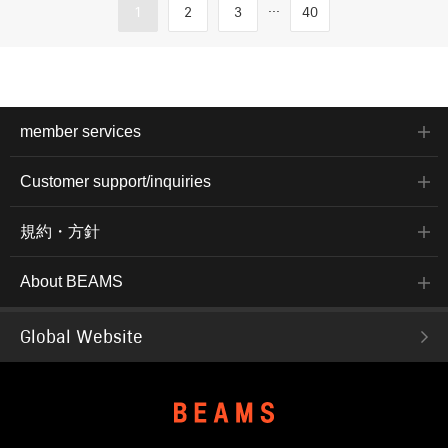
...
1
2
3
40
member services
Customer support/inquiries
規約・方針
About BEAMS
Global Website