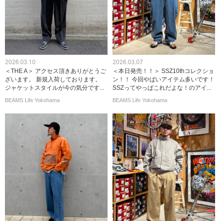
2026.03.10
2026.03.07
＜THE A＞ アクセス頂きありがとうご
＜本日発売！！＞ SSZ10thコレクショ
ざいます。 新規入荷しております。
ン！！ 今回やばいアイテム多いです！
ジャケットスタイルが今の気分です...
SSZってやっぱこれだよな！のアイ...
BEAMS Life Yokohama
BEAMS Life Yokohama