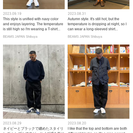
2023.09.19
2023.08.31
This style is unified with navy color
Autumn style. It's still hot, but the
and enjoys layering. The temperature
temperature is dropping at night, so I
is still high so I'm wearing a T-shirt...
can wear a long-sleeved shirt...
BEAMS JAPAN Shibuya
BEAMS JAPAN Shibuya
2023.08.29
2023.08.20
ネイビーとブラックで纏めたスタイリ
I like that the top and bottom are both