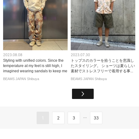
2023.08.08
2023.07.30
Styling with unified colors. Since the
トップスのカラーを拾うことを意識し
temperature at my feet is still high, I
たスタイリング。 ショーツは夏らしい
imagined wearing sandals to keep me
素材でストレスフリーで着用する事...
cool. ["♡+"...
BEAMS JAPAN Shibuya
BEAMS JAPAN Shibuya
...
1
2
3
33