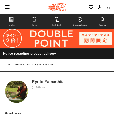
Timeline
Items
Look Book
Browsing history
Search
Notice regarding product delivery
TOP
>
BEAMS staff
>
Ryoto Yamashita
Ryoto Yamashita
(H: 167cm)
thank you