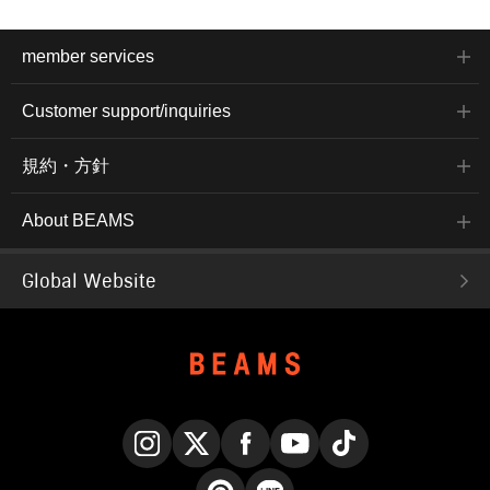
member services
Customer support/inquiries
規約・方針
About BEAMS
Global Website
Instagram
X
Facebook
YouTube
TikTok