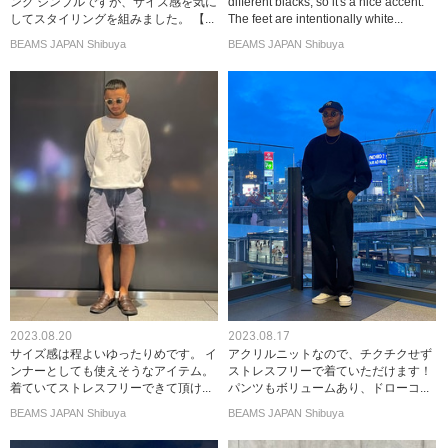
ング シンプルですが、サイズ感を気に
different blacks, so it's a nice accent.
してスタイリングを組みました。 【...
The feet are intentionally white...
BEAMS JAPAN Shibuya
BEAMS JAPAN Shibuya
2023.08.20
2023.08.17
サイズ感は程よいゆったりめです。 イ
アクリルニットなので、チクチクせず
ンナーとしても使えそうなアイテム。
ストレスフリーで着ていただけます！
着ていてストレスフリーできて頂け...
パンツもボリュームあり、ドローコ...
BEAMS JAPAN Shibuya
BEAMS JAPAN Shibuya