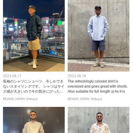
2023.08.17
2023.08.16
長袖のシャツにショーツ、今しかでき
The refreshingly colored shirt is
ないスタイリングです。 シャツはサイ
oversized and goes great with shorts.
ズ感が大きいので今の気分にぴった...
Also suitable for full length ◎ As it is
oversized...
BEAMS JAPAN Shibuya
BEAMS JAPAN Shibuya