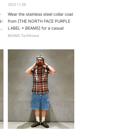
2023.11.06
ャ
Wear the stainless steel collar coat
-
from [THE NORTH FACE PURPLE
.
LABEL × BEAMS] for a casual
look...
BEAMS Tachikawa