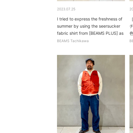
2023.07.25
2
I tried to express the freshness of
［
summer by using the seersucker
fabric shirt from [BEAMS PLUS] as
the main item. Sha...
BEAMS Tachikawa
B