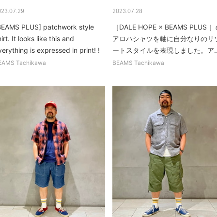
023.07.29
2023.07.28
BEAMS PLUS] patchwork style
［DALE HOPE × BEAMS PLUS 
irt. It looks like this and
アロハシャツを軸に自分なりのリ
verything is expressed in print! !
ートスタイルを表現しました。ア..
m surprised...
EAMS Tachikawa
BEAMS Tachikawa