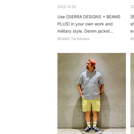
2023.10.26
2
Use [SIERRA DESIGNS × BEAMS
[
PLUS] in your own work and
sh
military style. Denim jacket...
e
I'
BEAMS Tachikawa
B