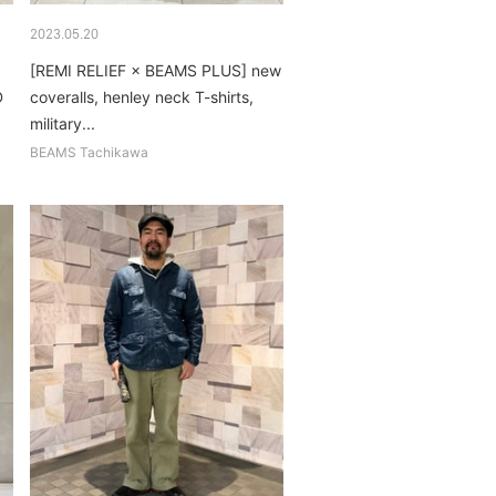
2023.05.20
[REMI RELIEF × BEAMS PLUS] new
D
coveralls, henley neck T-shirts,
military...
BEAMS Tachikawa