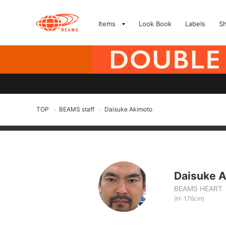
Items
Look Book
Labels
S
TOP
BEAMS staff
Daisuke Akimoto
>
>
Daisuke 
BEAMS HEART
(H: 176cm)