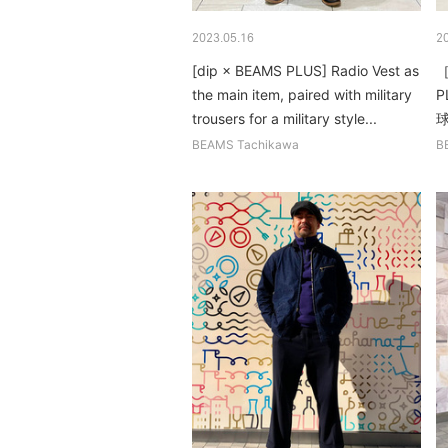
2023.05.16
2
[dip × BEAMS PLUS] Radio Vest as
［
the main item, paired with military
trousers for a military style...
球
BEAMS Tachikawa
B