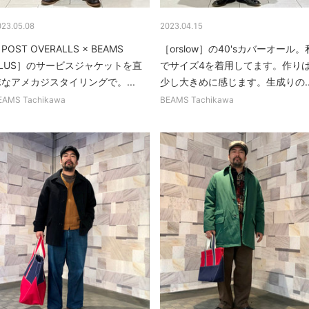
023.05.08
2023.04.15
POST OVERALLS × BEAMS
［orslow］の40'sカバーオール。
PLUS］のサービスジャケットを直
でサイズ4を着用してます。作り
なアメカジスタイリングで。...
少し大きめに感じます。生成りの..
EAMS Tachikawa
BEAMS Tachikawa