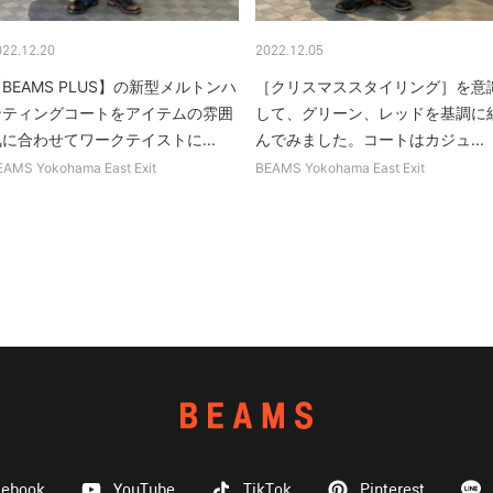
022.12.20
2022.12.05
BEAMS PLUS】の新型メルトンハ
［クリスマススタイリング］を意
ンティングコートをアイテムの雰囲
して、グリーン、レッドを基調に
に合わせてワークテイストに...
んでみました。コートはカジュ...
EAMS Yokohama East Exit
BEAMS Yokohama East Exit
cebook
YouTube
TikTok
Pinterest