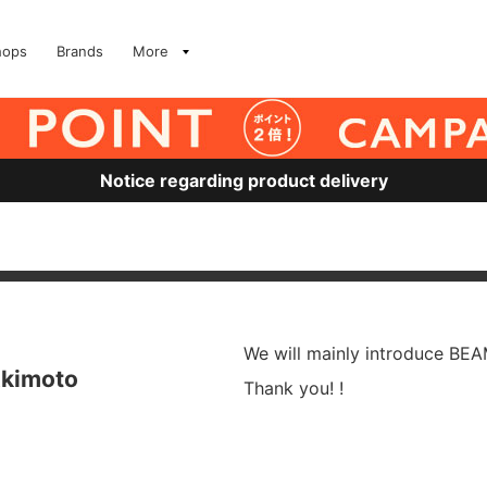
hops
Brands
More
Notice regarding product delivery
We will mainly introduce BEA
Akimoto
Thank you! !