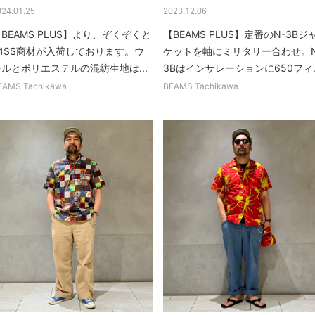
024.01.25
2023.12.06
BEAMS PLUS】より、ぞくぞくと
【BEAMS PLUS】定番のN-3Bジ
24SS商材が入荷しております。ウ
ケットを軸にミリタリー合わせ。N
ールとポリエステルの混紡生地は...
3Bはインサレーションに650フィ..
EAMS Tachikawa
BEAMS Tachikawa