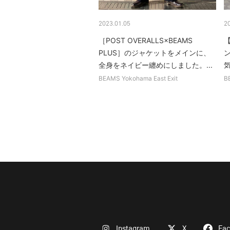
2023.01.05
2
［POST OVERALLS×BEAMS
【
PLUS］のジャケットをメインに、
全身をネイビー纏めにしました。...
気
BEAMS Yokohama East Exit
B
Instagram
X
Fa