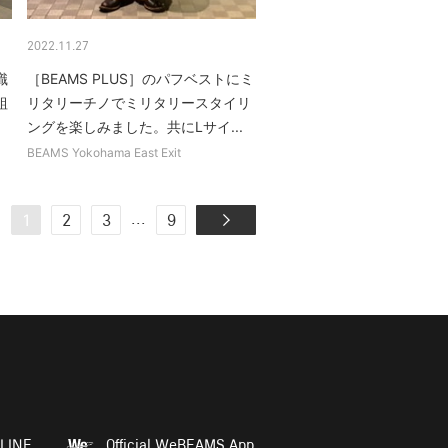
2022.11.27
識
［BEAMS PLUS］のパフベストにミ
組
リタリーチノでミリタリースタイリ
ングを楽しみました。共にLサイ...
BEAMS Yokohama East Exit
...
1
2
3
9
LINE
Official WeBEAMS App