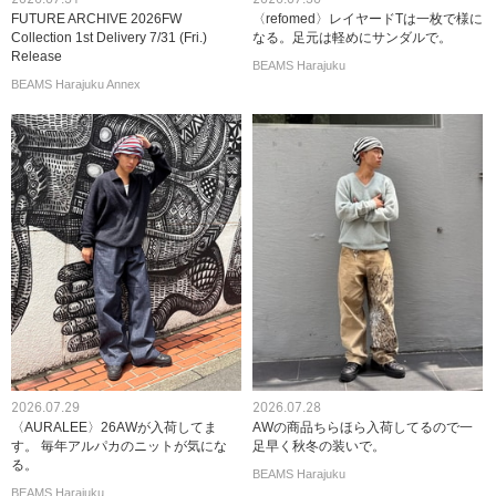
FUTURE ARCHIVE 2026FW
〈refomed〉レイヤードTは一枚で様に
Collection 1st Delivery 7/31 (Fri.)
なる。足元は軽めにサンダルで。
Release
BEAMS Harajuku
BEAMS Harajuku Annex
2026.07.29
2026.07.28
〈AURALEE〉26AWが入荷してま
AWの商品ちらほら入荷してるので一
す。 毎年アルパカのニットが気にな
足早く秋冬の装いで。
る。
BEAMS Harajuku
BEAMS Harajuku