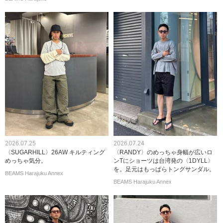
2026.07.25
2026.07.24
〈SUGARHILL〉26AW キルティング
〈RANDY〉のめっちゃ身幅が広いロ
めっちゃ気分。
ンTにショーツは台湾発の〈1DYLL〉
を。足元はもっぱらトングサンダル。
BEAMS Harajuku Annex
BEAMS Harajuku Annex