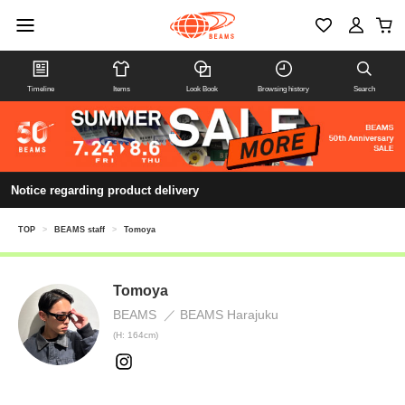
Timeline
Items
Look Book
Browsing history
Search
Notice regarding product delivery
TOP
>
BEAMS staff
>
Tomoya
Tomoya
BEAMS
BEAMS Harajuku
(H: 164cm)