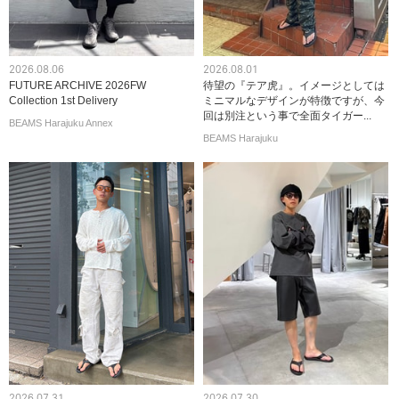
2026.08.06
2026.08.01
FUTURE ARCHIVE 2026FW
待望の『テア虎』。イメージとしては
Collection 1st Delivery
ミニマルなデザインが特徴ですが、今
回は別注という事で全面タイガー...
BEAMS Harajuku Annex
BEAMS Harajuku
2026.07.31
2026.07.30