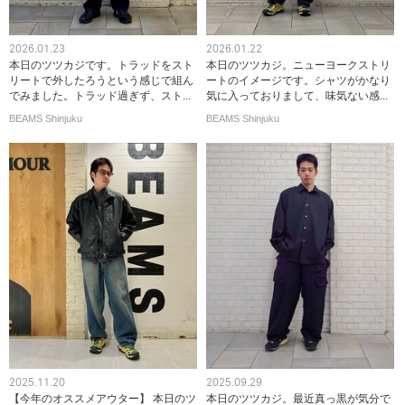
2026.01.23
2026.01.22
本日のツツカジです。トラッドをスト
本日のツツカジ。ニューヨークストリ
リートで外したろうという感じで組ん
ートのイメージです。シャツがかなり
でみました。トラッド過ぎず、スト...
気に入っておりまして、味気ない感...
BEAMS Shinjuku
BEAMS Shinjuku
2025.11.20
2025.09.29
【今年のオススメアウター】 本日のツ
本日のツツカジ。最近真っ黒が気分で