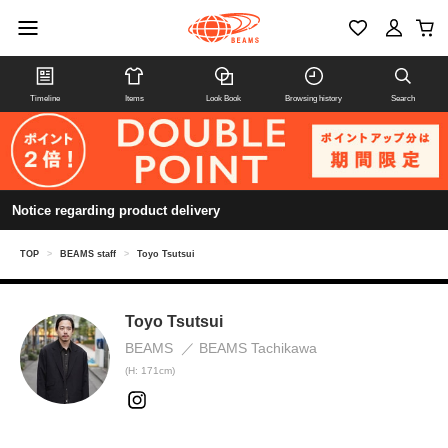
Timeline
Items
Look Book
Browsing history
Search
Notice regarding product delivery
TOP
>
BEAMS staff
>
Toyo Tsutsui
Toyo Tsutsui
BEAMS
BEAMS Tachikawa
(H: 171cm)