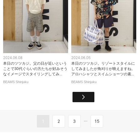
2024.06.08
2024.06.05
本日のツツカジ。父の日が近いという
本日のツツカジ。リゾートスタイルに
ことで30代ぐらいの方たちが好みそう
してみましたが角刈りが映えますね。
なイメージでスタイリングしてみ...
アロハシャツとスイムショーツの素...
BEAMS Shinjuku
BEAMS Shinjuku
...
1
2
3
15