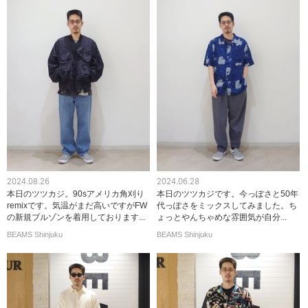
2024.08.26
2024.06.28
本日のツツカジ。90sアメリカ角刈り
本日のツツカジです。今っぽさと50年
remixです。気温がまだ高いですがFW
代っぽさをミックスしてみました。ち
の新規ブルゾンを着用しております...
ょっとやんちゃめな雰囲気が自分...
BEAMS Shinjuku
BEAMS Shinjuku