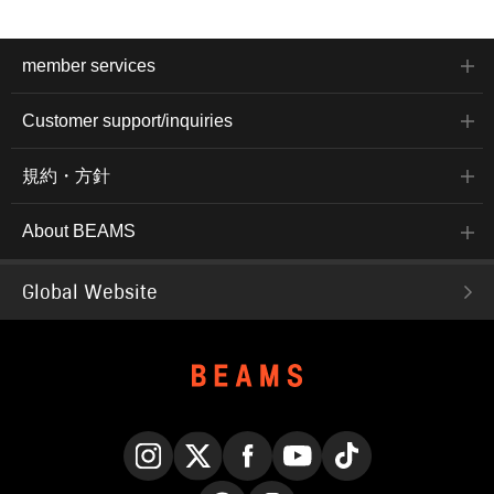
member services
Customer support/inquiries
規約・方針
About BEAMS
Global Website
Instagram
X
Facebook
YouTube
TikTok