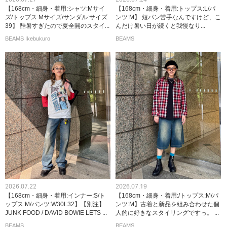
【168cm・細身・着用:シャツ:Mサイ
【168cm・細身・着用:トップス:L/パ
ズ/トップス:Mサイズ/サンダル:サイズ
ンツ:M】 短パン苦手なんですけど、こ
39】 酷暑すぎたので夏全開のスタイ...
んだけ暑い日が続くと我慢なり...
BEAMS Ikebukuro
BEAMS
2026.07.22
2026.07.19
【168cm・細身・着用:インナー:S/ト
【168cm・細身・着用:/トップス:M/パ
ップス:M/パンツ:W30L32】【別注】
ンツ:M】古着と新品を組み合わせた個
JUNK FOOD / DAVID BOWIE LETS ...
人的に好きなスタイリングですっ。 ...
BEAMS
BEAMS