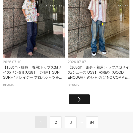
2026.07.10
2026.07.07
【168cm・細身・着用:トップス:Mサ
【168cm・細身・着用:トップス:Sサイ
イズ/サンダル:US8】 【別注】SUN
ズ/シューズ:US9】 私物の〈GOOD
SURF / クレイジー アロハシャツを...
ENOUGH〉のシャツに" NO COMME...
BEAMS
BEAMS
...
1
2
3
84