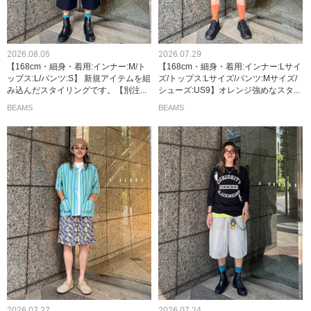
2026.08.05
2026.07.29
【168cm・細身・着用:インナー:M/ト
【168cm・細身・着用:インナー:Lサイ
ップス:L/パンツ:S】 新規アイテムを組
ズ/トップス:Lサイズ/パンツ:Mサイズ/
み込んだスタイリングです。【別注...
シューズ:US9】オレンジ強めなスタ...
BEAMS
BEAMS
2026.07.27
2026.07.24