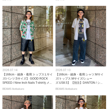
2026.07.14
2026.07.13
【168cm・細身・着用:トップス:Lサイ
【168cm・細身・着用:シャツ:Mサイ
ズ/パンツ:Sサイズ】 GOOD ROCK
ズ/トップス:Mサイズ/シュー
SPEED / Nine Inch Nails T-shirtをメ...
ズ:US8.5】 【別注】DANTON / シ...
BEAMS Ikebukuro
BEAMS Ikebukuro