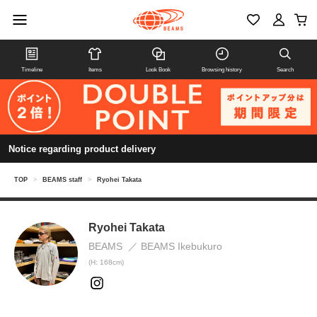
Timeline
Items
Look Book
Browsing history
Search
Notice regarding product delivery
TOP
>
BEAMS staff
>
Ryohei Takata
Ryohei Takata
BEAMS
BEAMS Ikebukuro
(H: 168cm)