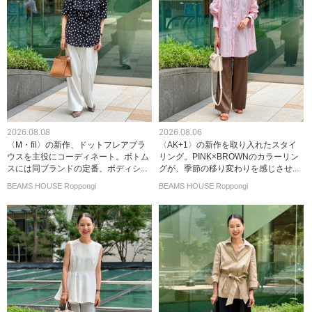
2026.08.08
2026.08.06
〈M・fil〉の新作、ドットフレアブラ
〈AK+1〉の新作を取り入れたスタイ
ウスを主役にコーディネート。ボトム
リング。PINK×BROWNのカラーリン
スには同ブランドの定番、ボディシ...
グが、季節の移り変わりを感じさせ...
BEAMS HOUSE Roppongi
BEAMS HOUSE Roppongi