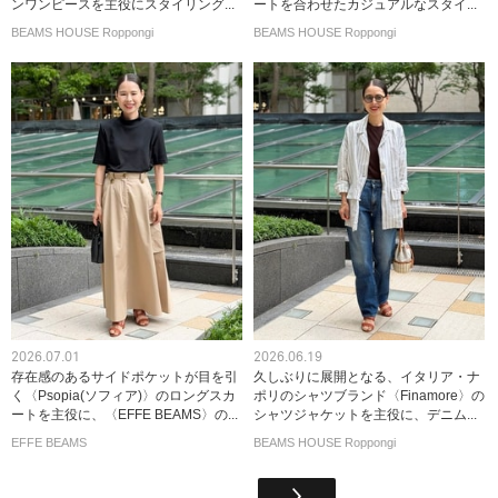
ンワンピースを主役にスタイリング...
ートを合わせたカジュアルなスタイ...
BEAMS HOUSE Roppongi
BEAMS HOUSE Roppongi
2026.07.01
2026.06.19
存在感のあるサイドポケットが目を引
久しぶりに展開となる、イタリア・ナ
く〈Psopia(ソフィア)〉のロングスカ
ポリのシャツブランド〈Finamore〉の
ートを主役に、〈EFFE BEAMS〉の...
シャツジャケットを主役に、デニム...
EFFE BEAMS
BEAMS HOUSE Roppongi