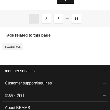
...
1
2
3
44
Tags related to this page
Beautiful look
member services
Customer support/inquiries
規約・方針
About BEAMS