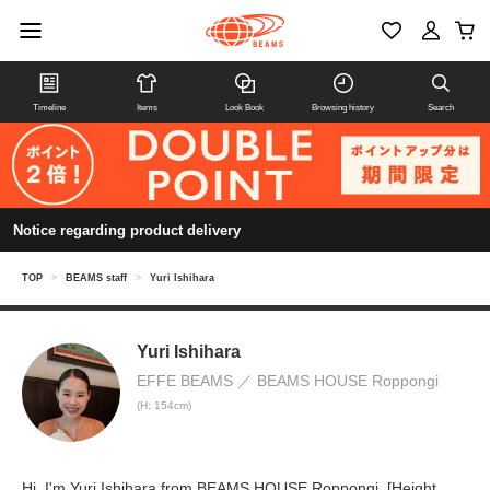
Timeline
Items
Look Book
Browsing history
Search
Notice regarding product delivery
TOP
>
BEAMS staff
>
Yuri Ishihara
Yuri Ishihara
EFFE BEAMS
BEAMS HOUSE Roppongi
(H: 154cm)
Hi, I'm Yuri Ishihara from BEAMS HOUSE Roppongi. [Height