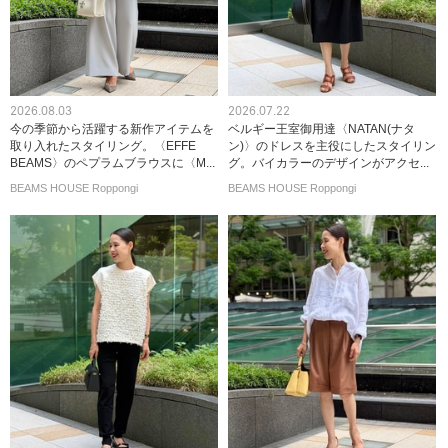
2026.08.03
2026.07.22
今の季節から活躍する新作アイテムを
ベルギー王室御用達〈NATAN(ナタ
取り入れたスタイリング。〈EFFE
ン)〉のドレスを主役にしたスタイリン
BEAMS〉のペプラムブラウスに〈M...
グ。バイカラーのデザインがアクセ...
BEAMS HOUSE Roppongi
BEAMS HOUSE Roppongi