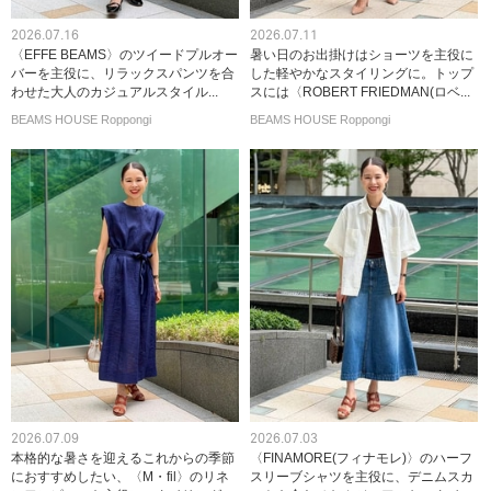
2026.07.16
2026.07.11
〈EFFE BEAMS〉のツイードプルオー
暑い日のお出掛けはショーツを主役に
バーを主役に、リラックスパンツを合
した軽やかなスタイリングに。トップ
わせた大人のカジュアルスタイル...
スには〈ROBERT FRIEDMAN(ロベ...
BEAMS HOUSE Roppongi
BEAMS HOUSE Roppongi
2026.07.09
2026.07.03
本格的な暑さを迎えるこれからの季節
〈FINAMORE(フィナモレ)〉のハーフ
におすすめしたい、〈M・fil〉のリネ
スリーブシャツを主役に、デニムスカ