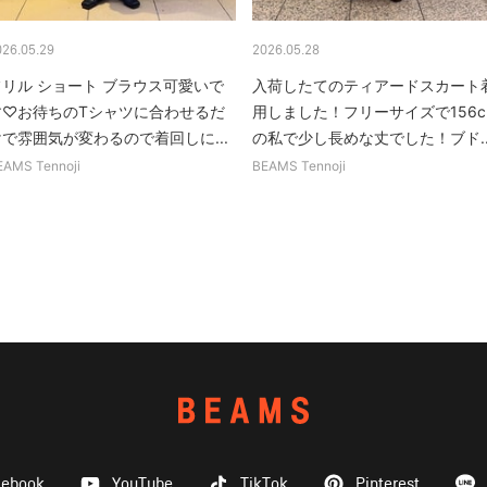
026.05.29
2026.05.28
フリル ショート ブラウス可愛いで
入荷したてのティアードスカート
す♡お待ちのTシャツに合わせるだ
用しました！フリーサイズで156c
けで雰囲気が変わるので着回しに...
の私で少し長めな丈でした！ブド..
EAMS Tennoji
BEAMS Tennoji
cebook
YouTube
TikTok
Pinterest