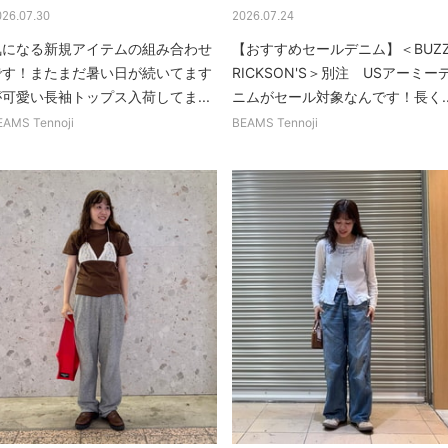
026.07.30
2026.07.24
気になる新規アイテムの組み合わせ
【おすすめセールデニム】＜BUZ
です！またまだ暑い日が続いてます
RICKSON'S＞別注 USアーミー
が可愛い長袖トップス入荷してま...
ニムがセール対象なんです！長く..
EAMS Tennoji
BEAMS Tennoji