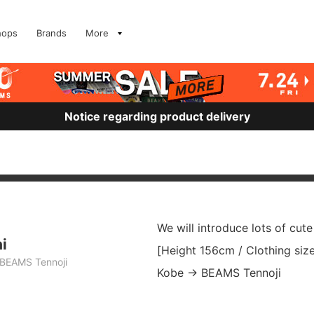
hops
Brands
More
Notice regarding product delivery
We will introduce lots of c
i
[Height 156cm / Clothing siz
BEAMS Tennoji
Kobe → BEAMS Tennoji