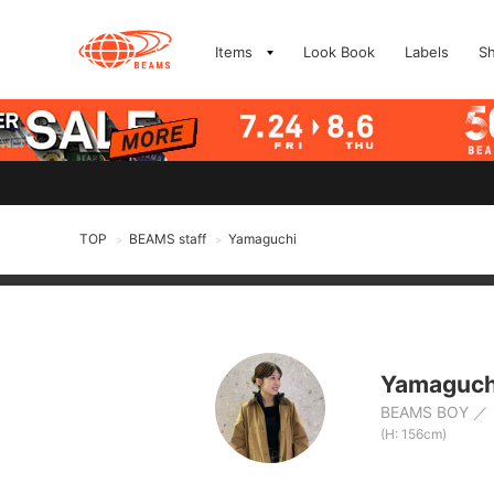
Items
Look Book
Labels
S
TOP
BEAMS staff
Yamaguchi
>
>
Yamaguch
BEAMS BOY
(H: 156cm)