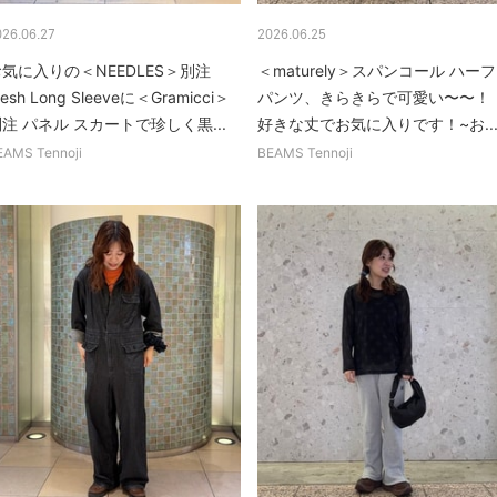
026.06.27
2026.06.25
気に入りの＜NEEDLES＞別注
＜maturely＞スパンコール ハーフ
esh Long Sleeveに＜Gramicci＞
パンツ、きらきらで可愛い〜〜！
注 パネル スカートで珍しく黒...
好きな丈でお気に入りです！~お..
EAMS Tennoji
BEAMS Tennoji