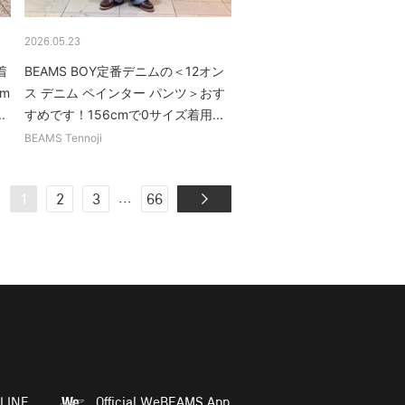
2026.05.23
着
BEAMS BOY定番デニムの＜12オン
m
ス デニム ペインター パンツ＞おす
.
すめです！156cmで0サイズ着用...
BEAMS Tennoji
...
1
2
3
66
LINE
Official WeBEAMS App