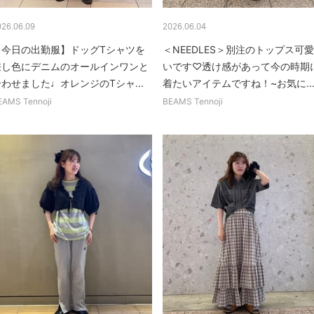
026.06.09
2026.06.04
【今日の出勤服】ドッグTシャツを
＜NEEDLES＞別注のトップス可愛
差し色にデニムのオールインワンと
いです♡透け感があって今の時期
わせました♩オレンジのTシャ...
着たいアイテムですね！~お気に..
EAMS Tennoji
BEAMS Tennoji