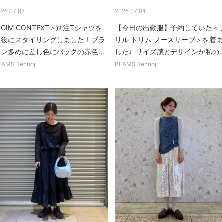
026.07.07
2026.07.04
GIM CONTEXT＞別注Tシャツを
【今日の出勤服】予約していた＜
主役にスタイリングしました！ブラ
リル トリム ノースリーブ＞を着
ウン多めに差し色にバックの赤色...
した♩サイズ感とデザインが私の..
EAMS Tennoji
BEAMS Tennoji