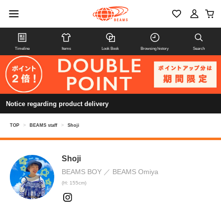
Timeline
Items
Look Book
Browsing history
Search
Notice regarding product delivery
TOP
>
BEAMS staff
>
Shoji
Shoji
BEAMS BOY
BEAMS Omiya
(H: 155cm)