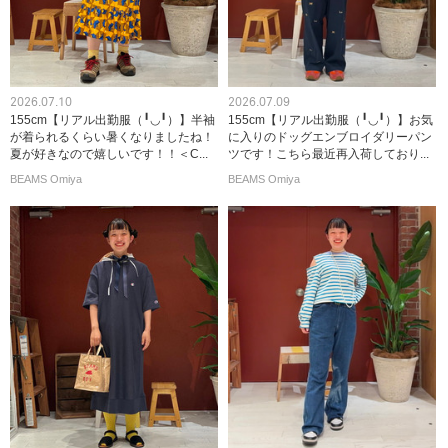
2026.07.10
2026.07.09
155cm【リアル出勤服（╹◡╹）】半袖
155cm【リアル出勤服（╹◡╹）】お気
が着られるくらい暑くなりましたね！
に入りのドッグエンブロイダリーパン
夏が好きなので嬉しいです！！＜C...
ツです！こちら最近再入荷しており...
BEAMS Omiya
BEAMS Omiya