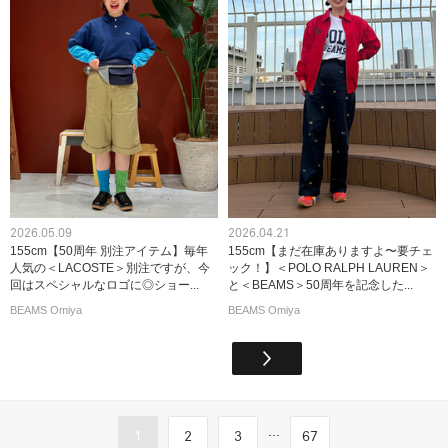
2026.05.09
2026.04.21
155cm【50周年 別注アイテム】毎年
155cm【まだ在庫ありますよ〜要チェ
人気の＜LACOSTE＞別注ですが、今
ック！】＜POLO RALPH LAUREN＞
回はスペシャルなロゴに◎ショー...
と＜BEAMS＞50周年を記念した...
BEAMS Omiya
BEAMS Omiya
...
1
2
3
67