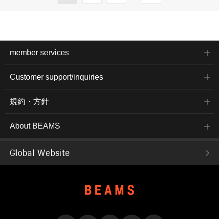
member services
Customer support/inquiries
規約・方針
About BEAMS
Global Website