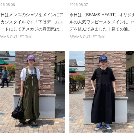
026.08.08
2026.08.07
今日はメンズのシャツをメインにア
今日は〈BEAMS HEART〉オリジ
メカジスタイルです！下はデニムス
ルの人気ワンピースをメインにコ
カートにしてアメカジの雰囲気は...
デを組んでみました！見ての通...
EAMS OUTLET Toki
BEAMS OUTLET Toki