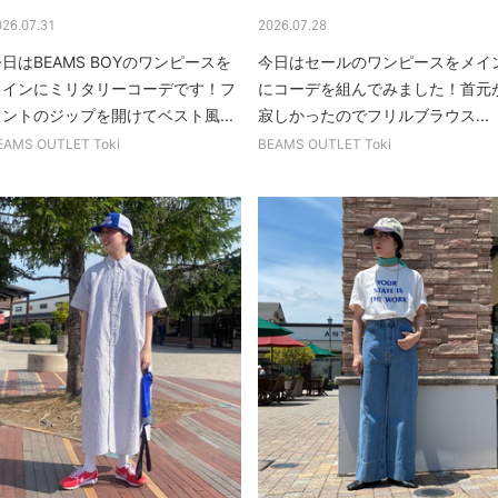
026.07.31
2026.07.28
日はBEAMS BOYのワンピースを
今日はセールのワンピースをメイ
メインにミリタリーコーデです！フ
にコーデを組んでみました！首元
ロントのジップを開けてベスト風...
寂しかったのでフリルブラウス...
EAMS OUTLET Toki
BEAMS OUTLET Toki