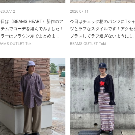
026.07.12
2026.07.11
日は〈BEAMS HEART〉新作のア
今日はチェック柄のパンツにTシ
イテムでコーデを組んでみました！
ツとラフなスタイルです！アクセ
ラーはブラウン系でまとめま...
プラスしてラフ過ぎないようにし..
EAMS OUTLET Toki
BEAMS OUTLET Toki