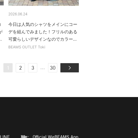
2026.06.24
コ
今日は人気のシャツをメインにコー
が
デを組んでみました！フリルのある
.
可愛らしいデザインなのでカラー...
BEAMS OUTLET Toki
...
1
2
3
30
LINE
Official WeBEAMS App