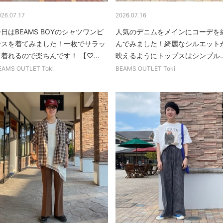
026.07.17
2026.07.16
日はBEAMS BOYのシャツワンピ
人気のデニムをメインにコーデを
ースを着てみました！一枚でサラッ
んでみました！綺麗なシルエット
着れるので楽ちんです！ 【♡...
映えるようにトップスはシンプル..
EAMS OUTLET Toki
BEAMS OUTLET Toki