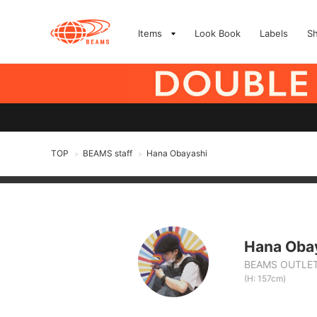
Items
Look Book
Labels
S
TOP
BEAMS staff
Hana Obayashi
>
>
Hana Oba
BEAMS OUTLET
(H: 157cm)