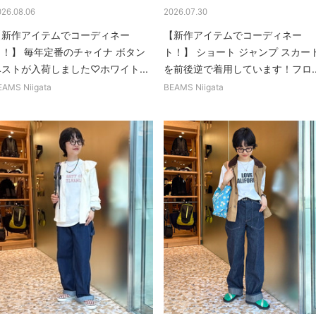
026.08.06
2026.07.30
【新作アイテムでコーディネー
【新作アイテムでコーディネー
ト！】 毎年定番のチャイナ ボタン
ト！】 ショート ジャンプ スカー
ベストが入荷しました♡ホワイト...
を前後逆で着用しています！フロ..
EAMS Niigata
BEAMS Niigata