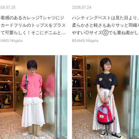
026.07.25
2026.07.24
古着感のあるカレッジTシャツにジ
ハンティングベストは見た目より
ャカードフリルのトップスをプラス
柔らかさと軽さもありサッと羽織
して可愛らしく！そこにデニムと...
やすい◎サイズ⓪でも重ね着がし..
EAMS Niigata
BEAMS Niigata