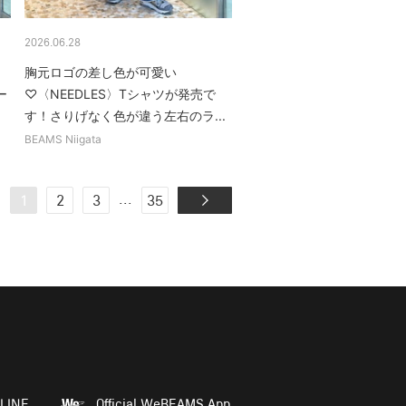
2026.06.28
♪
胸元ロゴの差し色が可愛い
ー
♡〈NEEDLES〉Tシャツが発売で
す！さりげなく色が違う左右のラ...
BEAMS Niigata
...
1
2
3
35
LINE
Official WeBEAMS App