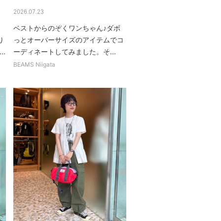
2026.07.23
、
ベストからのぞくワンちゃん♪ダボ
り
っとオーバーサイズのアイテムでコ
.
ーディネートしてみました。そ...
BEAMS Niigata