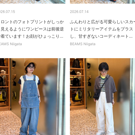
026.07.15
2026.07.14
フロントのフォトプリントがしっか
ふんわりと広がる可愛らしいスカ
り見えるようにワンピースは前後逆
トにミリタリーアイテムをプラス
で着ています！お顔がひょっこり...
し、甘すぎないコーディネート...
EAMS Niigata
BEAMS Niigata