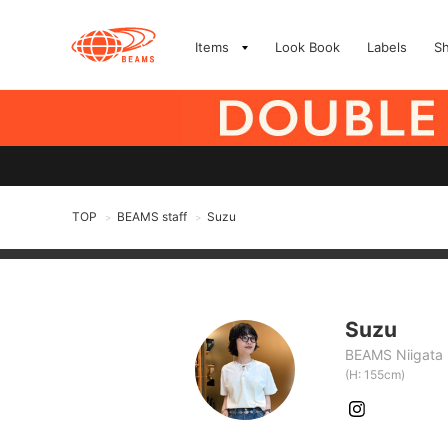
Items
Look Book
Labels
S
TOP
BEAMS staff
Suzu
>
>
Suzu
BEAMS Niigata
(H: 155cm)