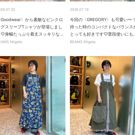
026.07.20
2026.07.19
Goodwear〉から素敵なピンクロ
今回の〈GREGORY〉も可愛い〜
ングスリーブTシャツが登場しまし
持った時のコンパクトなバランス
た♡身幅たっぷり着丈スッキリな...
とっても好きです♡普段使いにも..
EAMS Niigata
BEAMS Niigata