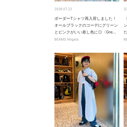
2026.07.22
2
ボーダーTシャツ再入荷しました！
〈
オールブラックのコーデにグリーン
とピンクがいい差し色に◎〈Gre...
BEAMS Niigata
B