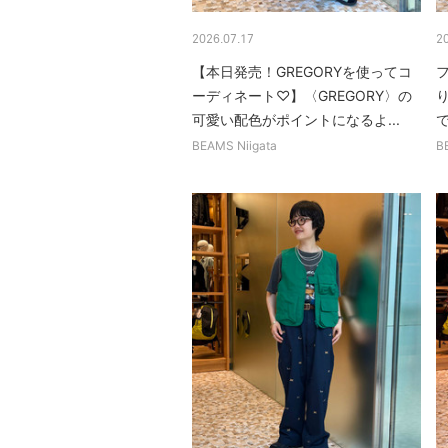
2026.07.17
2
【本日発売！GREGORYを使ってコ
ーディネート♡】〈GREGORY〉の
可愛い配色がポイントになるよ...
BEAMS Niigata
B