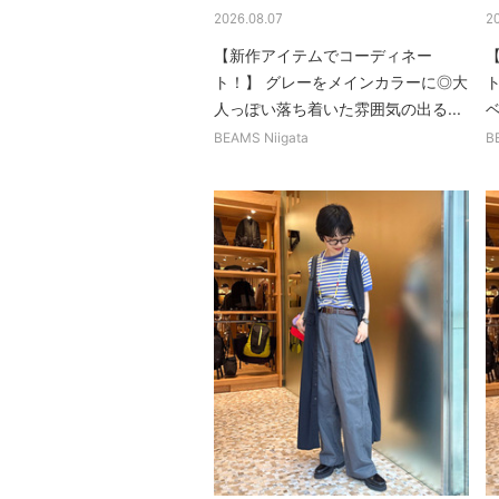
2026.08.07
2
【新作アイテムでコーディネー
ト！】 グレーをメインカラーに◎大
人っぽい落ち着いた雰囲気の出る...
BEAMS Niigata
B