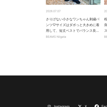
2026.07.07
2
さりげない小さなワンちゃん刺繍パ
ンツ♡サイズはダボっと大きめに着
良
用して、短丈ベストでバランス良...
ス
BEAMS Niigata
B
Instagram
X
Fa