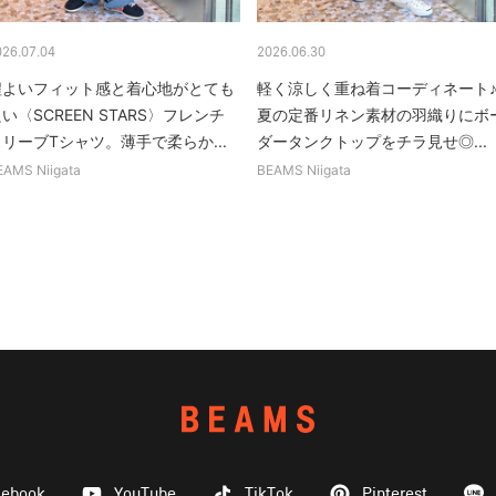
026.07.04
2026.06.30
程よいフィット感と着心地がとても
軽く涼しく重ね着コーディネート
い〈SCREEN STARS〉フレンチ
夏の定番リネン素材の羽織りにボ
リーブTシャツ。薄手で柔らか...
ダータンクトップをチラ見せ◎...
EAMS Niigata
BEAMS Niigata
cebook
YouTube
TikTok
Pinterest