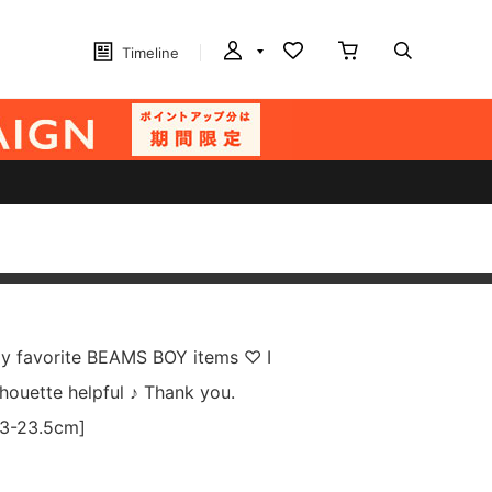
Timeline
 my favorite BEAMS BOY items ♡ I
lhouette helpful ♪ Thank you.
23-23.5cm]