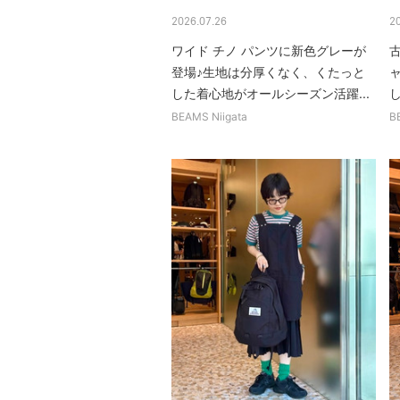
2026.07.26
2
ワイド チノ パンツに新色グレーが
登場♪生地は分厚くなく、くたっと
した着心地がオールシーズン活躍...
BEAMS Niigata
B