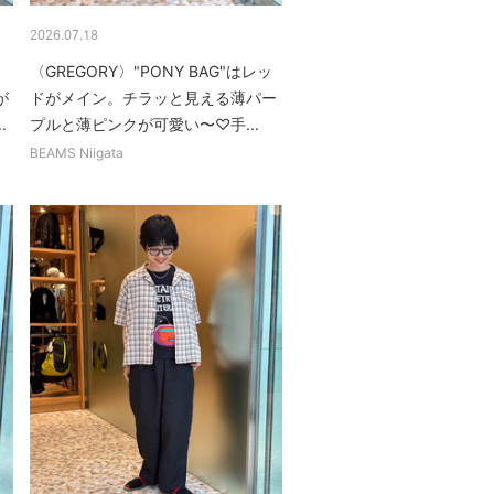
2026.07.18
！
〈GREGORY〉"PONY BAG"はレッ
が
ドがメイン。チラッと見える薄パー
.
プルと薄ピンクが可愛い〜♡手...
BEAMS Niigata