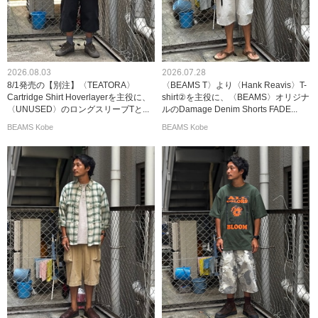
2026.08.03
2026.07.28
8/1発売の【別注】〈TEATORA〉
〈BEAMS T〉より〈Hank Reavis〉T-
Cartridge Shirt Hoverlayerを主役に、
shirt②を主役に、〈BEAMS〉オリジナ
〈UNUSED〉のロングスリーブTと...
ルのDamage Denim Shorts FADE...
BEAMS Kobe
BEAMS Kobe