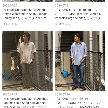
2026.07.25
2026.07.21
〈Pilgrim Surf+Supply〉のAlbert
〈BEAMS T〉よりdugudagii Tシャツ
Cotton Wool Ombre ShirtとDonald
と、〈BEAMS〉オリジナルのBig 6
Henley Teeを使ったスタイリング。...
Pockets Cargo Shortsを使ったスタ...
BEAMS Kobe
BEAMS Kobe
2026.07.17
2026.07.16
〈Pilgrim Surf+Supply〉のAmedeo
〈BEAMS PLUS〉別注の
Panama Cloth Short Sleeve Shirtに、
〈WAREHOUSE & CO.〉Tシャツに、
〈BOW WOW〉のモンキーパンツ、...
【EXCLUSIVE】〈KAPTAIN SUN...