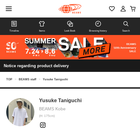
Timeline
Items
Look Book
Browsing history
Search
Notice regarding product delivery
TOP
>
BEAMS staff
>
Yusuke Taniguchi
Yusuke Taniguchi
BEAMS Kobe
(H: 175cm)