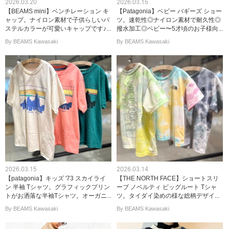
2026.03.20
2026.03.15
【BEAMS mini】ベンチレーション キ
【Patagonia】ベビー バギーズ ショー
ャップ。ナイロン素材で子供らしいパ
ツ。速乾性◎ナイロン素材で耐久性◎
ステルカラーが可愛いキャップです♪...
撥水加工◎ベビー〜5才頃のお子様向...
By BEAMS Kawasaki
By BEAMS Kawasaki
2026.03.15
2026.03.14
【patagonia】キッズ '73 スカイライ
【THE NORTH FACE】ショートスリ
ン 半袖 Tシャツ。グラフィックプリン
ーブ ノベルティ ビッグルート Tシャ
トがお洒落な半袖Tシャツ。オーガニ...
ツ。タイダイ染めの様な総柄デザイ...
By BEAMS Kawasaki
By BEAMS Kawasaki