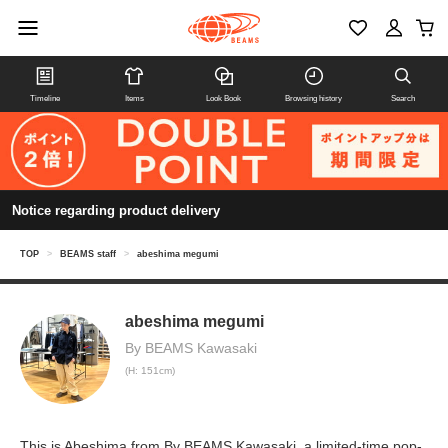
Timeline
Items
Look Book
Browsing history
Search
Notice regarding product delivery
TOP
>
BEAMS staff
>
abeshima megumi
abeshima megumi
By BEAMS Kawasaki
(H: 151cm)
This is Abeshima from By BEAMS Kawasaki, a limited-time pop-