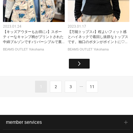
2023.01.24
2023.01.17
【キッズアウターもお得に♪】スポー
【万能トップス♪】程よいフィット感
ティーなキャンプ柄がプリントされた
とハイネックで着回し抜群なトップス
中綿ブルゾンです♪リバーシブルで裏...
です。袖口のボタンがポイントに♡...
BEAMS OUTLET Yokohama
BEAMS OUTLET Yokohama
...
1
2
3
11
member services