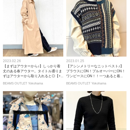
2023.02.26
2023.01.25
【まずはアウターから♪】しっかり着
【アシンメトリーなニットベスト♪】
丈のある春アウター。タイトル通りま
ブラウスにON！プルオーバーにON！
ずはアウターから取り入れると◎【+...
ワンピースにON！！一つあると着...
BEAMS OUTLET Yokohama
BEAMS OUTLET Yokohama