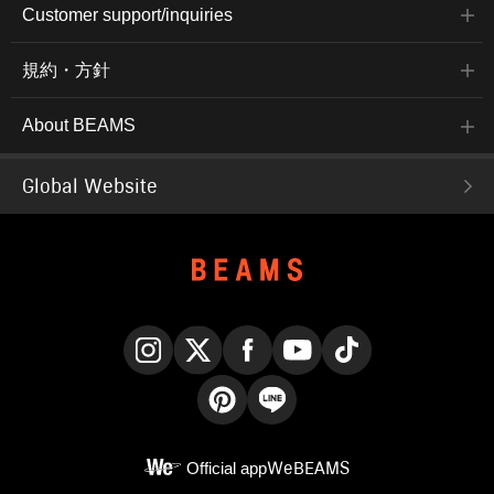
Customer support/inquiries
規約・方針
About BEAMS
Global Website
Instagram
X
Facebook
YouTube
TikTok
Pinterest
LINE
Official app
WeBEAMS