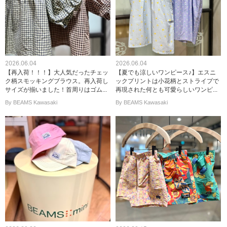
2026.06.04
2026.06.04
【再入荷！！！】大人気だったチェッ
【夏でも涼しいワンピース♪】エスニ
ク柄スモッキングブラウス。再入荷し
ックプリントは小花柄とストライプで
サイズが揃いました！首周りはゴム...
再現された何とも可愛らしいワンピ...
By BEAMS Kawasaki
By BEAMS Kawasaki