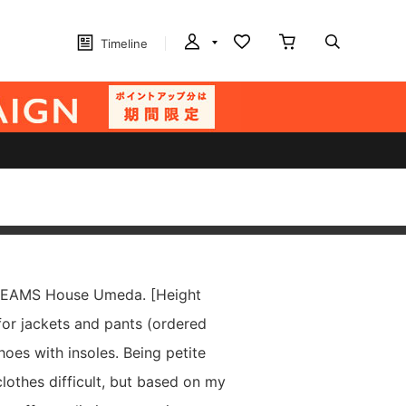
Timeline
BEAMS House Umeda. [Height
for jackets and pants (ordered
hoes with insoles. Being petite
lothes difficult, but based on my