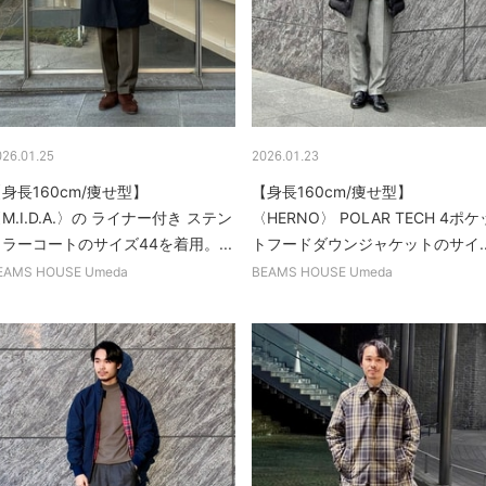
026.01.25
2026.01.23
身長160cm/痩せ型】
【身長160cm/痩せ型】
M.I.D.A.〉の ライナー付き ステン
〈HERNO〉 POLAR TECH 4ポケ
ラーコートのサイズ44を着用。...
トフードダウンジャケットのサイ..
EAMS HOUSE Umeda
BEAMS HOUSE Umeda