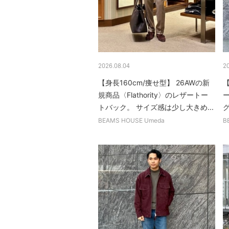
2026.08.04
2
【身長160cm/痩せ型】 26AWの新
【
規商品〈Flathority〉のレザートー
トバック。 サイズ感は少し大きめ...
グ
BEAMS HOUSE Umeda
B