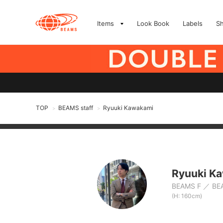
Items
Look Book
Labels
S
TOP
BEAMS staff
Ryuuki Kawakami
>
>
Ryuuki K
BEAMS F
BE
(H: 160cm)