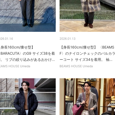
026.01.14
2026.01.13
身長160cm/痩せ型】
【身長160cm/痩せ型】 〈BEAMS
BARACUTA〉のG9 サイズ38を着
F〉のナイロンチェックのバルカ
。 リブの絞り込みがあるおかけ...
ーコート サイズ34を着用。 袖...
EAMS HOUSE Umeda
BEAMS HOUSE Umeda