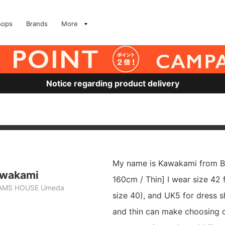
hops
Brands
More
Notice regarding product delivery
My name is Kawakami from 
awakami
160cm / Thin] I wear size 42 
AMS HOUSE Umeda
size 40), and UK5 for dress s
and thin can make choosing c