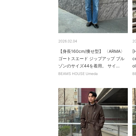
2026.02.04
2
【身長160cm/痩せ型】 〈ARMA〉
[
ゴートスエード ジップアップ ブル
c
ゾンのサイズ44を着用。 サイ...
o
BEAMS HOUSE Umeda
B