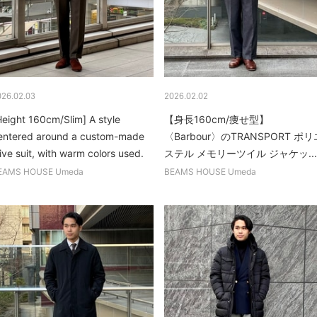
026.02.03
2026.02.02
Height 160cm/Slim] A style
【身長160cm/痩せ型】
entered around a custom-made
〈Barbour〉のTRANSPORT ポリ
live suit, with warm colors used.
ステル メモリーツイル ジャケッ...
EAMS HOUSE Umeda
BEAMS HOUSE Umeda