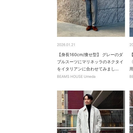
2026.01.21
2
【身長160cm/痩せ型】 グレーのダ
【
ブルスーツにマリネッラのネクタイ
〈
をイタリアンに合わせてみまし...
用
BEAMS HOUSE Umeda
B