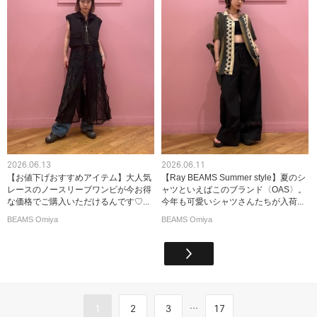
2026.06.13
2026.06.11
【お値下げおすすめアイテム】大人気
【Ray BEAMS Summer style】夏のシ
レースのノースリーブワンピが今お得
ャツといえばこのブランド〈OAS〉。
な価格でご購入いただけるんです♡...
今年も可愛いシャツさんたちが入荷...
BEAMS Omiya
BEAMS Omiya
...
1
2
3
17