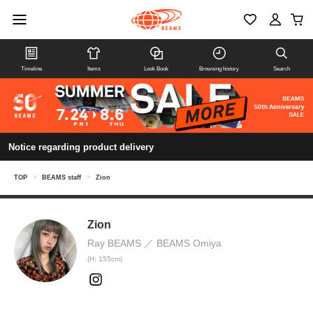
Timeline
Items
Look Book
Browsing history
Search
Notice regarding product delivery
TOP
>
BEAMS staff
>
Zion
Zion
Ray BEAMS
BEAMS Omiya
(H: 155cm)