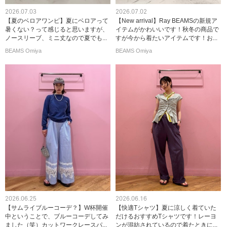
2026.07.03
2026.07.02
【夏のベロアワンピ】夏にベロアって
【New arrival】Ray BEAMSの新規ア
暑くない？って感じると思いますが、
イテムがかわいいです！秋冬の商品で
ノースリーブ、ミニ丈なので夏でも...
すが今から着たいアイテムです！お...
BEAMS Omiya
BEAMS Omiya
2026.06.25
2026.06.16
【サムライブルーコーデ？】W杯開催
【快適Tシャツ】夏に涼しく着ていた
中ということで、ブルーコーデしてみ
だけるおすすめTシャツです！レーヨ
ました（笑）カットワークレースパ...
ンが混紡されているので着たときに...