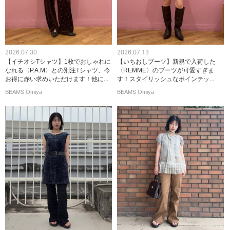
2026.07.30
2026.07.13
【イチオシTシャツ】1枚でおしゃれに
【いちおしブーツ】新規で入荷した
なれる〈P.A.M〉との別注Tシャツ、今
〈REMME〉のブーツが可愛すぎま
お得に赤い求めいただけます！他に...
す！スタイリッシュなポインテッ...
BEAMS Omiya
BEAMS Omiya