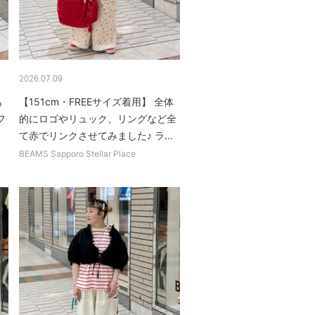
2026.07.09
も
【151cm・FREEサイズ着用】 全体
フ
的にロゴやリュック、リングなど全
て赤でリンクさせてみました♪ ラ...
BEAMS Sapporo Stellar Place