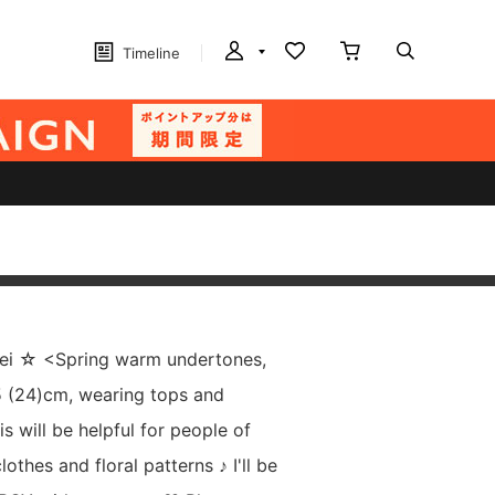
Timeline
i ☆ <Spring warm undertones,
5 (24)cm, wearing tops and
s will be helpful for people of
lothes and floral patterns ♪ I'll be