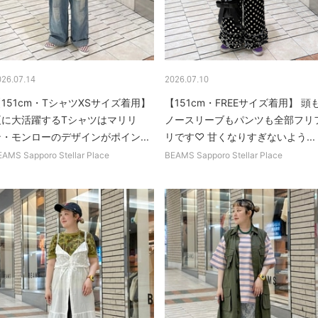
026.07.14
2026.07.10
151cm・TシャツXSサイズ着用】
【151cm・FREEサイズ着用】 頭
夏に大活躍するTシャツはマリリ
ノースリーブもパンツも全部フリ
ン・モンローのデザインがポイン...
リです♡ 甘くなりすぎないよう...
EAMS Sapporo Stellar Place
BEAMS Sapporo Stellar Place