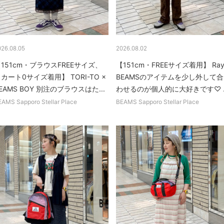
026.08.05
2026.08.02
151cm・ブラウスFREEサイズ、
【151cm・FREEサイズ着用】 Ra
カート0サイズ着用】 TORI-TO ×
BEAMSのアイテムを少し外して合
EAMS BOY 別注のブラウスはた...
わせるのが個人的に大好きです♡ ..
EAMS Sapporo Stellar Place
BEAMS Sapporo Stellar Place