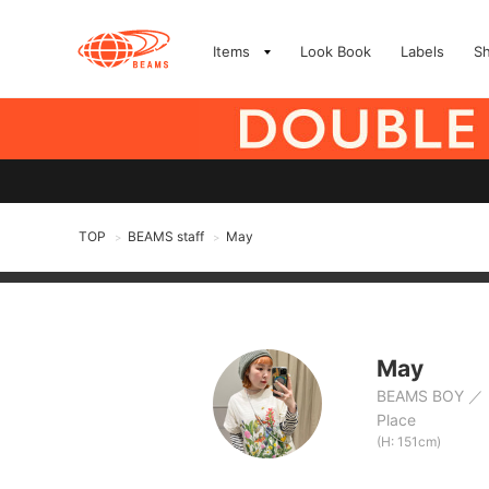
Items
Look Book
Labels
S
TOP
BEAMS staff
May
>
>
May
BEAMS BOY
Place
(H: 151cm)