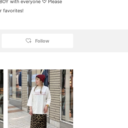
 BOY with everyone ♡ Please
 favorites!
Follow