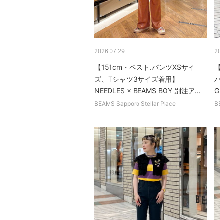
2026.07.29
2
【151cm・ベスト.パンツXSサイ
【
ズ、Tシャツ3サイズ着用】
NEEDLES × BEAMS BOY 別注ア...
G
BEAMS Sapporo Stellar Place
B