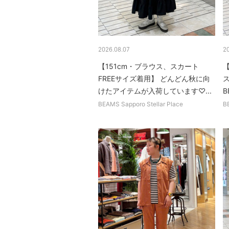
2026.08.07
2
【151cm・ブラウス、スカート
【
FREEサイズ着用】 どんどん秋に向
ス
けたアイテムが入荷しています♡...
B
BEAMS Sapporo Stellar Place
B