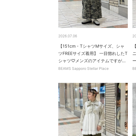
2026.07.06
2
【151cm・TシャツMサイズ、シャ
【
ツFREEサイズ着用】 一目惚れしたT
シャツ♡メンズのアイテムですが...
BEAMS Sapporo Stellar Place
B