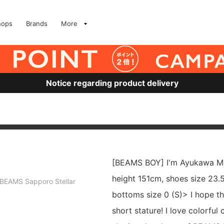
hops
Brands
More
Notice regarding product delivery
[BEAMS BOY] I'm Ayukawa Me
height 151cm, shoes size 23.
BEAMS Sapporo Stellar
bottoms size 0 (S)> I hope thi
short stature! I love colorful c