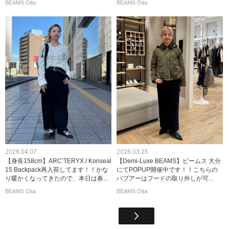
BEAMS Oita
BEAMS Oita
2026.04.07
2026.03.25
【身長158cm】ARC’TERYX / Konseal
【Demi-Luxe BEAMS】ビームス 大分
15 Backpack再入荷してます！！かな
にてPOPUP開催中です！！こちらの
り暖かくなってきたので、本日は春...
バブアーはフードの取り外しが可...
BEAMS Oita
BEAMS Oita