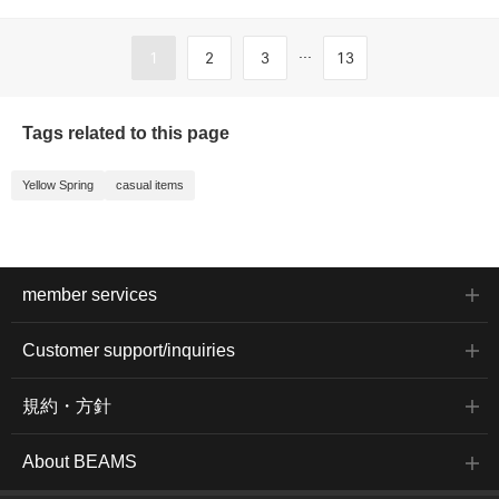
...
1
2
3
13
Tags related to this page
Yellow Spring
casual items
member services
Customer support/inquiries
規約・方針
About BEAMS