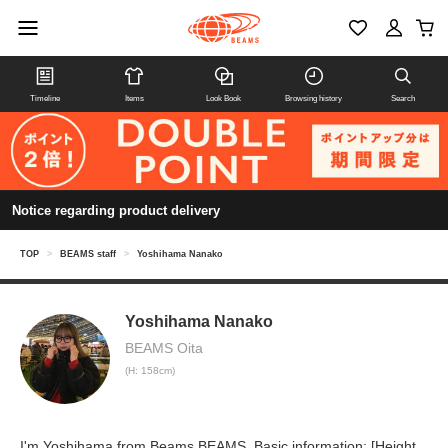
Timeline
Items
Look Book
Browsing history
Search
Notice regarding product delivery
TOP
>
BEAMS staff
>
Yoshihama Nanako
Yoshihama Nanako
BEAMS Oita
(H: 158cm)
I'm Yoshihama from Beams BEAMS. Basic information: [Height