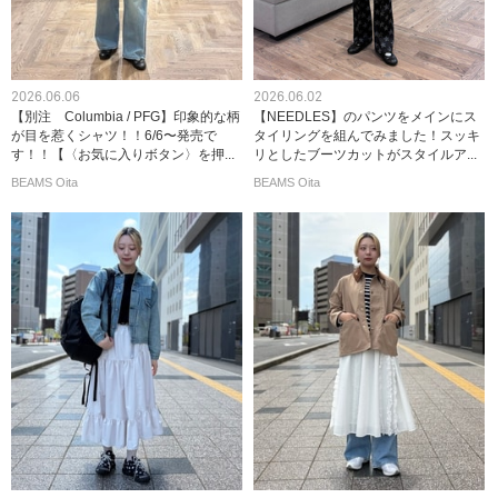
2026.06.06
2026.06.02
【別注 Columbia / PFG】印象的な柄
【NEEDLES】のパンツをメインにス
が目を惹くシャツ！！6/6〜発売で
タイリングを組んでみました！スッキ
す！！【〈お気に入りボタン〉を押...
リとしたブーツカットがスタイルア...
BEAMS Oita
BEAMS Oita