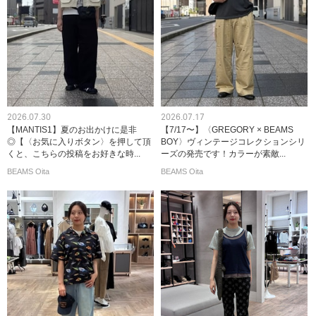
2026.07.30
2026.07.17
【MANTIS1】夏のお出かけに是非
【7/17〜】〈GREGORY × BEAMS
◎【〈お気に入りボタン〉を押して頂
BOY〉ヴィンテージコレクションシリ
くと、こちらの投稿をお好きな時...
ーズの発売です！カラーが素敵...
BEAMS Oita
BEAMS Oita