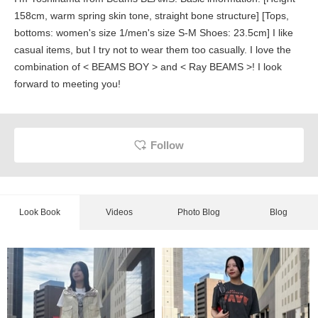
158cm, warm spring skin tone, straight bone structure] [Tops,
bottoms: women's size 1/men's size S-M Shoes: 23.5cm] I like
casual items, but I try not to wear them too casually. I love the
combination of < BEAMS BOY > and < Ray BEAMS >! I look
forward to meeting you!
Follow
Look Book
Videos
Photo Blog
Blog