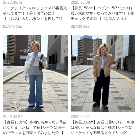
2026.05.12
2026.05.08
アークテリクスのマンティス26再度入
【身長158cm】バブアー5/7〜よりお
荷してます！！是非お早めに！！
買い求めやすくなっております！！要
【〈お気に入りボタン〉を押して頂...
チェックです◎ 【〈お気に入りボ...
BEAMS Oita
BEAMS Oita
2026.04.27
2026.04.21
【身長158cm】半袖でも寒くない季節
【身長158cm】お昼は暑いけど、朝晩
になりましたね！半袖Tシャツに薄手
は寒い、そんな日は半袖のTシャツに
のブラウスを羽織ってみました♡ 【...
ジャケットを羽織るスタイリング...