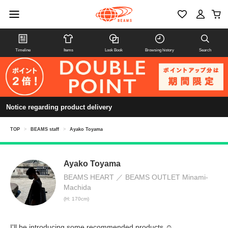
Timeline
Items
Look Book
Browsing history
Search
Notice regarding product delivery
TOP
>
BEAMS staff
>
Ayako Toyama
Ayako Toyama
BEAMS HEART
BEAMS OUTLET Minami-
Machida
(H: 170cm)
I'll be introducing some recommended products ☺︎