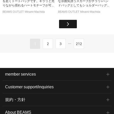
を惹くトートバッグです。キラリと光
な雰囲気漂うスカーフがチラリ♪ハン
りながら揺れるハートモチーフが可...
ドバッグとしてもショルダーバッグ...
BEAMS OUTLET Minami-Machida
BEAMS OUTLET Minami-Machida
...
1
2
3
212
member services
Customer support/inquiries
規約・方針
About BEAMS