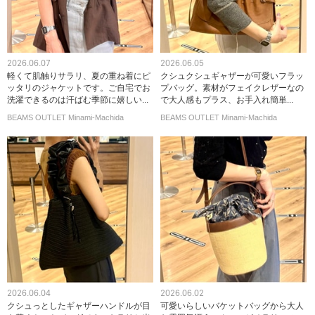
2026.06.07
2026.06.05
軽くて肌触りサラリ、夏の重ね着にピ
クシュクシュギャザーが可愛いフラッ
ッタリのジャケットです。ご自宅でお
プバッグ。素材がフェイクレザーなの
洗濯できるのは汗ばむ季節に嬉しい...
で大人感もプラス、お手入れ簡単...
BEAMS OUTLET Minami-Machida
BEAMS OUTLET Minami-Machida
2026.06.04
2026.06.02
クシュっとしたギャザーハンドルが目
可愛いらしいバケットバッグから大人