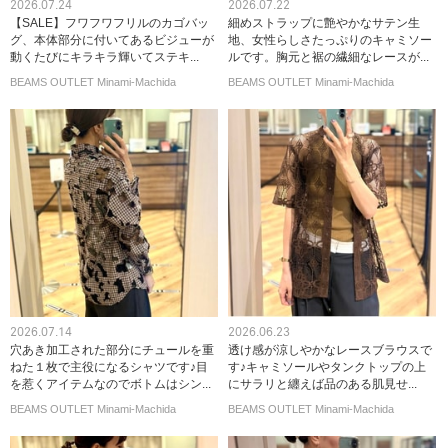
2026.07.24
2026.07.22
【SALE】フワフワフリルのカゴバッ
細めストラップに艶やかなサテン生
グ、本体部分に付いてあるビジューが
地、女性らしさたっぷりのキャミソー
動くたびにキラキラ輝いてステキ...
ルです。胸元と裾の繊細なレースが...
BEAMS OUTLET Minami-Machida
BEAMS OUTLET Minami-Machida
2026.07.14
2026.06.23
穴あき加工された部分にチュールを重
透け感が涼しやかなレースブラウスで
ねた１枚で主役になるシャツです♪目
す♪キャミソールやタンクトップの上
を惹くアイテムなのでボトムはシン...
にサラリと纏えば品のある肌見せ...
BEAMS OUTLET Minami-Machida
BEAMS OUTLET Minami-Machida