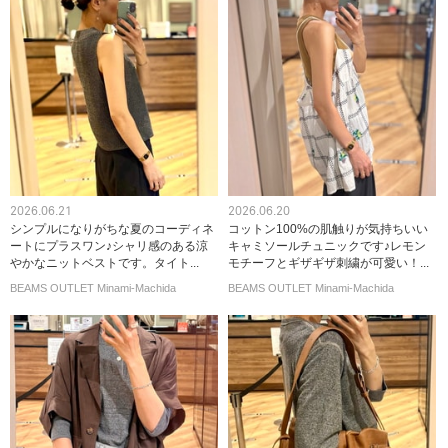
2026.06.21
2026.06.20
シンプルになりがちな夏のコーディネ
コットン100%の肌触りが気持ちいい
ートにプラスワン♪シャリ感のある涼
キャミソールチュニックです♪レモン
やかなニットベストです。タイト...
モチーフとギザギザ刺繍が可愛い！...
BEAMS OUTLET Minami-Machida
BEAMS OUTLET Minami-Machida