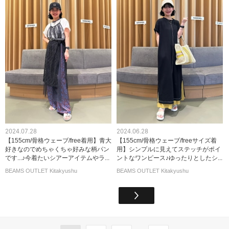
2024.07.28
2024.06.28
【155cm/骨格ウェーブ/free着用】青大
【155cm/骨格ウェーブ/freeサイズ着
好きなのでめちゃくちゃ好みな柄パン
用】シンプルに見えてステッチがポイ
です...♪今着たいシアーアイテムやラ...
ントなワンピース♪ゆったりとしたシ...
BEAMS OUTLET Kitakyushu
BEAMS OUTLET Kitakyushu