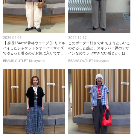
2026.02.07
2025.12.17
【 身長154cm/ 骨格ウェーブ 】 リアル
このボーダー好きです ちょうどいいこ
バイしたジャケットをオーバーサイズ
のゆるっと感と、スキッパー襟のデザ
でゆるっと着るのがお気に入りです...
インなのでラフすぎない感じが、ほ...
BEAMS OUTLET Kitakyushu
BEAMS OUTLET Kitakyushu