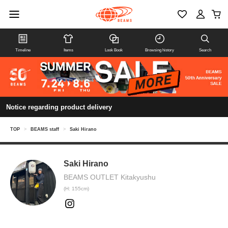
Timeline
Items
Look Book
Browsing history
Search
Notice regarding product delivery
TOP
>
BEAMS staff
>
Saki Hirano
Saki Hirano
BEAMS OUTLET Kitakyushu
(H: 155cm)