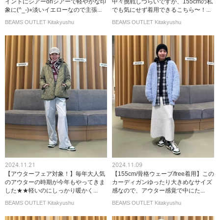
イントにシアーonシアーで軽やかな印
中々挑戦しづらいですが、155cmの私
象に(^_-)⭐︎淡いイエローなので主張...
でも気にせず着用できるこちら〜！...
BEAMS OUTLET Kitakyushu
BEAMS OUTLET Kitakyushu
2024.11.21
2024.11.09
【アウターフェア対象！】毎年大人気
【155cm/骨格ウェーブ/free着用】この
のアウターの時期が今年もやってきま
カーディガンゆったり大きめなサイズ
した★★軽いのにしっかり暖かく...
感なので、アウター感覚で中にた...
BEAMS OUTLET Kitakyushu
BEAMS OUTLET Kitakyushu