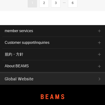
...
1
2
3
6
member services
Customer support/inquiries
規約・方針
About BEAMS
Global Website