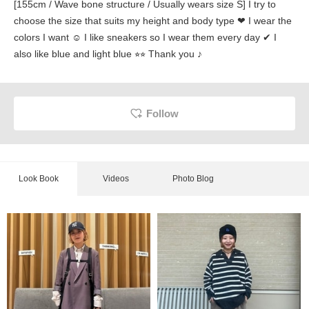
[155cm / Wave bone structure / Usually wears size S] I try to
choose the size that suits my height and body type ❤︎ I wear the
colors I want ☺︎ I like sneakers so I wear them every day ✔︎ I
also like blue and light blue ⭐︎⭐︎ Thank you ♪
Follow
Look Book
Videos
Photo Blog