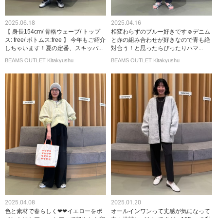
2025.06.18
2025.04.16
【 身長154cm/ 骨格ウェーブ/ トップ
相変わらずのブルー好きです☺︎デニム
ス: free/ ボトムス:free 】 今年もご紹介
と赤の組み合わせが好きなので青も絶
しちゃいます！夏の定番、スキッパ...
対合う！と思ったらびったりハマ...
BEAMS OUTLET Kitakyushu
BEAMS OUTLET Kitakyushu
2025.04.08
2025.01.20
色と素材で春らしく❤︎❤︎イエローをポ
オールインワンって丈感が気になって