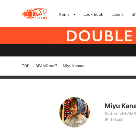
Items
Look Book
Labels
S
TOP
BEAMS staff
Miyu Kanata
>
>
Miyu Kan
Kodomo BEAM
(H: 163cm)