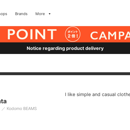
hops
Brands
More
Notice regarding product delivery
I like simple and casual cloth
ata
S
Kodomo BEAMS