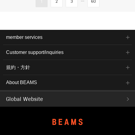
1
2
3
60
member services
Customer support/inquiries
規約・方針
About BEAMS
Global Website