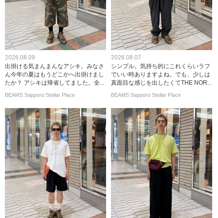
2026.08.09
2026.08.07
出掛ける気まんまんなアシキ。みなさ
シンプル。気持ち的にこれくらいラフ
ん今年の夏はもうどこかへ出掛けまし
でいい時ありますよね。でも、少しは
たか？ アシキは帰省してました。全...
真面目な感じを出したくてTHE NOR...
BEAMS Sapporo Stellar Place
BEAMS Sapporo Stellar Place