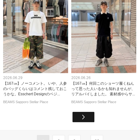
2026.06.29
2026.06.26
【167㎝】ノーコメント。 いや、人参
【167㎝】何回このショーツ履くねん
のバッグくらいはコメント残しておこ
って思った人いるかも知れませんが、
うかな。Esschert Designのベジ...
リアルバイしました。 素材感やらサ...
BEAMS Sapporo Stellar Place
BEAMS Sapporo Stellar Place
...