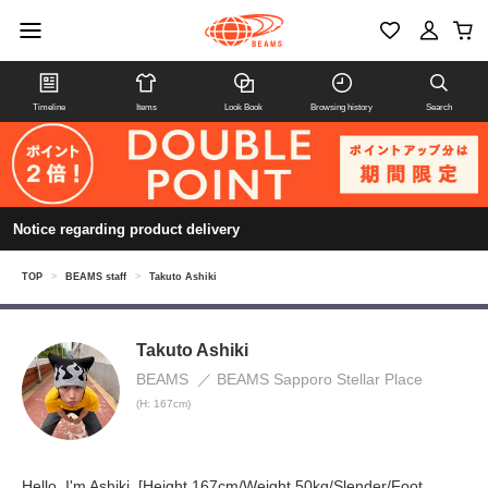
Timeline
Items
Look Book
Browsing history
Search
Notice regarding product delivery
TOP
>
BEAMS staff
>
Takuto Ashiki
Takuto Ashiki
BEAMS
BEAMS Sapporo Stellar Place
(H: 167cm)
Hello, I'm Ashiki. [Height 167cm/Weight 50kg/Slender/Foot