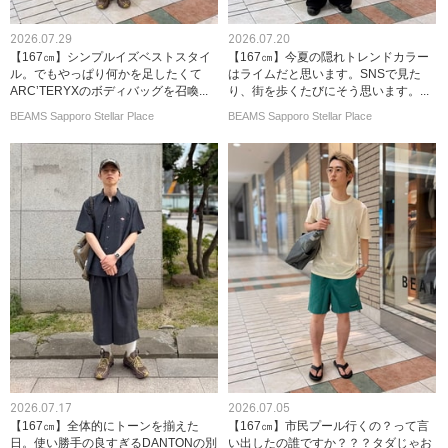
2026.07.29
2026.07.20
【167㎝】シンプルイズベストスタイ
【167㎝】今夏の隠れトレンドカラー
ル。でもやっぱり何かを足したくて
はライムだと思います。SNSで見た
ARC’TERYXのボディバッグを召喚...
り、街を歩くたびにそう思います。...
BEAMS Sapporo Stellar Place
BEAMS Sapporo Stellar Place
2026.07.17
2026.07.05
【167㎝】全体的にトーンを揃えた
【167㎝】市民プール行くの？って言
日。使い勝手の良すぎるDANTONの別
い出したの誰ですか？？？タダじゃお