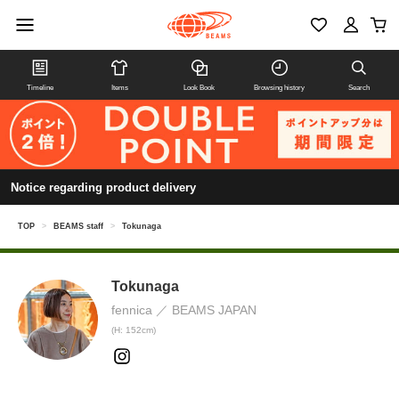
Timeline
Items
Look Book
Browsing history
Search
Notice regarding product delivery
TOP
>
BEAMS staff
>
Tokunaga
Tokunaga
fennica
BEAMS JAPAN
(H: 152cm)