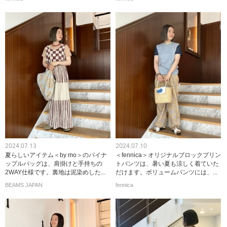
2024.07.13
2024.07.10
夏らしいアイテム＜by mo＞のパイナ
＜fennica＞オリジナルブロックプリン
ップルバッグは、肩掛けと手持ちの
トパンツは、暑い夏も涼しく着ていた
2WAY仕様です。裏地は泥染めした...
だけます。ボリュームパンツには、...
BEAMS JAPAN
fennica