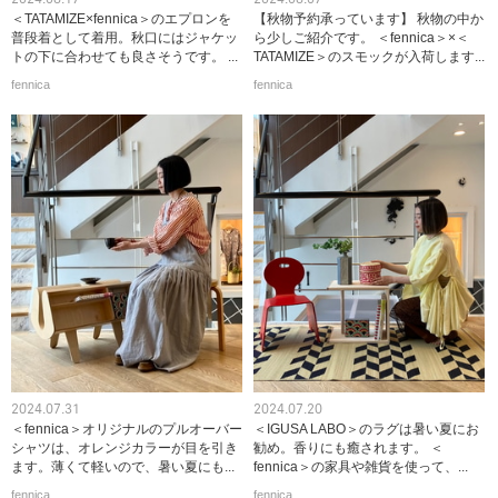
＜TATAMIZE×fennica＞のエプロンを
【秋物予約承っています】 秋物の中か
普段着として着用。秋口にはジャケッ
ら少しご紹介です。 ＜fennica＞×＜
トの下に合わせても良さそうです。 ...
TATAMIZE＞のスモックが入荷します...
fennica
fennica
2024.07.31
2024.07.20
＜fennica＞オリジナルのプルオーバー
＜IGUSA LABO＞のラグは暑い夏にお
シャツは、オレンジカラーが目を引き
勧め。香りにも癒されます。 ＜
ます。薄くて軽いので、暑い夏にも...
fennica＞の家具や雑貨を使って、...
fennica
fennica