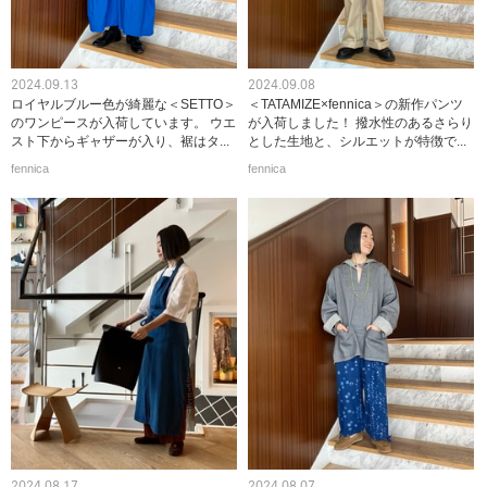
2024.09.13
2024.09.08
ロイヤルブルー色が綺麗な＜SETTO＞
＜TATAMIZE×fennica＞の新作パンツ
のワンピースが入荷しています。 ウエ
が入荷しました！ 撥水性のあるさらり
スト下からギャザーが入り、裾はタ...
とした生地と、シルエットが特徴で...
fennica
fennica
2024.08.17
2024.08.07