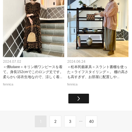
2024.07.02
2024.06.24
＜傳tutaee＞キリン柄ワンピースを着
＜松本民藝家具＞スラント書棚を使っ
て。身長152cmでこのロング丈です。
た＜ライフスタイリング＞。 棚の高さ
柔らかい浴衣生地なので、涼しく着...
も高すぎず、お部屋に配置しや...
fennica
fennica
...
1
2
3
40