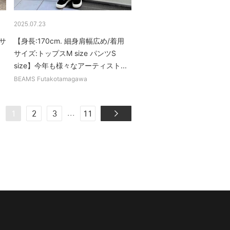
2025.07.23
用サ
【身長:170cm. 細身肩幅広め/着用
サイズ:トップスM size パンツS
size】今年も様々なアーティスト...
BEAMS Futakotamagawa
...
1
2
3
11