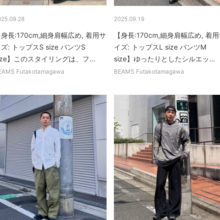
025.09.28
2025.09.19
身長:170cm,細身肩幅広め, 着用サ
【身長:170cm,細身肩幅広め, 着
ズ: トップスS size パンツS
イズ: トップスL size パンツM
ize】このスタイリングは、フ...
size】ゆったりとしたシルエッ...
EAMS Futakotamagawa
BEAMS Futakotamagawa