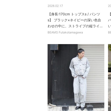
2026.02.17
2
【身長:170cm トップスs / パンツ
【
s】 ブラック×ネイビーの深い色合
わせの中に、ストライプの縦ライ...
BEAMS Futakotamagawa
B