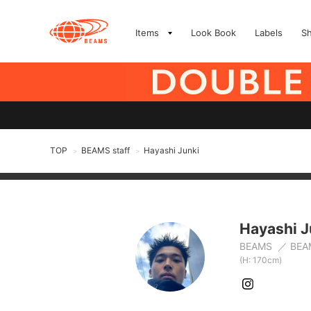
Items
Look Book
Labels
S
TOP
BEAMS staff
Hayashi Junki
>
>
Hayashi J
BEAMS
BEA
(H: 170cm)