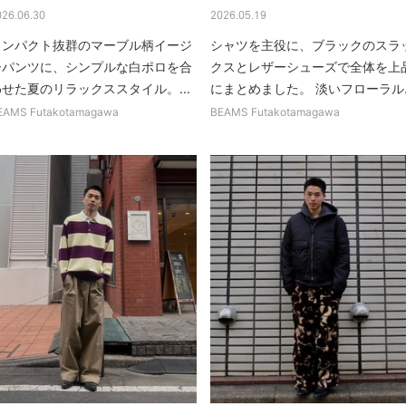
026.06.30
2026.05.19
インパクト抜群のマーブル柄イージ
シャツを主役に、ブラックのスラ
ーパンツに、シンプルな白ポロを合
クスとレザーシューズで全体を上
わせた夏のリラックススタイル。...
にまとめました。 淡いフローラル..
EAMS Futakotamagawa
BEAMS Futakotamagawa