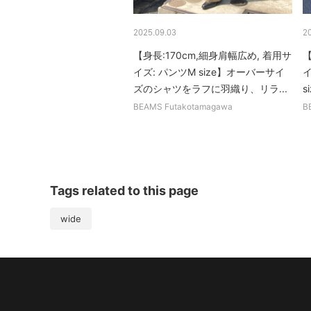
2025.09.03
2
【身長:170cm,細身肩幅広め, 着用サ
【
イズ: パンツM size】オーバーサイ
イ
ズのシャツをラフに羽織り、リラ...
s
BEAMS Futakotamagawa
B
Tags related to this page
wide