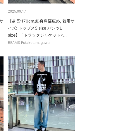
2025.09.17
用サ
【身長:170cm,細身肩幅広め, 着用サ
イズ: トップスS size パンツL
size】「トラックジャケット×...
BEAMS Futakotamagawa