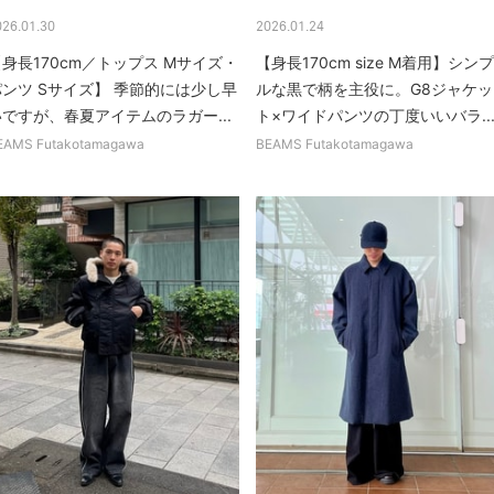
026.01.30
2026.01.24
身長170cm／トップス Mサイズ・
【身長170cm size M着用】シンプ
パンツ Sサイズ】 季節的には少し早
ルな黒で柄を主役に。G8ジャケッ
いですが、春夏アイテムのラガー...
ト×ワイドパンツの丁度いいバラ..
EAMS Futakotamagawa
BEAMS Futakotamagawa