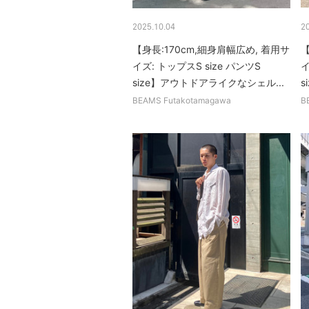
2025.10.04
2
【身長:170cm,細身肩幅広め, 着用サ
【
イズ: トップスS size パンツS
イ
size】アウトドアライクなシェル...
s
BEAMS Futakotamagawa
B