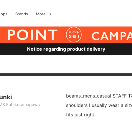
hops
Brands
More
Notice regarding product delivery
beams_mens_casual STAFF 1
unki
MS Futakotamagawa
shoulders I usually wear a siz
fits just right.