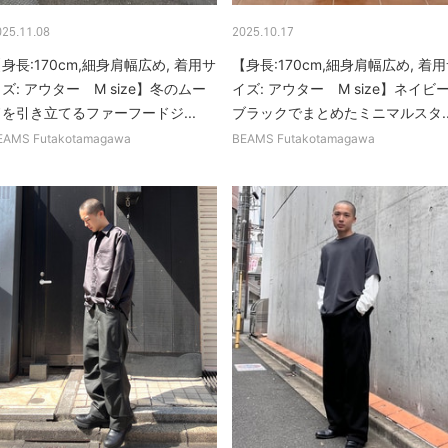
025.11.08
2025.10.17
身長:170cm,細身肩幅広め, 着用サ
【身長:170cm,細身肩幅広め, 着
ズ: アウター M size】冬のムー
イズ: アウター M size】ネイビー
を引き立てるファーフードジ...
ブラックでまとめたミニマルスタ..
EAMS Futakotamagawa
BEAMS Futakotamagawa