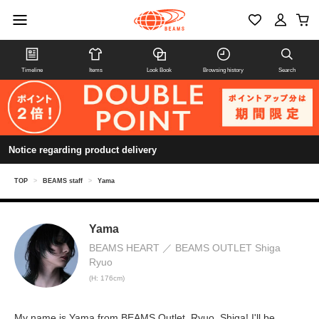
Timeline
Items
Look Book
Browsing history
Search
Notice regarding product delivery
TOP
>
BEAMS staff
>
Yama
Yama
BEAMS HEART
BEAMS OUTLET Shiga
Ryuo
(H: 176cm)
My name is Yama from BEAMS Outlet, Ryuo, Shiga! I'll be