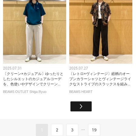
2025.07.31
2025.07.27
〔クリーン×カジュアル〕ゆったりと
〔レトロ×ヴィンテージ〕総柄のオー
したシルエットのカジュアルコーデ
プンカラーシャツとヴィンテージライ
を、色使いやデザインでクリーン...
クなストライプのスラックスを組み...
BEAMS OUTLET Shiga Ryuo
BEAMS HEART
...
1
2
3
19