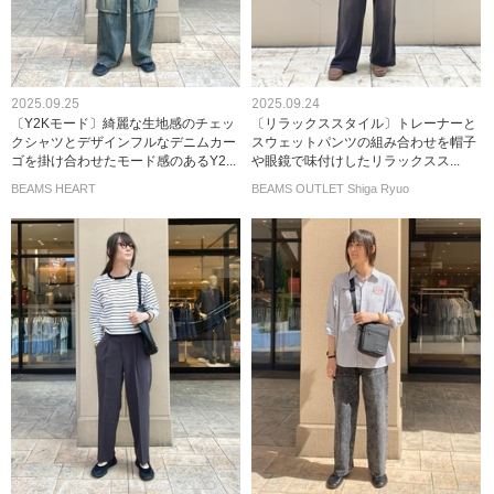
2025.09.25
2025.09.24
〔Y2Kモード〕綺麗な生地感のチェッ
〔リラックススタイル〕トレーナーと
クシャツとデザインフルなデニムカー
スウェットパンツの組み合わせを帽子
ゴを掛け合わせたモード感のあるY2...
や眼鏡で味付けしたリラックスス...
BEAMS HEART
BEAMS OUTLET Shiga Ryuo