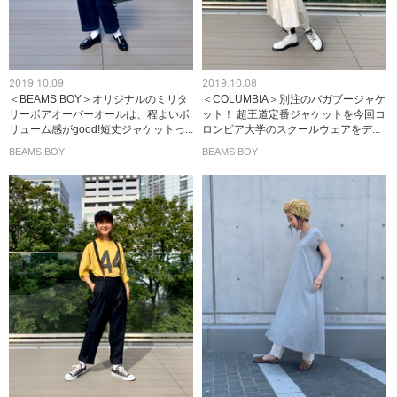
2019.10.09
2019.10.08
＜BEAMS BOY＞オリジナルのミリタ
＜COLUMBIA＞別注のバガブージャケ
リーボアオーバーオールは、程よいボ
ット！ 超王道定番ジャケットを今回コ
リューム感がgood!短丈ジャケットっ...
ロンビア大学のスクールウェアをデ...
BEAMS BOY
BEAMS BOY