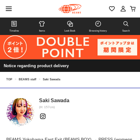
Timeline
Items
Look Book
Browsing history
Search
Notice regarding product delivery
TOP
>
BEAMS staff
>
Saki Sawada
Saki Sawada
(H: 157cm)
BEAMS Yokohama East Exit (BEAMS BOY) → PRESS (womens