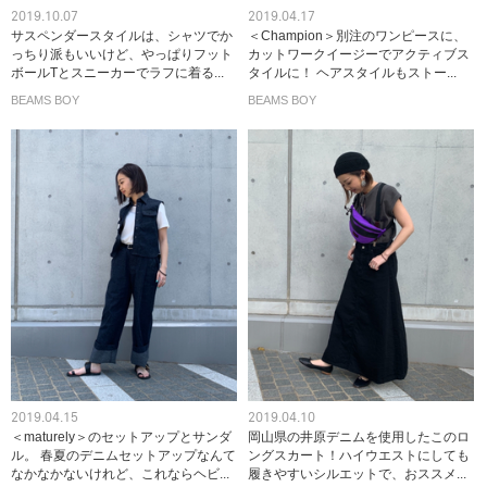
2019.10.07
2019.04.17
サスペンダースタイルは、シャツでか
＜Champion＞別注のワンピースに、
っちり派もいいけど、やっぱりフット
カットワークイージーでアクティブス
ボールTとスニーカーでラフに着る...
タイルに！ ヘアスタイルもストー...
BEAMS BOY
BEAMS BOY
2019.04.15
2019.04.10
＜maturely＞のセットアップとサンダ
岡山県の井原デニムを使用したこのロ
ル。 春夏のデニムセットアップなんて
ングスカート！ハイウエストにしても
なかなかないけれど、これならヘビ...
履きやすいシルエットで、おススメ...