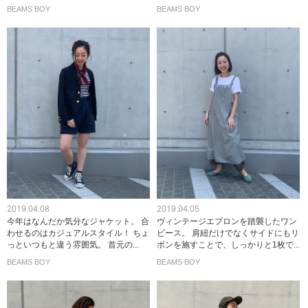
BEAMS BOY
BEAMS BOY
2019.04.08
2019.04.05
今年はなんだか気分なジャケット。 合
ヴィンテージエプロンを踏襲したワン
わせるのはカジュアルスタイル！ ちょ
ピース。 肩紐だけでなくサイドにもリ
っといつもと違う雰囲気。 首元の...
ボンを施すことで、しっかりと1枚で...
BEAMS BOY
BEAMS BOY