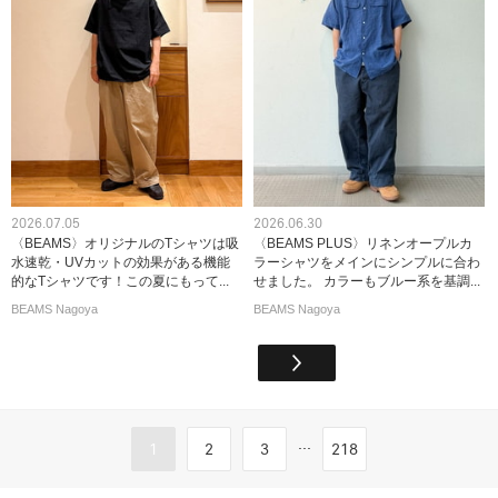
2026.07.05
2026.06.30
〈BEAMS〉オリジナルのTシャツは吸
〈BEAMS PLUS〉リネンオープルカ
水速乾・UVカットの効果がある機能
ラーシャツをメインにシンプルに合わ
的なTシャツです！この夏にもって...
せました。 カラーもブルー系を基調...
BEAMS Nagoya
BEAMS Nagoya
...
1
2
3
218