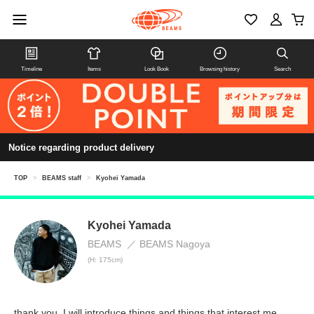
Timeline
Items
Look Book
Browsing history
Search
Notice regarding product delivery
TOP
>
BEAMS staff
>
Kyohei Yamada
Kyohei Yamada
BEAMS
BEAMS Nagoya
(H: 175cm)
thank you. I will introduce things and things that interest me