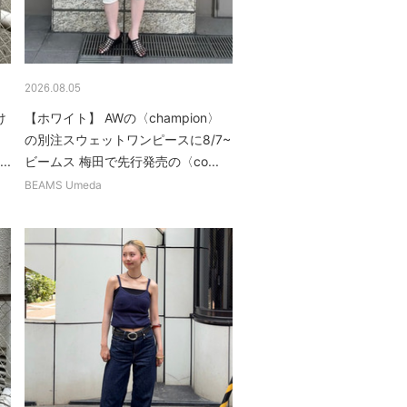
2026.08.05
け
【ホワイト】 AWの〈champion〉
の別注スウェットワンピースに8/7~
..
ビームス 梅田で先行発売の〈co...
BEAMS Umeda