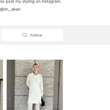
lso post my styling on Instagram,
⇒@im__akari
Follow