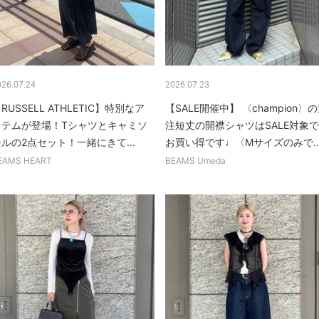
026.07.24
2026.07.23
RUSSELL ATHLETIC】特別なア
【SALE開催中】 〈champion〉
イテムが登場！Tシャツとキャミソ
注短丈の開襟シャツはSALE対象で
ルの2点セット！一緒にきて...
お買い得です♩〈Mサイズのみで..
EAMS HEART
BEAMS Umeda