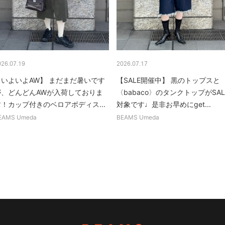
026.07.19
2026.07.17
【いよいよAW】 まだまだ暑いです
【SALE開催中】 黒のトップスと
が、どんどんAWが入荷しておりま
〈babaco〉のタンクトップがSAL
す！カップ付きのベロアボディス...
対象です♩是非お早めにget...
EAMS Umeda
BEAMS Umeda