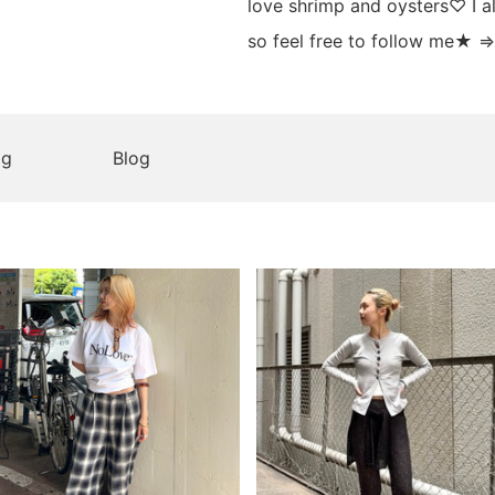
love shrimp and oysters♡ I a
so feel free to follow me★ 
og
Blog