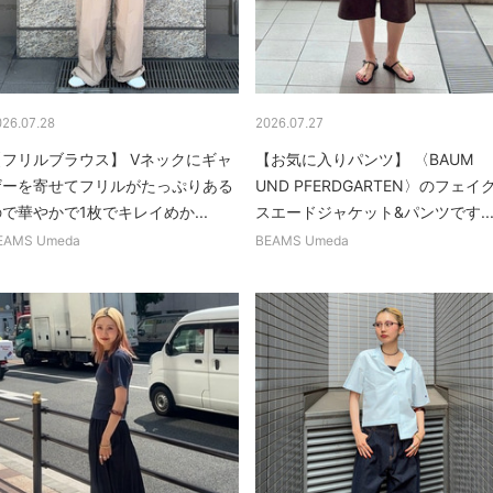
026.07.28
2026.07.27
【フリルブラウス】 Vネックにギャ
【お気に入りパンツ】 〈BAUM
ザーを寄せてフリルがたっぷりある
UND PFERDGARTEN〉のフェイ
で華やかで1枚でキレイめか...
スエードジャケット&パンツです..
EAMS Umeda
BEAMS Umeda