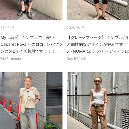
026.08.07
2026.08.06
My Love】 シンプルで可愛い
【グレー×ブラック】 シンプルだ
Cabaret Poval〉のロゴTシャツ♡
ど個性的なデザインが好みです
ンズのLサイズ着用です！！！...
♪〈NOMA t.d.〉のカーディガンは.
EAMS Umeda
Ray BEAMS