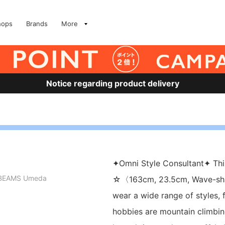
hops
Brands
More
Notice regarding product delivery
︎✦︎Omni Style Consultant︎✦︎ 
BEAMS Umeda
☆〈163cm, 23.5cm, Wave-sha
wear a wide range of styles,
hobbies are mountain climbin