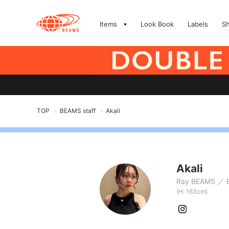
Items
Look Book
Labels
S
TOP
BEAMS staff
Akali
>
>
Akali
Ray BEAMS
(H: 163cm)