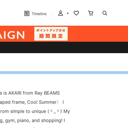
Timeline
This is AKARI from Ray BEAMS
ped frame, Cool Summer〉 I
 from simple to unique (＾_＾) My
g, gym, piano, and shopping! I