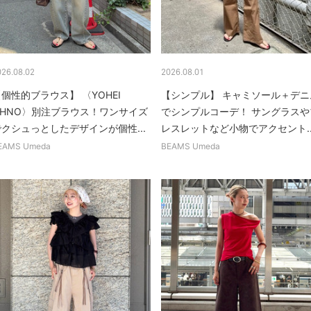
026.08.02
2026.08.01
個性的ブラウス】 〈YOHEI
【シンプル】 キャミソール＋デニ
OHNO〉別注ブラウス！ワンサイズ
でシンプルコーデ！ サングラスや
でクシュっとしたデザインが個性...
レスレットなど小物でアクセント..
EAMS Umeda
BEAMS Umeda