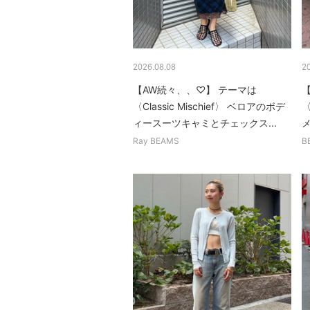
2026.08.08
2
【AW続々、、♡】 テーマは
【
〈Classic Mischief〉 ベロアのボデ
〈
ィースーツキャミとチェックス...
メ
Ray BEAMS
B