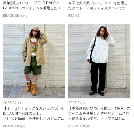
周年別注の１つ！〈POLO RALPH
今回は大人気〈patagonia〉を使用し
LAUREN〉のアイテムを着用したス...
たアウトドア兼シティスタイルです...
BEAMS Shinjuku
BEAMS
2026.04.11
2026.04.11
【オーセンティックなカジュアル】今
【本格派良いやつ】今回は〈the A〉の
回は50周年別注の目玉。
アイテムを使用した本格的ビームス的
〈Timberland〉を使用したカジュア...
王道スタイルです。トップスはシ...
BEAMS Shinjuku
BEAMS Shinjuku