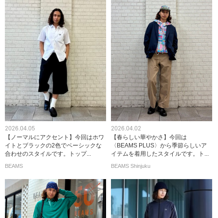
2026.04.05
2026.04.02
【ノーマルにアクセント】今回はホワ
【春らしい華やかさ】今回は
イトとブラックの2色でベーシックな
〈BEAMS PLUS〉から季節らしいア
合わせのスタイルです。トップ...
イテムを着用したスタイルです。ト...
BEAMS
BEAMS Shinjuku