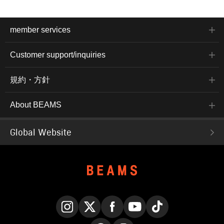
member services
Customer support/inquiries
規約・方針
About BEAMS
Global Website
Instagram
X
Facebook
YouTube
TikTok