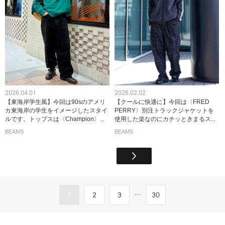
2026.04.01
2026.02.02
【東海岸学生風】今回は90sのアメリ
【クールに快適に】今回は〈FRED
カ東海岸の学生をイメージしたスタイ
PERRY〉別注トラックジャケットを
ルです。トップスは〈Champion〉...
使用した楽なのにカチッときまるス...
BEAMS
BEAMS
...
1
2
3
30