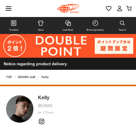
Timeline
Items
Look Book
Browsing history
Search
Notice regarding product delivery
TOP
>
BEAMS staff
>
Kelly
Kelly
BEAMS
(H: 175cm)