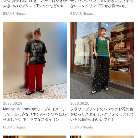
ス☆ 前後で着用でき、バックは空きが
チノパン♡ワンちゃん好きにはたまら
大きいのでプリントTシャツなどのレ...
ないスタイリング♡ ぜひ愛犬のお...
BEAMS Niigata
BEAMS Niigata
2026.06.24
2026.06.20
Marilyn Monroeの赤リップをイメージ
フラワープリントのパンツのお花の色
して、真っ赤なリネンのパンツを合わ
を拾ったスタイリング♡ ぷくっとして
せました♡ 少しラフなスタイリン...
いるお花がかわいいです！
BEAMS Niigata
BEAMS Niigata