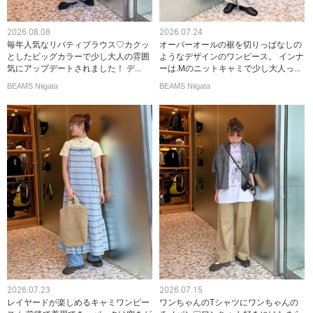
2026.08.08
2026.07.24
毎年人気なリバティブラウス♡カクッ
オーバーオールの裾を切りっぱなしの
としたビッグカラーで少し大人の雰囲
ようなデザインのワンピース。 インナ
気にアップデートされました！ デ...
ーは.Mのニットキャミで少し大人っ...
BEAMS Niigata
BEAMS Niigata
2026.07.23
2026.07.15
レイヤードが楽しめるキャミワンピー
ワンちゃんのTシャツにワンちゃんの