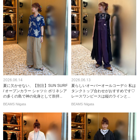
2026.06.14
2026.06.13
夏に欠かせない、【別注】SUN SURF
夏らしいオーバーオールコーデ☆ 私は
/ オープンカラー シャツ☆ ポリネシア
タンクトップ合わせがおすすめです♡
の多くの島で神の化身として崇拝...
レースワンピースは縦のラインと...
BEAMS Niigata
BEAMS Niigata