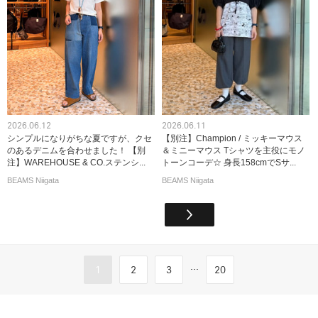
2026.06.12
2026.06.11
シンプルになりがちな夏ですが、クセ
【別注】Champion / ミッキーマウス
のあるデニムを合わせました！ 【別
＆ミニーマウス Tシャツを主役にモノ
注】WAREHOUSE & CO.ステンシ...
トーンコーデ☆ 身長158cmでSサ...
BEAMS Niigata
BEAMS Niigata
...
1
2
3
20