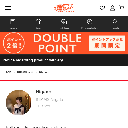
Timeline
Items
Look Book
Browsing history
Search
Notice regarding product delivery
TOP
>
BEAMS staff
>
Higano
Higano
BEAMS Niigata
(H: 158cm)
Hello ☻ I do a variety of styling ☆