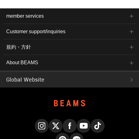
member services
Customer support/inquiries
規約・方針
About BEAMS
Global Website
Instagram
X
Facebook
YouTube
TikTok