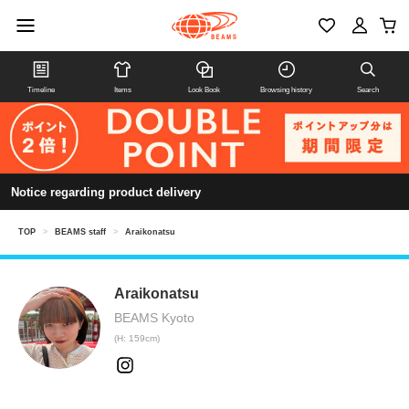
Timeline
Items
Look Book
Browsing history
Search
Notice regarding product delivery
TOP
>
BEAMS staff
>
Araikonatsu
Araikonatsu
BEAMS Kyoto
(H: 159cm)