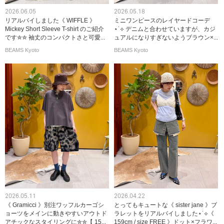
2026.06.05
2026.05.18
リアルバイしました《 WIFFLE 》
ミニワンピースのレイヤードコーデ
Mickey Short Sleeve T-shirt のご紹介
⋆˙⟡ デニムと合わせていますが、カジ
です✮✮ 袖丈のコンパクトさと可愛...
ュアルになりすぎないようブラウン×...
BEAMS Kyoto
BEAMS Kyoto
2026.05.11
2026.04.22
《 Gramicci 》別注ワッフルカーゴシ
とってもキュートな《 sister jane 》ブ
ョーツをメインに動きやすいアウトド
ラレットをリアルバイしました⋆˙⟡《
アチックなスタイリングに✮✮【 15...
159cm / size FREE 》ドット×フラワ...