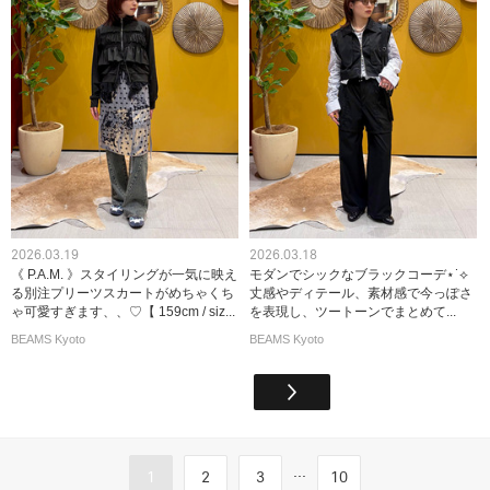
2026.03.19
2026.03.18
《 P.A.M. 》スタイリングが一気に映え
モダンでシックなブラックコーデ⋆˙⟡
る別注プリーツスカートがめちゃくち
丈感やディテール、素材感で今っぽさ
ゃ可愛すぎます、、♡【 159cm / siz...
を表現し、ツートーンでまとめて...
BEAMS Kyoto
BEAMS Kyoto
...
1
2
3
10