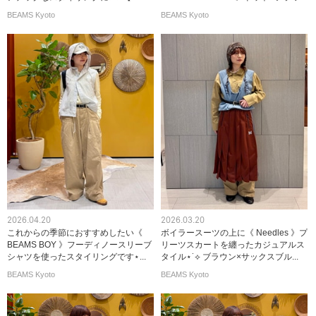
BEAMS Kyoto
BEAMS Kyoto
2026.04.20
2026.03.20
これからの季節におすすめしたい《
ボイラースーツの上に《 Needles 》プ
BEAMS BOY 》フーディノースリーブ
リーツスカートを纏ったカジュアルス
シャツを使ったスタイリングです⋆...
タイル⋆˙⟡ ブラウン×サックスブル...
BEAMS Kyoto
BEAMS Kyoto