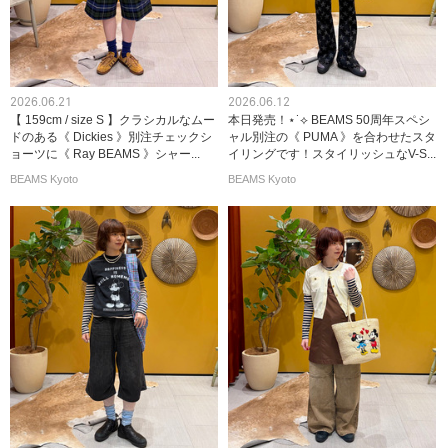
2026.06.21
2026.06.12
【 159cm / size S 】クラシカルなムー
本日発売！⋆˙⟡ BEAMS 50周年スペシ
ドのある《 Dickies 》別注チェックシ
ャル別注の《 PUMA 》を合わせたスタ
ョーツに《 Ray BEAMS 》シャー...
イリングです！スタイリッシュなV-S...
BEAMS Kyoto
BEAMS Kyoto