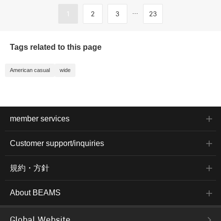
...
1
2
3
23
Tags related to this page
American casual
wide
member services
Customer support/inquiries
規約・方針
About BEAMS
Global Website