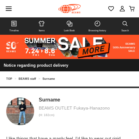
Timeline
Items
Look Book
Browsing history
Search
Notice regarding product delivery
TOP
>
BEAMS staff
>
Surname
Surname
BEAMS OUTLET Fukaya-Hanazono
(H: 182cm)
I like things that have a manly feel. I'd like to wear out rigid