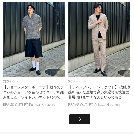
2026.06.05
2026.06.04
【ジョーツスタイルコーデ】新作のデ
【リネンブレンドジャケット】 接触冷
ニムのショーツを合わせてコーデを組
感を備えた生地で高い気温でも快適に
みました！ワイドシルエットなので...
着用頂けます！なんといってもこ...
BEAMS OUTLET Fukaya-Hanazono
BEAMS OUTLET Fukaya-Hanazono