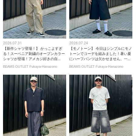
2026.07.31
2026.07.24
【新作シャツ登場！】 かっこよすぎ
【モノトーン】 今日はシンプルにモノ
る！スーベニア刺繍のオープンカラー
トーンでコーデを組みました！暑い夏
シャツが登場！アメカジ好きの自...
にハーフパンツは欠かせません。一...
BEAMS OUTLET Fukaya-Hanazono
BEAMS OUTLET Fukaya-Hanazono