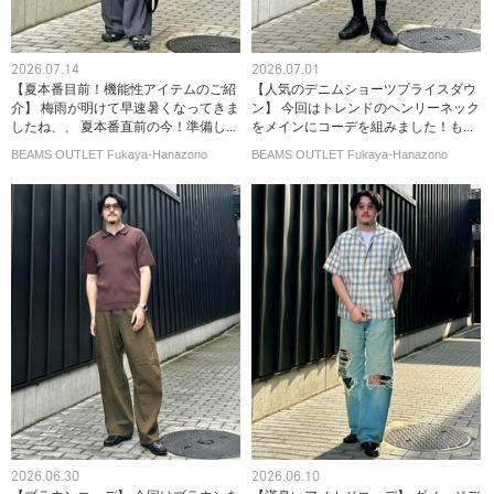
2026.07.14
2026.07.01
【夏本番目前！機能性アイテムのご紹
【人気のデニムショーツプライスダウ
介】 梅雨が明けて早速暑くなってきま
ン】 今回はトレンドのヘンリーネック
したね、、 夏本番直前の今！準備し...
をメインにコーデを組みました！も...
BEAMS OUTLET Fukaya-Hanazono
BEAMS OUTLET Fukaya-Hanazono
2026.06.30
2026.06.10