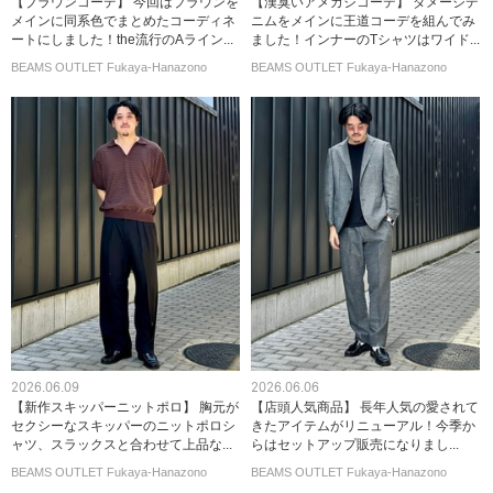
【ブラウンコーデ】 今回はブラウンを
【漢臭いアメカジコーデ】 ダメージデ
メインに同系色でまとめたコーディネ
ニムをメインに王道コーデを組んでみ
ートにしました！the流行のAライン...
ました！インナーのTシャツはワイド...
BEAMS OUTLET Fukaya-Hanazono
BEAMS OUTLET Fukaya-Hanazono
2026.06.09
2026.06.06
【新作スキッパーニットポロ】 胸元が
【店頭人気商品】 長年人気の愛されて
セクシーなスキッパーのニットポロシ
きたアイテムがリニューアル！今季か
ャツ、スラックスと合わせて上品な...
らはセットアップ販売になりまし...
BEAMS OUTLET Fukaya-Hanazono
BEAMS OUTLET Fukaya-Hanazono