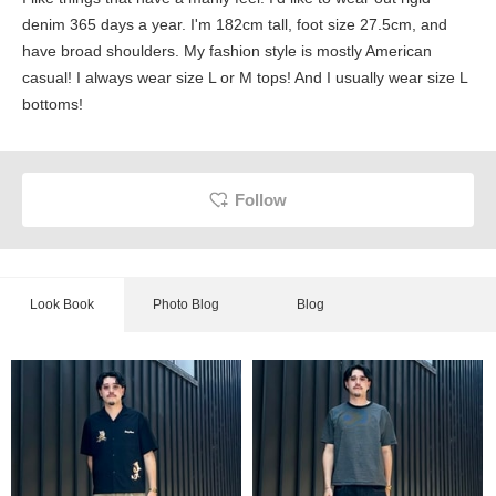
denim 365 days a year. I'm 182cm tall, foot size 27.5cm, and
have broad shoulders. My fashion style is mostly American
casual! I always wear size L or M tops! And I usually wear size L
bottoms!
Follow
Look Book
Photo Blog
Blog