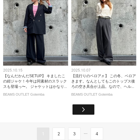
2025.10.15
2025.10.07
【なんだかんだSETUP】 キましたこ
【流行りのベロア♬】 この冬、ベロア
の紺ジャケ！今年は同素材のスラック
きます。なんとしてもこのトップス後
スも登場っ〜。 ジャケットはかなり...
ろの空き具合が上品。なので、ヘル...
BEAMS OUTLET Gotemba
BEAMS OUTLET Gotemba
...
1
2
3
4