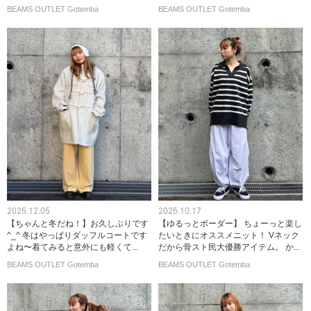
BEAMS OUTLET Gotemba
BEAMS OUTLET Gotemba
2025.12.05
2025.10.17
【ちゃんと冬だね！】お久しぶりです︎
【ゆるっとボーダー】 ちょーっと楽し
^_^ 冬はやっぱりダッフルコートです
たいときにオススメニット！ Vネック
よね〜着てみると意外にも軽くて...
だから骨スト民大優勝アイテム。 か...
BEAMS OUTLET Gotemba
BEAMS OUTLET Gotemba