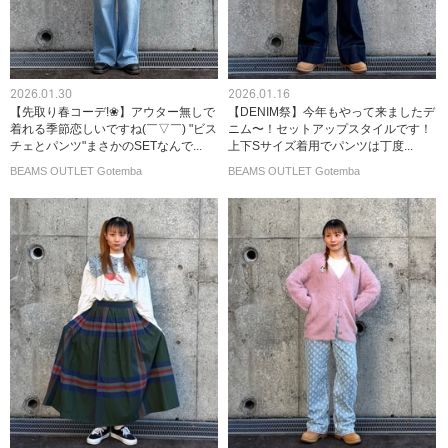
2026.01.30
2026.01.16
【先取り春コーデ!❀】アウター無しで
【DENIM祭】今年もやって来ましたデ
着れる季節恋しいですね(￣▽￣) "ビス
ニム〜！セットアップスタイルです！
チェとパンツ"まさかのSETなんで...
上下Sサイズ着用でパンツは丁度...
BEAMS OUTLET Gotemba
BEAMS OUTLET Gotemba