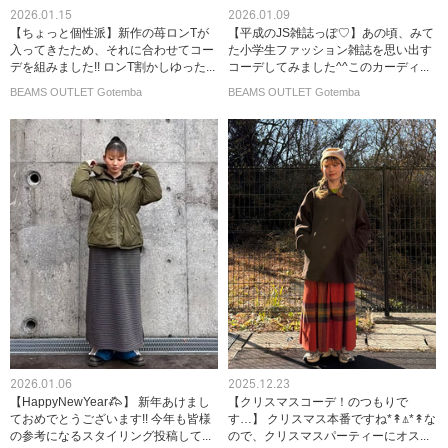
2026.01.15
2026.01.09
【ちょっと個性派】新作の苺ロンTが
【平成のJS雑誌っぽ♡】あの頃、みて
入ってきたため、それに合わせてコー
た小学生ファッション雑誌を思い出す
デを組みました!! ロンT割かしゆった...
コーデしてみました^^このカーディ...
BEAMS OUTLET Gotemba
BEAMS OUTLET Gotemba
2026.01.06
2025.12.23
【HappyNewYear𐂅】 新年あけまし
【クリスマスコーデ！のつもりで
ておめでとうございます!! 今年も皆様
す…】 クリスマス本番ですね*↟⍋*↟⁡⁡な
の参考になるスタイリング投稿して...
ので、クリスマスパーティーにオス...