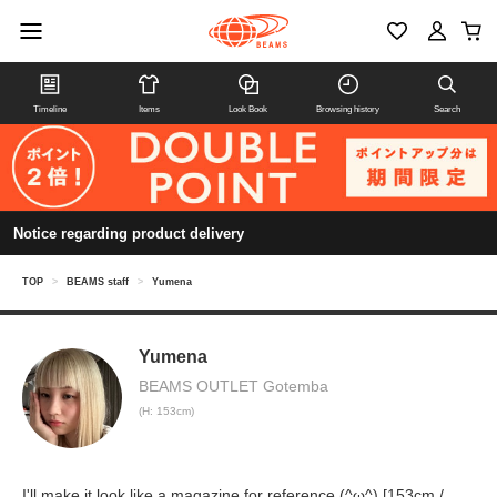
Timeline
Items
Look Book
Browsing history
Search
Notice regarding product delivery
TOP
>
BEAMS staff
>
Yumena
Yumena
BEAMS OUTLET Gotemba
(H: 153cm)
I'll make it look like a magazine for reference (^ω^) [153cm /