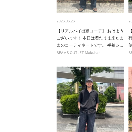
2026.06.26
2
【リアルバイ出勤コーデ】 おはよう
ございます！ 本日は着たまま来たま
まのコーディネートです。 半袖シ...
使
BEAMS OUTLET Makuhari
B