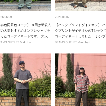
026.06.09
2026.06.02
【春色同系色コーデ】 今回は新規入
【バックプリントがイチオシ】 バ
荷の大変おすすめオンブレシャツを
クプリントがイチオシのTシャツ
ったコーディネートです。 大人...
コーディネートしました！ シンプ..
EAMS OUTLET Makuhari
BEAMS OUTLET Makuhari