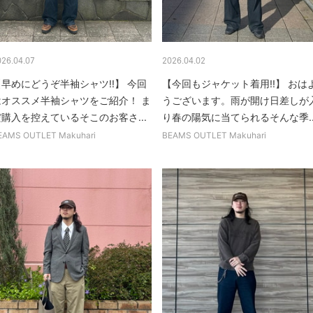
026.04.07
2026.04.02
【早めにどうぞ半袖シャツ!!】 今回
【今回もジャケット着用!!】 おは
はオススメ半袖シャツをご紹介！ ま
うございます。雨が開け日差しが
だ購入を控えているそこのお客さ...
り春の陽気に当てられるそんな季..
EAMS OUTLET Makuhari
BEAMS OUTLET Makuhari