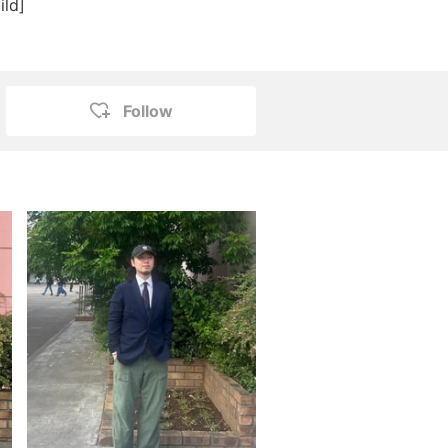
ild]
Follow