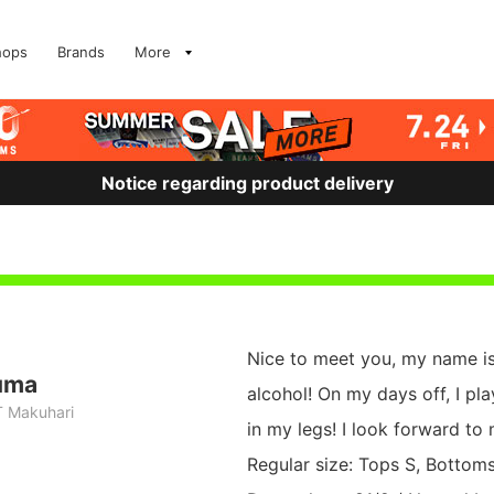
hops
Brands
More
Notice regarding product delivery
Nice to meet you, my name is
uma
alcohol! On my days off, I pla
 Makuhari
in my legs! I look forward to
Regular size: Tops S, Bottoms