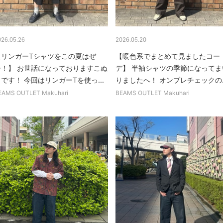
026.05.26
2026.05.20
【リンガーTシャツをこの夏はぜ
【暖色系でまとめて見ましたコー
ひ！】 お世話になっておりますこぬ
デ】 半袖シャツの季節になってま
です！ 今回はリンガーTを使っ...
りましたへ！ オンブレチェックの..
EAMS OUTLET Makuhari
BEAMS OUTLET Makuhari