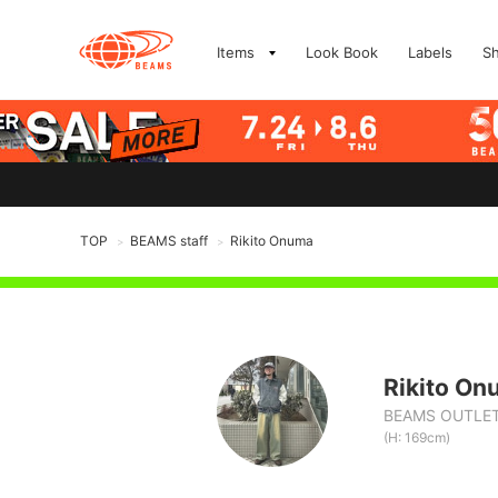
Items
Look Book
Labels
S
TOP
BEAMS staff
Rikito Onuma
>
>
Rikito On
BEAMS OUTLET
(H: 169cm)