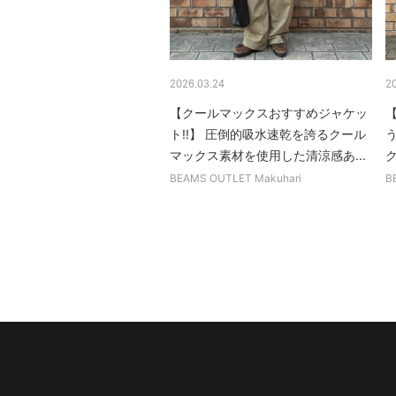
2026.03.24
2
【クールマックスおすすめジャケッ
ト!!】 圧倒的吸水速乾を誇るクール
マックス素材を使用した清涼感あ...
BEAMS OUTLET Makuhari
B