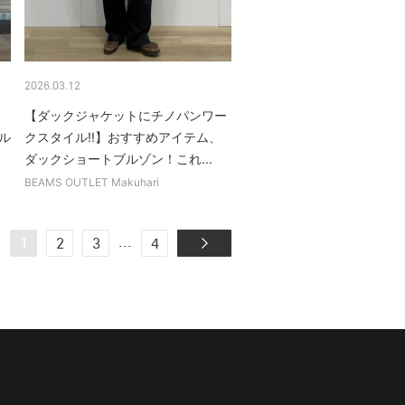
2026.03.12
【ダックジャケットにチノパンワー
ル
クスタイル!!】おすすめアイテム、
ダックショートブルゾン！これ...
BEAMS OUTLET Makuhari
...
1
2
3
4