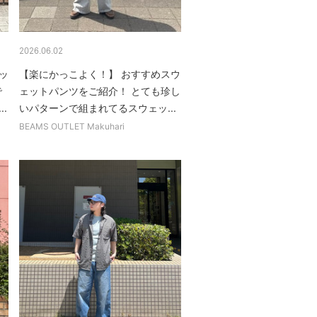
2026.06.02
ッ
【楽にかっこよく！】 おすすめスウ
で
ェットパンツをご紹介！ とても珍し
.
いパターンで組まれてるスウェッ...
BEAMS OUTLET Makuhari