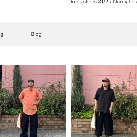
Dress shoes 81/2 / Normal bu
og
Blog