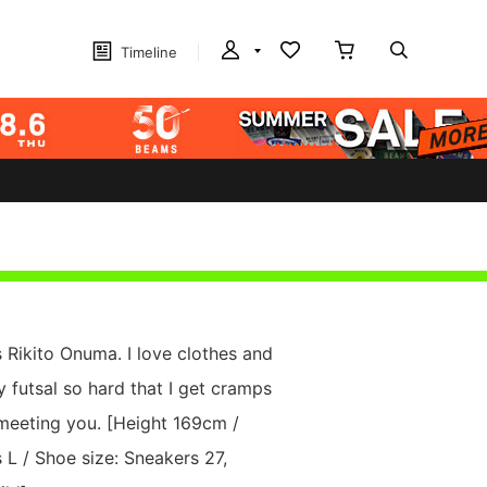
Timeline
 Rikito Onuma. I love clothes and
y futsal so hard that I get cramps
 meeting you. [Height 169cm /
 L / Shoe size: Sneakers 27,