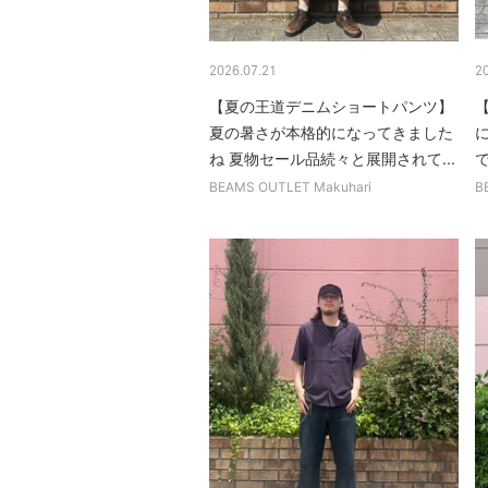
2026.07.21
2
【夏の王道デニムショートパンツ】
夏の暑さが本格的になってきました
ね 夏物セール品続々と展開されて...
で
BEAMS OUTLET Makuhari
B