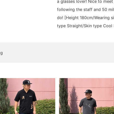
a glasses lover! Nice to meet
following the staff and 50 mil
do! [Height 180cm/Wearing si
type Straight/Skin type Coo
og