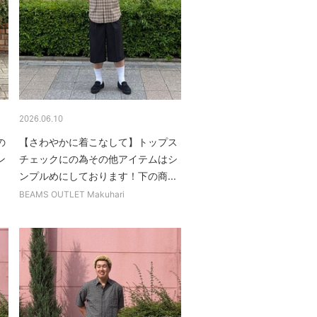
2026.06.10
の
【さわやかに着こなして】トップス
ン
チェックにの為その他アイテムはシ
ンプルめにしております！下の商...
BEAMS OUTLET Makuhari