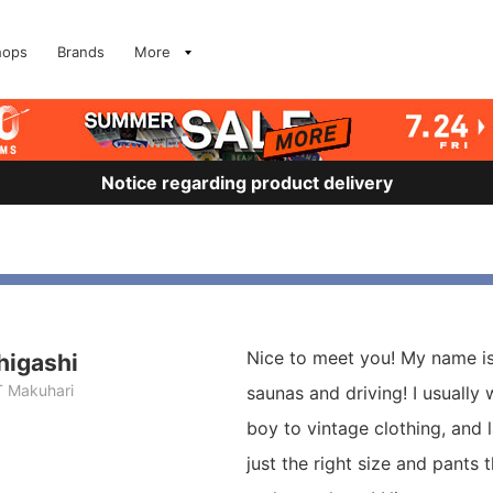
hops
Brands
More
Notice regarding product delivery
Nice to meet you! My name is
higashi
 Makuhari
saunas and driving! I usually 
boy to vintage clothing, and l
just the right size and pants 