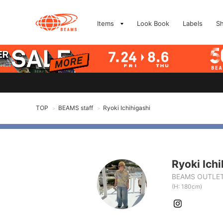
Items
Look Book
Labels
S
TOP
BEAMS staff
Ryoki Ichihigashi
>
>
Ryoki Ichi
BEAMS OUTLET
(H: 180cm)