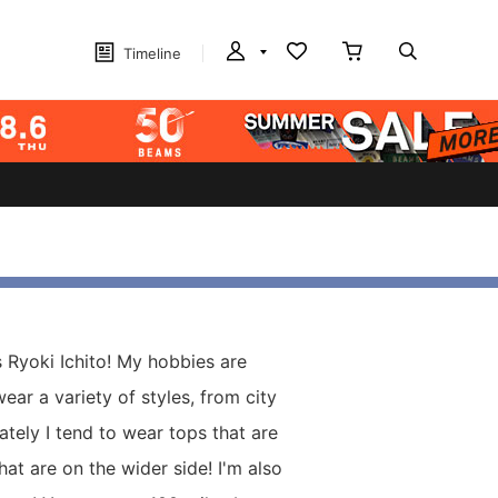
Timeline
 Ryoki Ichito! My hobbies are
wear a variety of styles, from city
ately I tend to wear tops that are
that are on the wider side! I'm also