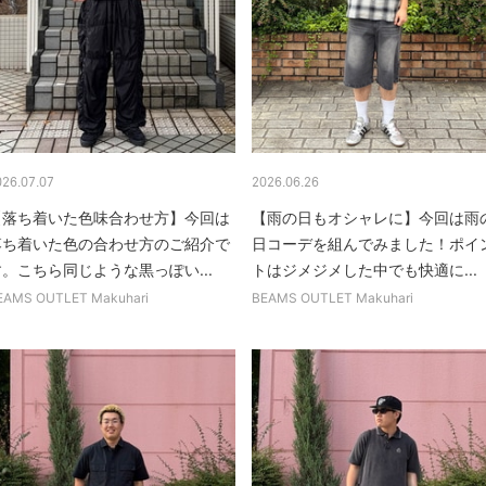
026.07.07
2026.06.26
【落ち着いた色味合わせ方】今回は
【雨の日もオシャレに】今回は雨
落ち着いた色の合わせ方のご紹介で
日コーデを組んでみました！ポイ
。こちら同じような黒っぽい...
トはジメジメした中でも快適に...
EAMS OUTLET Makuhari
BEAMS OUTLET Makuhari