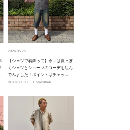
2026.05.26
多
【シャツで着飾って】今回は夏っぽ
！
くシャツとショーツのコーデを組ん
.
でみました！ポイントはチェッ...
BEAMS OUTLET Makuhari