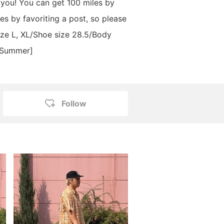
 you! You can get 100 miles by
es by favoriting a post, so please
ze L, XL/Shoe size 28.5/Body
l Summer]
Follow