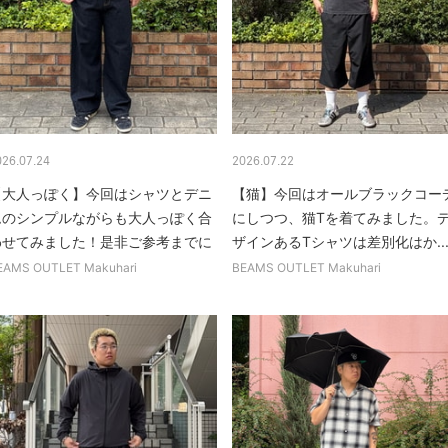
026.07.24
2026.07.22
【大人っぽく】今回はシャツとデニ
【猫】今回はオールブラックコー
ムのシンプルながらも大人っぽく合
にしつつ、猫Tを着てみました。
わせてみました！是非ご参考までに
ザインあるTシャツは差別化はか..
EAMS OUTLET Makuhari
BEAMS OUTLET Makuhari