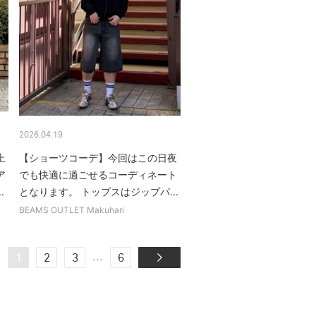
2026.04.19
上
【ショーツコーデ】今回はこの日夜
ア
でも快適に過ごせるコーディネート
.
となります。 トップスはジップパ...
BEAMS OUTLET Makuhari
...
1
2
3
6