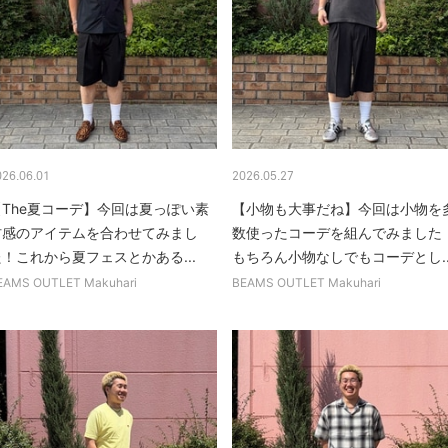
026.06.01
2026.05.27
【The夏コーデ】今回は夏っぽい素
【小物も大事だね】今回は小物を
材感のアイテムを合わせてみまし
数使ったコーデを組んでみました
！これから夏フェスとかある...
もちろん小物なしでもコーデとし..
EAMS OUTLET Makuhari
BEAMS OUTLET Makuhari