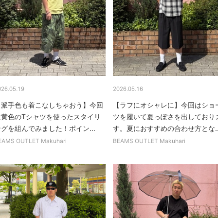
026.05.19
2026.05.16
【派手色も着こなしちゃおう】今回
【ラフにオシャレに】今回はショ
は黄色のTシャツを使ったスタイリ
ツを履いて夏っぽさを出しており
グを組んでみました！ポイン...
す。夏におすすめの合わせ方とな..
EAMS OUTLET Makuhari
BEAMS OUTLET Makuhari