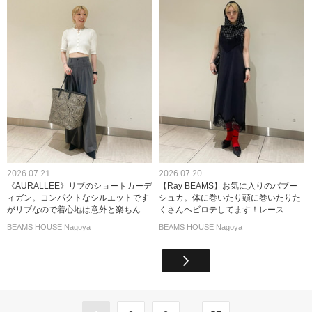
2026.07.21
2026.07.20
《AURALLEE》リブのショートカーデ
【Ray BEAMS】お気に入りのバブー
ィガン。コンパクトなシルエットです
シュカ。体に巻いたり頭に巻いたりた
がリブなので着心地は意外と楽ちん...
くさんヘビロテしてます！レース...
BEAMS HOUSE Nagoya
BEAMS HOUSE Nagoya
...