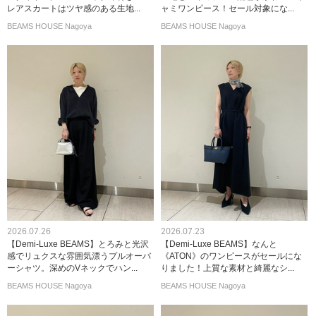
レアスカートはツヤ感のある生地...
ャミワンピース！セール対象にな...
BEAMS HOUSE Nagoya
BEAMS HOUSE Nagoya
2026.07.26
2026.07.23
【Demi-Luxe BEAMS】とろみと光沢
【Demi-Luxe BEAMS】なんと
感でリュクスな雰囲気漂うプルオーバ
《ATON》のワンピースがセールにな
ーシャツ。深めのVネックでハン...
りました！上質な素材と綺麗なシ...
BEAMS HOUSE Nagoya
BEAMS HOUSE Nagoya