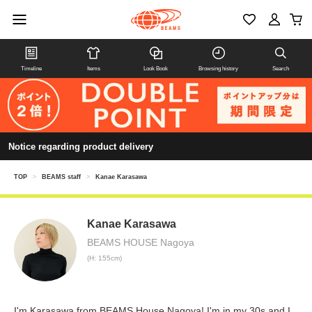
Timeline
Items
Look Book
Browsing history
Search
Notice regarding product delivery
TOP
>
BEAMS staff
>
Kanae Karasawa
Kanae Karasawa
BEAMS HOUSE Nagoya
(H: 155cm)
I'm Karasawa from BEAMS House Nagoya! I'm in my 30s and I