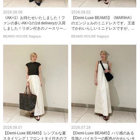
2026.08.06
2026.08.02
《AK+1》お待たせいたしました！フ
【Demi-Luxe BEAMS】《MARIHA》
ァンの多いAK+1の1st deliveryが入荷
のエンジェルのミニドレスです。王道
しました！リボン付きのノースリー...
でかわいらしいミニドレスですが、...
BEAMS HOUSE Nagoya
BEAMS HOUSE Nagoya
2026.08.01
2026.07.28
【Demi-Luxe BEAMS】シンプルな夏
【Demi-Luxe BEAMS】ハリ感のある
スタイリング！フロントタイ付きのフ
生地とバイカラーの配色がかわいいキ