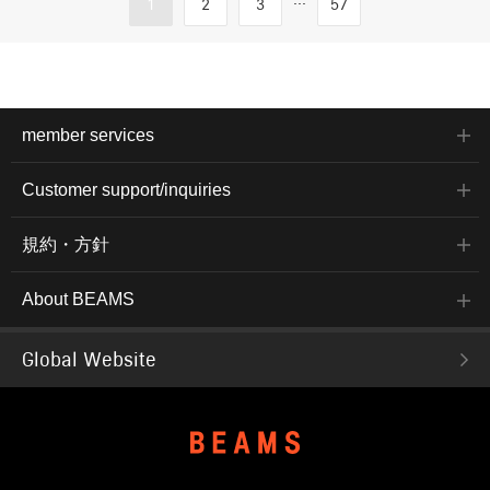
1
2
3
57
member services
Customer support/inquiries
規約・方針
About BEAMS
Global Website