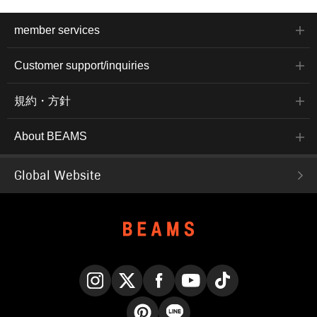
member services
Customer support/inquiries
規約・方針
About BEAMS
Global Website
Instagram
X
Facebook
YouTube
TikTok