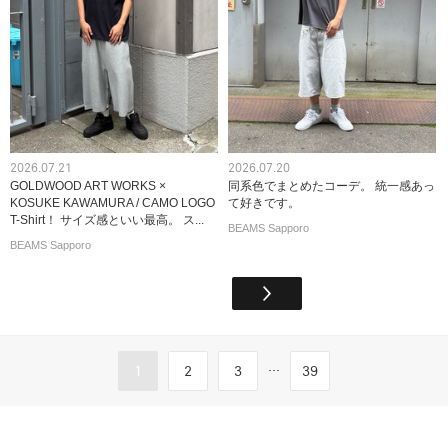
2026.07.21
2026.07.20
GOLDWOOD ART WORKS ×
同系色でまとめたコーデ。 統一感あっ
KOSUKE KAWAMURA / CAMO LOGO
て好きです。
T-Shirt！ サイズ感といい最高。 ス...
BEAMS Sapporo
BEAMS Sapporo
...
1
2
3
39