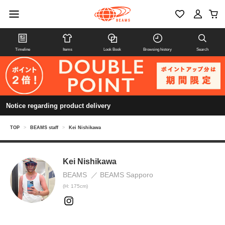
Timeline
Items
Look Book
Browsing history
Search
Notice regarding product delivery
TOP
>
BEAMS staff
>
Kei Nishikawa
Kei Nishikawa
BEAMS
BEAMS Sapporo
(H: 175cm)