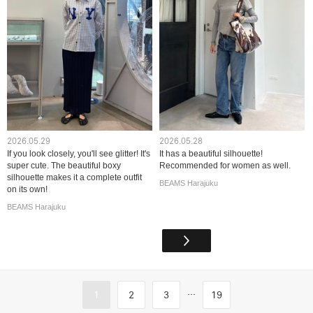
2026.05.29
2026.05.28
If you look closely, you'll see glitter! It's
It has a beautiful silhouette!
super cute. The beautiful boxy
Recommended for women as well.
silhouette makes it a complete outfit
BEAMS Harajuku
on its own!
BEAMS Harajuku
...
1
2
3
19