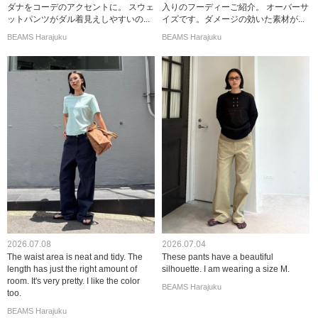
ダナをコーデのアクセントに。 スウェ
入りのフーディーご紹介。 オーバーサ
ットパンツがダル着見えしやすいの...
イズです。ダメージの効いた素材が...
BEAMS Harajuku
BEAMS Harajuku
2026.07.08
2026.07.04
The waist area is neat and tidy. The
These pants have a beautiful
length has just the right amount of
silhouette. I am wearing a size M.
room. It's very pretty. I like the color
BEAMS Harajuku
too.
BEAMS Harajuku