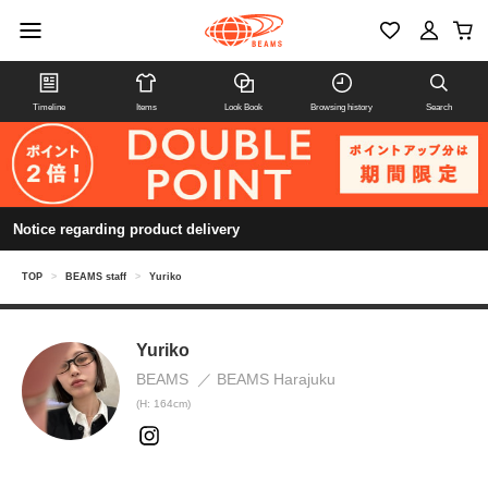
Timeline
Items
Look Book
Browsing history
Search
Notice regarding product delivery
TOP
>
BEAMS staff
>
Yuriko
Yuriko
BEAMS
BEAMS Harajuku
(H: 164cm)