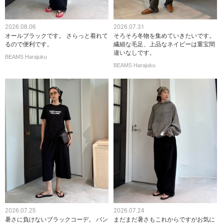
2026.08.06
2026.07.31
オールブラックです。 さらっと着れて
そろそろ冬物を集めていきたいです。
るので便利です。
繊細な毛足、上品なネイビーは重宝間
違いなしです。
BEAMS Harajuku
BEAMS Harajuku
2026.07.25
2026.07.24
暑さに負けないブラックコーデ。 バン
まだまだ暑さもこれからですがお気に