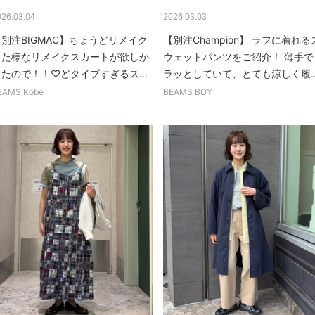
026.03.04
2026.03.03
【別注BIGMAC】ちょうどリメイク
【別注Champion】 ラフに着れる
した様なリメイクスカートが欲しか
ウェットパンツをご紹介！ 薄手で
ったので！！♡どタイプすぎるス...
ラッとしていて、とても涼しく履..
EAMS Kobe
BEAMS BOY