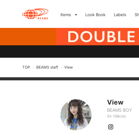
Items
Look Book
Labels
S
TOP
BEAMS staff
View
>
>
View
BEAMS BOY
(H: 168cm)