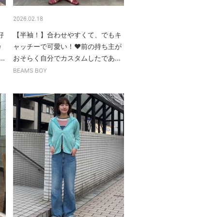
2026.02.18
好
【半袖！】合わせやすくて、でもキ
カ
ャッチーで可愛い！❤︎前の持ち主が
.
おそらく自分でカスタムしたであ...
BEAMS BOY