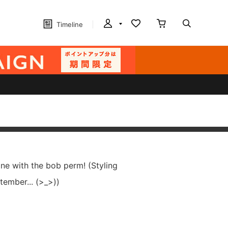
Timeline
e with the bob perm! (Styling
tember... (>_>))