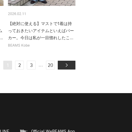
2026.02.11
【絶対に使える】マストで1着は持
ム
っておきたいアイテムといえばパー
.
カー。今日は私が一目惚れしたこ...
BEAMS Kobe
...
1
2
3
20
LINE
Official WeBEAMS App