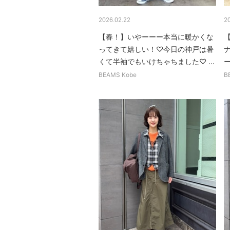
2026.02.22
2
【春！】いやーーー本当に暖かくな
ってきて嬉しい！♡今日の神戸は暑
くて半袖でもいけちゃちました♡ ...
ー
BEAMS Kobe
B