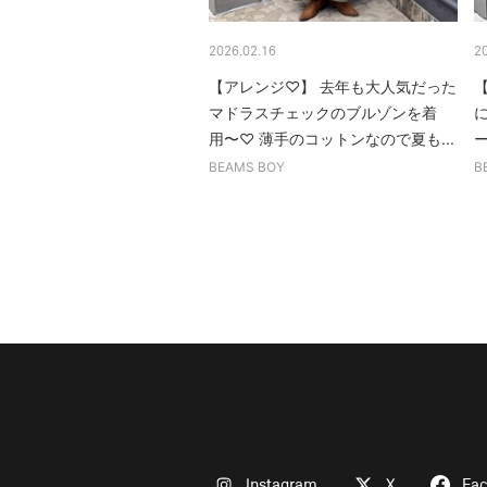
2026.02.16
2
【アレンジ♡】 去年も大人気だった
マドラスチェックのブルゾンを着
用〜♡ 薄手のコットンなので夏も...
BEAMS BOY
B
Instagram
X
Fa