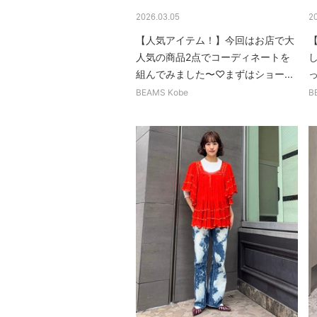
2026.03.05
2
【人気アイテム！】今回はお店で大
人気の商品2点でコーディネートを
組んでみました〜♡まずはショー...
BEAMS Kobe
B