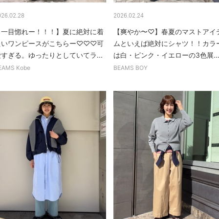
026.02.28
2026.02.24
【一目惚れー！！！】夏に絶対に着
【爽やか〜♡】春夏のマストアイ
たいワンピースがこちらー♡♡♡可
ムといえば絶対にシャツ！！カラ
愛すぎる。ゆったりとしていてラ...
は白・ピンク・イエローの3色展..
EAMS Kobe
BEAMS BOY