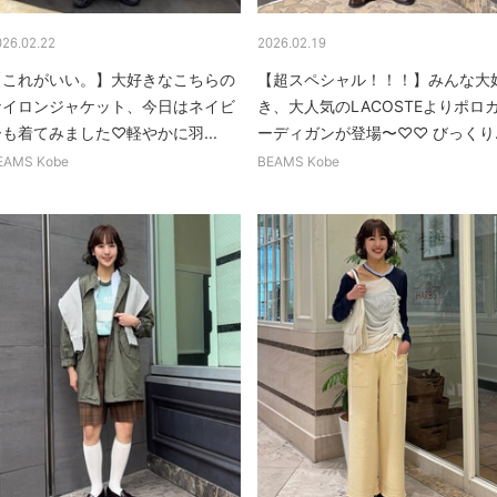
026.02.22
2026.02.19
【これがいい。】大好きなこちらの
【超スペシャル！！！】みんな大
ナイロンジャケット、今日はネイビ
き、大人気のLACOSTEよりポロ
も着てみました♡軽やかに羽...
ーディガンが登場〜♡♡ びっくり..
EAMS Kobe
BEAMS Kobe