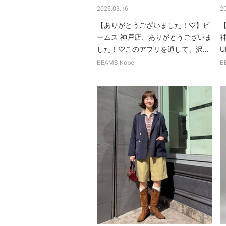
2026.03.16
2
【ありがとうございました！♡】ビ
【
ームス 神戸店、ありがとうございま
神
した！♡このアプリを通して、沢...
U
BEAMS Kobe
B