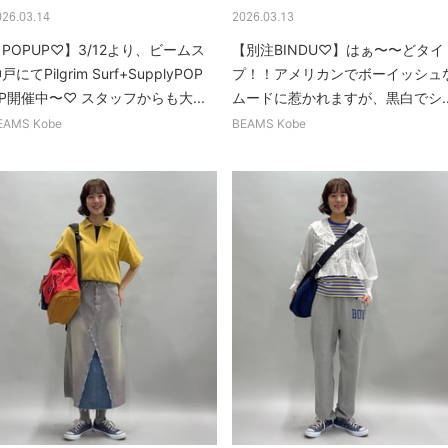
026.03.14
2026.03.13
POPUP♡】3/12より、ビームス
【別注BINDU♡】はぁ〜〜どタイ
戸にてPilgrim Surf+SupplyPOP
プ！！アメリカンでボーイッシュ
P開催中〜♡ スタッフからも大...
ムードに惹かれますが、黒白でシ..
EAMS Kobe
BEAMS Kobe