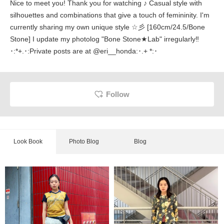
Nice to meet you! Thank you for watching ♪ Casual style with
silhouettes and combinations that give a touch of femininity. I'm
currently sharing my own unique style ☆彡 [160cm/24.5/Bone
Stone] I update my photolog "Bone Stone★Lab" irregularly‼︎
･:*+.･:Private posts are at @eri__honda:･.+ *:･
Follow
Look Book
Photo Blog
Blog