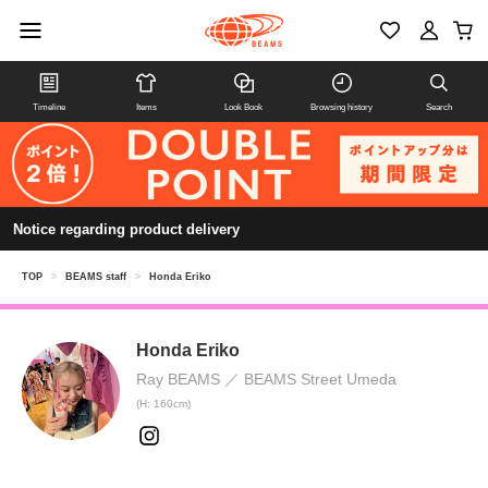
Timeline
Items
Look Book
Browsing history
Search
Notice regarding product delivery
TOP
>
BEAMS staff
>
Honda Eriko
Honda Eriko
Ray BEAMS
BEAMS Street Umeda
(H: 160cm)