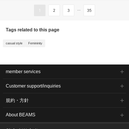
...
1
2
3
35
Tags related to this page
casual style
Femininity
member services
Customer support/inquiries
規約・方針
About BEAMS