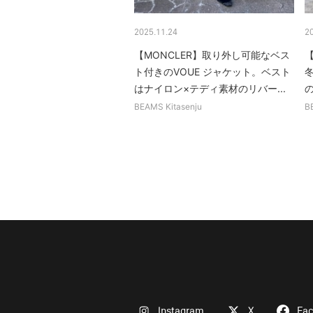
2025.11.24
2
【MONCLER】取り外し可能なベス
ト付きのVOUE ジャケット。ベスト
冬
はナイロン×テディ素材のリバー...
BEAMS Kitasenju
B
Instagram
X
Fa