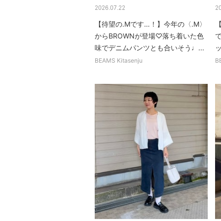
2026.07.22
2
【待望の.Mです…！】今年の〈.M〉
【
からBROWNが登場♡落ち着いた色
味でデニムパンツとも合いそう♩...
BEAMS Kitasenju
B