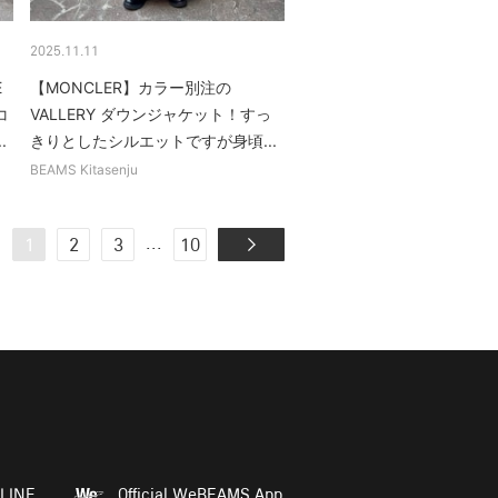
2025.11.11
E
【MONCLER】カラー別注の
コ
VALLERY ダウンジャケット！すっ
.
きりとしたシルエットですが身頃...
BEAMS Kitasenju
...
1
2
3
10
LINE
Official WeBEAMS App