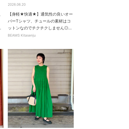
2026.06.20
人
【身軽★快適★】通気性の良いオー
バーTシャツ、チュールの素材はコ
.
ットンなのでチクチクしません◎...
BEAMS Kitasenju