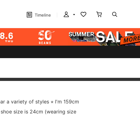
Timeline
ear a variety of styles ⭐︎ I'm 159cm
 shoe size is 24cm (wearing size