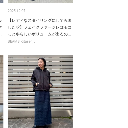
2025.12.07
ッ
【レディなスタイリングにしてみま
グ
した♡】フェイクファージレはモコ
.
っと冬らしいボリュームが出るの...
BEAMS Kitasenju