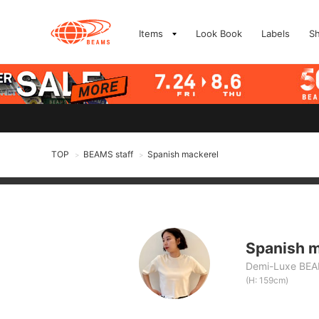
Items
Look Book
Labels
S
TOP
BEAMS staff
Spanish mackerel
>
>
Spanish m
Demi-Luxe BE
(H: 159cm)