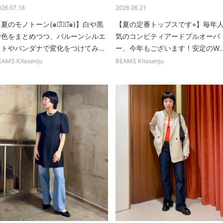
026.07.18
2026.06.21
夏のモノトーン(๑･̑◡･̑๑)】白や黒
【夏の定番トップスです⭐︎】毎年
で色をまとめつつ、バルーンシルエ
気のコンビティアードプルオーバ
ットやバンダナで変化をつけてみ...
ー、今年もございます！安定のW..
EAMS Kitasenju
BEAMS Kitasenju