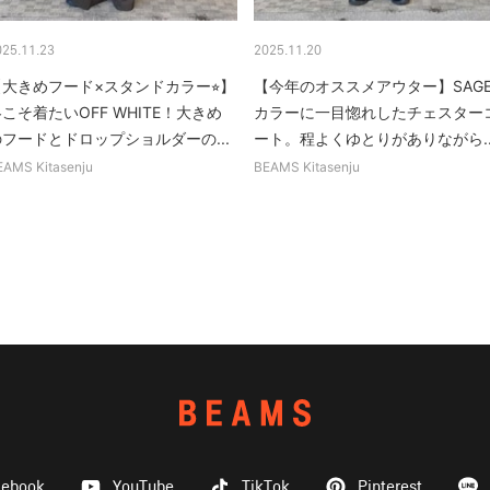
025.11.23
2025.11.20
【大きめフード×スタンドカラー⭐︎】
【今年のオススメアウター】SAG
こそ着たいOFF WHITE！大きめ
カラーに一目惚れしたチェスター
のフードとドロップショルダーの...
ート。程よくゆとりがありながら..
EAMS Kitasenju
BEAMS Kitasenju
cebook
YouTube
TikTok
Pinterest