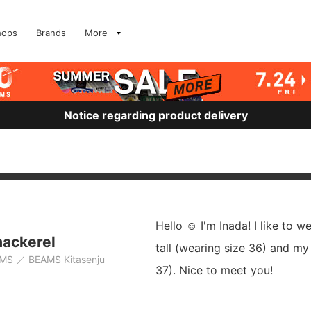
hops
Brands
More
Notice regarding product delivery
Hello ☺︎ I'm Inada! I like to w
ackerel
tall (wearing size 36) and my
AMS
BEAMS Kitasenju
37). Nice to meet you!