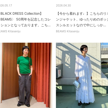
026.05.17
2026.04.30
BLACK DRESS Collection】
【今から着れます♩】こちらのリ
BEAMS〉 50周年を記念したコレ
ンジャケット、ゆったりめのボッ
クションとなっております。こち...
スシルエットなので中にしっか...
EAMS Kitasenju
BEAMS Kitasenju