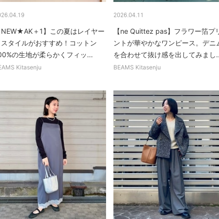
026.04.19
2026.04.11
【NEW★AK＋1】この夏はレイヤー
【ne Quittez pas】フラワー箔プ
ドスタイルがおすすめ！コットン
ントが華やかなワンピース。デニ
00%の生地が柔らかくフィッ...
を合わせて抜け感を出してみまし..
EAMS Kitasenju
BEAMS Kitasenju