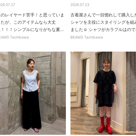
026.07.27
2026.07.23
夏のレイヤード苦手！と思っていま
古着屋さんで一目惚れして購入し
したが、このアイテムなら大丈
シャツを主役にスタイリングを組
夫！！！シンプルになりがちな夏...
ました☺︎ シャツがカラフルはので..
EAMS Tachikawa
BEAMS Tachikawa