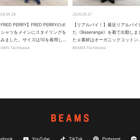
026.05.28
2026.05.27
FRED PERRY】FRED PERRYのポ
【リアルバイ！】最近リアルバイ
ロシャツをメインにスタイリングを
た《Baserange》を着て出勤しま
みました。サイズは10を着用し...
た☺︎素材はオーガニックコットン..
EAMS Tachikawa
BEAMS Tachikawa
cebook
YouTube
TikTok
Pinterest