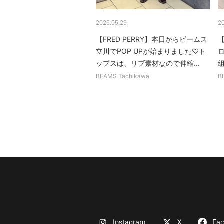
2026.05.29
2
【FRED PERRY】本日からビームス
【
立川でPOP UPが始まりました♡ト
ップスは、リブ素材なので伸縮...
組
BEAMS Tachikawa
B
Instagram
X
Fa