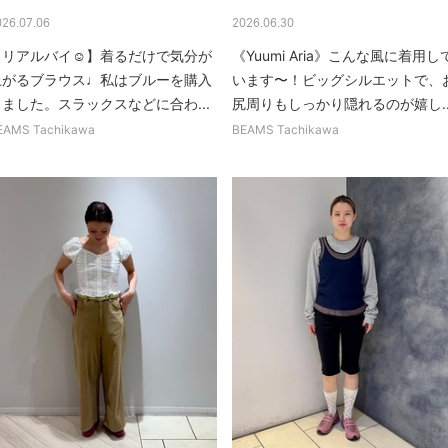
026.07.06
2026.06.30
【リアルバイ☺︎】着るだけで気分が
《Yuumi Aria》こんな風に着用し
上がるブラウス♩私はブルーを購入
います〜！ビッグシルエットで、
しました。スラックスなどに合わ...
尻周りもしっかり隠れるのが嬉し..
EAMS Tachikawa
BEAMS Tachikawa