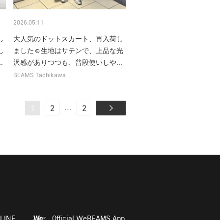
2026.05.11
し
大人気のドットスカート、再入荷し
し
ました☺︎生地はサテンで、上品な光
.
沢感がありつつも、普段使いしや...
BEAMS Tachikawa
...
1
2
2
LINE
Official WeBEAMS App