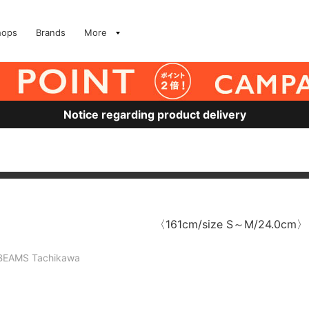
hops
Brands
More
Notice regarding product delivery
〈161cm/size S～M/24.0cm〉
BEAMS Tachikawa