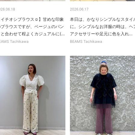
026.06.18
2026.06.17
【イチオシブラウス☺︎】甘めな印象
本日は、かなりシンプルなスタイ
のブラウスですが、ベージュのパン
に。シンプルなお洋服の時は、ヘ
と合わせて程よくカジュアルに(...
アクセサリーや足元に色を入れ...
EAMS Tachikawa
BEAMS Tachikawa