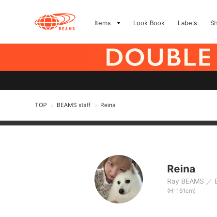
Items
Look Book
Labels
S
TOP
BEAMS staff
Reina
>
>
Reina
Ray BEAMS
(H: 161cm)