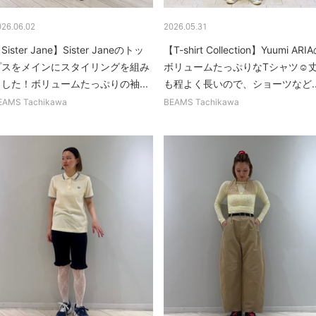
026.06.02
2026.05.31
Sister Jane】Sister Janeのトッ
【T-shirt Collection】Yuumi ARI
プスをメインにスタイリングを組み
ボリュームたっぷりなTシャツ☺︎
ました！ボリュームたっぷりの袖...
も程よく長いので、ショーツなど..
EAMS Tachikawa
BEAMS Tachikawa