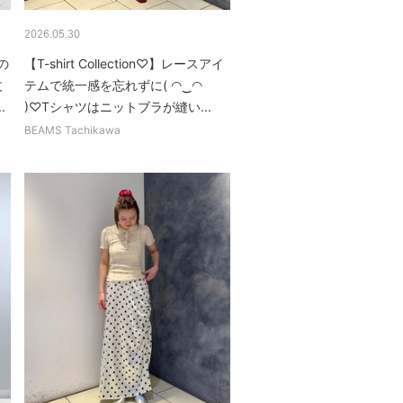
2026.05.30
Aの
【T-shirt Collection♡】レースアイ
丈
テムで統一感を忘れずに( ◠‿◠
.
)♡Tシャツはニットブラが縫い...
BEAMS Tachikawa