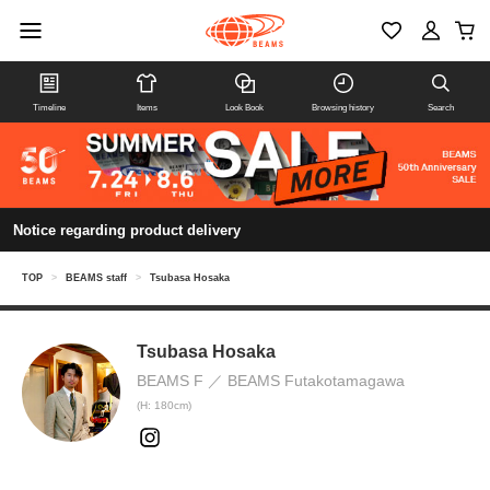
Timeline
Items
Look Book
Browsing history
Search
Notice regarding product delivery
TOP
>
BEAMS staff
>
Tsubasa Hosaka
Tsubasa Hosaka
BEAMS F
BEAMS Futakotamagawa
(H: 180cm)