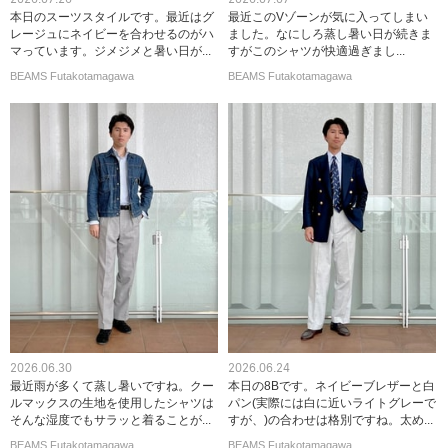
本日のスーツスタイルです。最近はグ
最近このVゾーンが気に入ってしまい
レージュにネイビーを合わせるのがハ
ました。なにしろ蒸し暑い日が続きま
マっています。ジメジメと暑い日が...
すがこのシャツが快適過ぎまし...
BEAMS Futakotamagawa
BEAMS Futakotamagawa
2026.06.30
2026.06.24
最近雨が多くて蒸し暑いですね。クー
本日の8Bです。ネイビーブレザーと白
ルマックスの生地を使用したシャツは
パン(実際には白に近いライトグレーで
そんな湿度でもサラッと着ることが...
すが、)の合わせは格別ですね。太め...
BEAMS Futakotamagawa
BEAMS Futakotamagawa