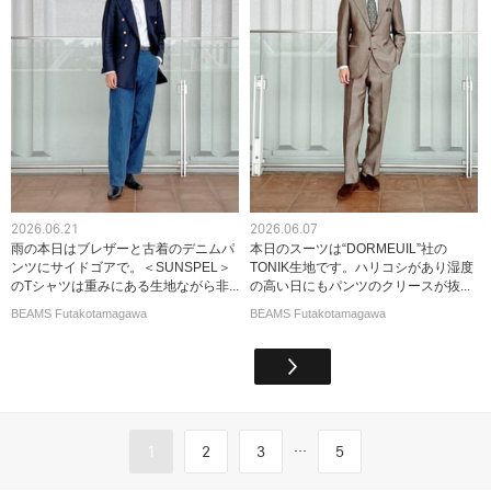
2026.06.21
2026.06.07
雨の本日はブレザーと古着のデニムパ
本日のスーツは“DORMEUIL”社の
ンツにサイドゴアで。＜SUNSPEL＞
TONIK生地です。ハリコシがあり湿度
のTシャツは重みにある生地ながら非...
の高い日にもパンツのクリースが抜...
BEAMS Futakotamagawa
BEAMS Futakotamagawa
...
1
2
3
5