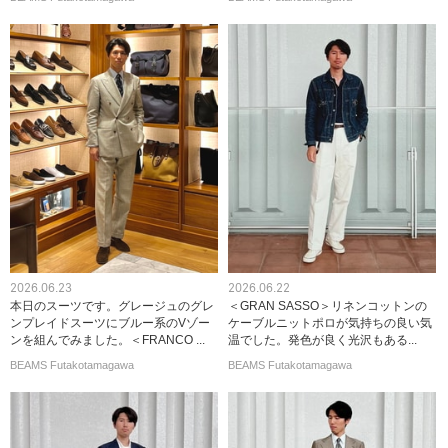
2026.06.23
2026.06.22
本日のスーツです。グレージュのグレ
＜GRAN SASSO＞リネンコットンの
ンプレイドスーツにブルー系のVゾー
ケーブルニットポロが気持ちの良い気
ンを組んでみました。＜FRANCO ...
温でした。発色が良く光沢もある...
BEAMS Futakotamagawa
BEAMS Futakotamagawa